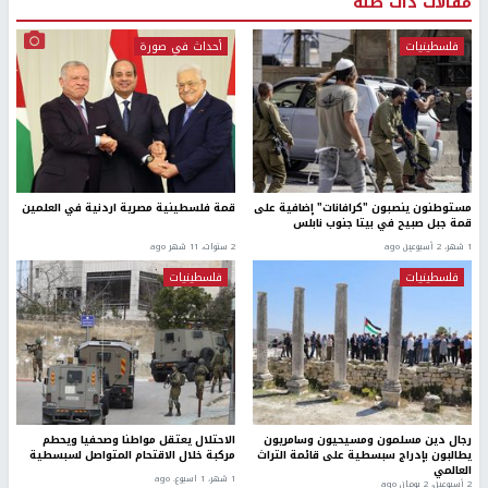
مقالات ذات صلة
فلسطينيات
أحداث في صورة
مستوطنون ينصبون "كرافانات" إضافية على
قمة فلسطينية مصرية اردنية في العلمين
قمة جبل صبيح في بيتا جنوب نابلس
1 شهر، 2 أسبوعين ago
2 سنوات، 11 شهر ago
فلسطينيات
فلسطينيات
رجال دين مسلمون ومسيحيون وسامريون
الاحتلال يعتقل مواطنا وصحفيا ويحطم
يطالبون بإدراج سبسطية على قائمة التراث
مركبة خلال الاقتحام المتواصل لسبسطية
العالمي
1 شهر، 1 اسبوع. ago
2 أسبوعين، 2 يومان ago