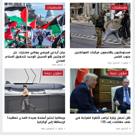
فلسطينيات
فلسطينيات
مستوطنون يهاجمون مركبات المواطنين
بيان أردني قبرصي يوناني مشترك: حل
جنوب نابلس
الدولتين هو السبيل الوحيد لتحقيق السلام
العادل
1 شهر، 4 أسابيع ago
3 أشهر ago
شؤون عربية
شؤون دولية
هل تحمل زيارة ترامب لأنقرة انفراجة في
بريطانيا تختبر أسلحة بعيدة المدى تمهيداً
ملف مقاتلات إف-35؟
لإرسالها إلى أوكرانيا
4 أسابيع ago
1 شهر، 2 أسبوعين ago