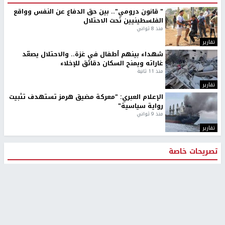
" قانون درومي".. بين حق الدفاع عن النفس وواقع
الفلسطينيين تحت الاحتلال
منذ 8 ثواني
تقارير
شهداء بينهم أطفال في غزة.. والاحتلال يصعّد
غاراته ويمنح السكان دقائق للإخلاء
منذ 11 ثانية
تقارير
الإعلام العبري: "معركة مضيق هرمز تستهدف تثبيت
رواية سياسية"
منذ 9 ثواني
تقارير
تصريحات خاصة
تصريحات خاصة
تصريحات خاصة