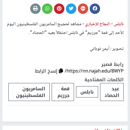
نابلس -
النجاح الإخباري -
مشاهد لحجيج السامريون الفلسطينيون اليوم
الأحد إلى قمة "جرزيم" في نابلس احتفالاً بعيد "الحصاد".
تصوير : أيمن نوباني
رابط قصير
https://nn.najah.edu/8WYP/
إنسخ الرابط
الكلمات المفتاحية
عيد
قمة
السامريون
نابلس
الحصاد
جرزيم
الفلسطينيون