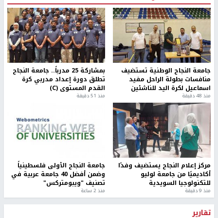
جامعة النجاح الوطنية تستضيف
بمشاركة 25 مدرباً.. جامعة النجاح
منافسات بطولة الراحل مفيد
تطلق دورة إعداد مدربي كرة
اسماعيل لكرة اليد للناشئين
القدم المستوى (C)
منذ 48 دقيقة
منذ 51 دقيقة
مركز إعلام النجاح يستضيف وفدًا
جامعة النجاح الأولى فلسطينياً
أكاديميًا من جامعة لوليو
وضمن أفضل 40 جامعة عربية في
للتكنولوجيا السويدية
تصنيف "ويبومتركس"
منذ 9 دقيقة
منذ 2 ساعة
تقارير