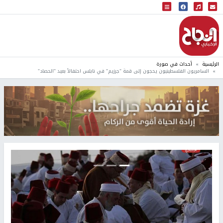
البث المباشر
إذاعة النجاح
الرئيسية
أحداث في صورة
السامريون الفلسطينيون يحجون إلى قمة "جرزيم" في نابلس احتفالاً بعيد "الحصاد"