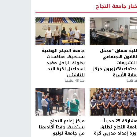
خبار جامعة النجاح
لبة مساق "مدخل
جامعة النجاح الوطنية
لقانون الاجتماعي
تستضيف منافسات
التشريعات
بطولة الراحل مفيد
لاجتماعية"يزورون مركز
اسماعيل لكرة اليد
ماية الأسرة
للناشئين
ذ ثانية
منذ 48 دقيقة
بمشاركة 25 مدرباً..
مركز إعلام النجاح
امعة النجاح تطلق
يستضيف وفدًا أكاديميًا
ورة إعداد مدربي كرة
من جامعة لوليو