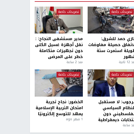
تصريحات خاصة
تصريحات خاصة
ازي حمد للشرق:
مدير مستشفى النجاح: :
لاتفاق حصيلة مفاوضات
نقل أجهزة غسيل الكلى
ويلة استمرت ستة
دون تجهيزات متكاملة
هور
خطر على المرضى
1 ثانية
منذ 2 ساعة
تصريحات خاصة
تصريحات خاصة
لرجوب: لا مستقبل
الخضور: نجاح تجربة
لنظام السياسي
امتحان التربية الإسلامية
لفلسطيني دون
يمهد للتوسع إلكترونيًا
نتخابات ديمقراطية
1 شهر ago
ذ ساعة