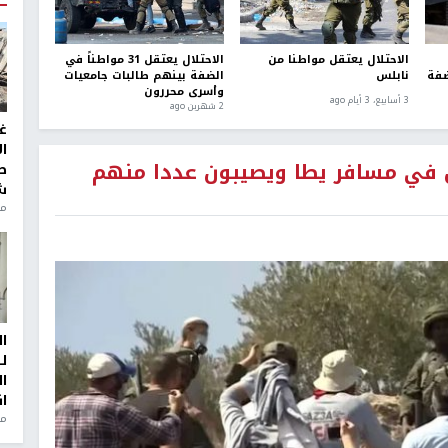
الاحتلال يعتقل مواطنا من
الاحتلال يعتقل 31 مواطناً في
ضفة
نابلس
الضفة بينهم طالبات جامعيات
وأسرى محررون
3 أسابيع، 3 أيام ago
2 شهرين ago
غ
ا
 في مسافر يطا ويصيبون عددا منهم
ط
ش
منذ 2
ا
ل
ا
ا
من