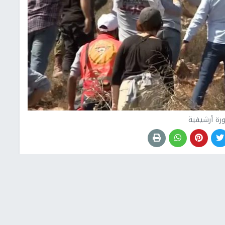
رة أرشيفية
على المواطنين في مسافر يطا جنوب الخليل، فيما نصب
ن المستوطنين اقتحموا محيط مسكن المواطن محمد موسى