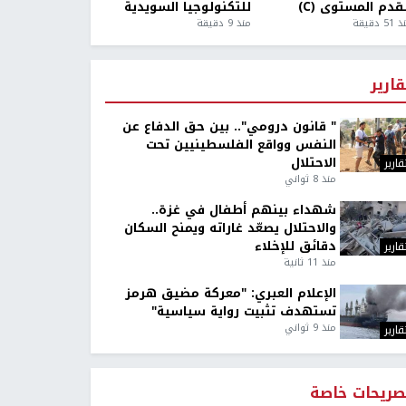
قدم المستوى (C)
للتكنولوجيا السويدية
5 دقيقة
منذ 9 دقيقة
قارير
" قانون درومي".. بين حق الدفاع عن
النفس وواقع الفلسطينيين تحت
الاحتلال
قارير
منذ 8 ثواني
شهداء بينهم أطفال في غزة..
والاحتلال يصعّد غاراته ويمنح السكان
دقائق للإخلاء
قارير
منذ 11 ثانية
الإعلام العبري: "معركة مضيق هرمز
تستهدف تثبيت رواية سياسية"
منذ 9 ثواني
قارير
صريحات خاصة