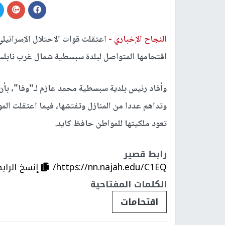
النجاح الإخباري -
اعتقلت قوات الاحتلال الإسرائيل
اقتحامها المتواصل لبلدة سبسطية شمال غرب نابلس
وأفاد رئيس بلدية سبسطية محمد عازم لـ"وفا"، بأن ق
وتداهم عددا من المنازل وتفتشها، فيما اعتقلت ا
تعود ملكيتها للمواطن حافظ كايد.
رابط قصير
https://nn.najah.edu/C1EQ/
إنسخ الراب
الكلمات المفتاحية
اقتحامات