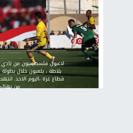
Previous
f 6.
لاعبون فلسطينيون من نادي 
بلاطة ، يلعبون خلال بطول
من نهائ