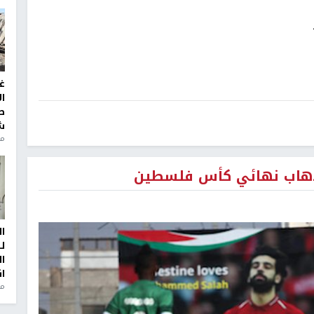
غ
ا
ط
ش
منذ 2
 ذهاب نهائي كأس فلسطين
ا
ل
ا
ا
من