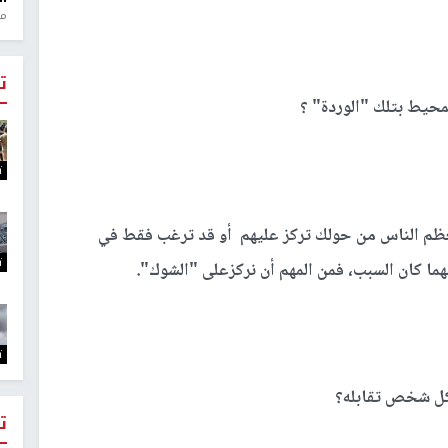
منذ 1
ت
محيط بتلك "الوردة" ؟
ت
معظم الناس من حولك تركز عليهم أو قد ترغب فقط في
ت
مهما كان السبب، فمن المهم أن نركزعلى "الشوك"
.
ت
ل كل شخص تقابله؟
ت