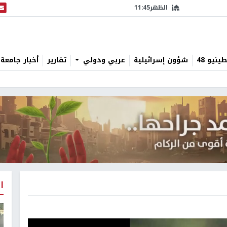
الظهر
11:45
البث
نيو 48
شؤون إسرائيلية
عربي ودولي
تقارير
أخبار جامعة 
ا