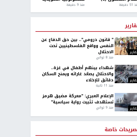
5 دقيقة
منذ 9 دقيقة
قارير
" قانون درومي".. بين حق الدفاع عن
النفس وواقع الفلسطينيين تحت
الاحتلال
قارير
منذ 8 ثواني
شهداء بينهم أطفال في غزة..
والاحتلال يصعّد غاراته ويمنح السكان
دقائق للإخلاء
قارير
منذ 11 ثانية
الإعلام العبري: "معركة مضيق هرمز
تستهدف تثبيت رواية سياسية"
منذ 9 ثواني
قارير
صريحات خاصة