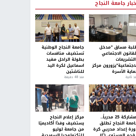
خبار جامعة النجاح
لبة مساق "مدخل
جامعة النجاح الوطنية
لقانون الاجتماعي
تستضيف منافسات
التشريعات
بطولة الراحل مفيد
لاجتماعية"يزورون مركز
اسماعيل لكرة اليد
ماية الأسرة
للناشئين
ذ ثانية
منذ 48 دقيقة
بمشاركة 25 مدرباً..
مركز إعلام النجاح
امعة النجاح تطلق
يستضيف وفدًا أكاديميًا
ورة إعداد مدربي كرة
من جامعة لوليو
قدم المستوى (C)
للتكنولوجيا السويدية