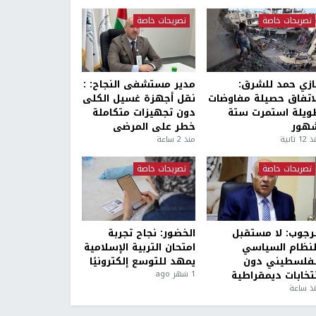
تصريحات خاصة
تصريحات خاصة
ازي حمد للشرق:
مدير مستشفى النجاح: :
لاتفاق حصيلة مفاوضات
نقل أجهزة غسيل الكلى
ويلة استمرت ستة
دون تجهيزات متكاملة
هور
خطر على المرضى
1 ثانية
منذ 2 ساعة
تصريحات خاصة
تصريحات خاصة
لرجوب: لا مستقبل
الخضور: نجاح تجربة
لنظام السياسي
امتحان التربية الإسلامية
لفلسطيني دون
يمهد للتوسع إلكترونيًا
نتخابات ديمقراطية
1 شهر ago
ذ ساعة