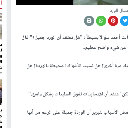
أ
مال الورد
 أحمد سؤالاً بسيطاً : "هل تعتقد أن الورد جميل؟" قال
ط
أل عن شيء واضح عظيم.
.
ل
و
ا
بتك مرة أخرى؟ هل نسيت الأشواك المحيطة بالوردة؟ هل
ح
من
كن أعتقد أن الإيجابيات تفوق السلبيات بشكل واسع
."
عض الأسباب لتبرير أن الوردة جميلة على الرغم من أنها
ج
د
ال