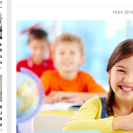
ت
2019-0
غ
ا
ط
ش
منذ 6
ا
ل
ا
ا
3 أيام، 23 ساعة ago