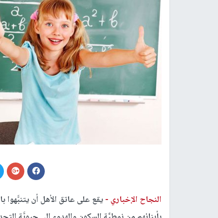
النجاح الإخباري -
يقع على عاتق الأهل أن يتنبَّهوا ب
بأبنائهم من نمطيَّة السكون والهدوء إلى حيويَّة التج