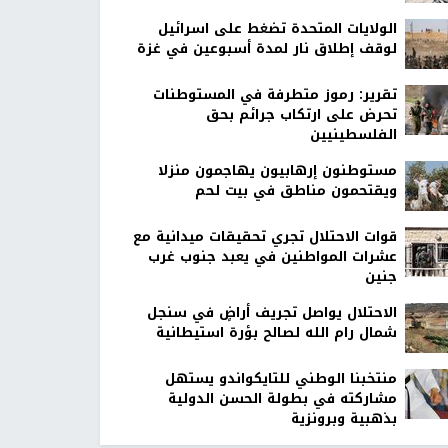
الولايات المتحدة تضغط على اسرائيل
لوقف إطلاق نار لمدة أسبوعين في غزة
تقرير: رموز متطرفة في المستوطنات
تحرض على ارتكاب جرائم بحق
الفلسطينيين
مستوطنون إرهابيون يهاجمون منزلا
ويقتحمون مناطق في بيت لحم
قوات الاحتلال تجري تحقيقات ميدانية مع
عشرات المواطنين في يعبد جنوب غرب
جنين
الاحتلال يواصل تجريف أراضٍ في سنجل
شمال رام الله لصالح بؤرة استيطانية
منتخبنا الوطني للتايكواندو يستهل
مشاركته في بطولة الحسن الدولية
بذهبية وبرونزية