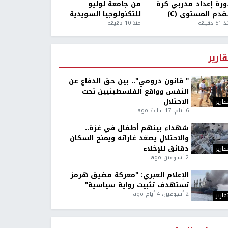
ورة إعداد مدربي كرة
من جامعة لوليو
قدم المستوى (C)
للتكنولوجيا السويدية
5 دقيقة
منذ 10 دقيقة
قارير
" قانون درومي".. بين حق الدفاع عن
النفس وواقع الفلسطينيين تحت
الاحتلال
قارير
6 أيام، 17 ساعة ago
شهداء بينهم أطفال في غزة..
والاحتلال يصعّد غاراته ويمنح السكان
دقائق للإخلاء
قارير
2 أسبوعين ago
الإعلام العبري: "معركة مضيق هرمز
تستهدف تثبيت رواية سياسية"
2 أسبوعين، 4 أيام ago
قارير