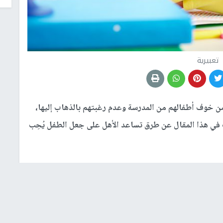
تعبيرية
 من خوف أطفالهم من المدرسة وعدم رغبتهم بالذهاب إليها،
في هذا المقال عن طرق تساعد الأهل على جعل الطفل يُحِب
عض الأمثلة على أشخاص يحبّون دراستهم ويواظِبونَ عليها