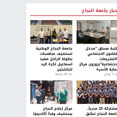
خبار جامعة النجاح
لبة مساق "مدخل
جامعة النجاح الوطنية
لقانون الاجتماعي
تستضيف منافسات
التشريعات
بطولة الراحل مفيد
لاجتماعية"يزورون مركز
اسماعيل لكرة اليد
ماية الأسرة
للناشئين
5 ثواني
منذ 48 دقيقة
بمشاركة 25 مدرباً..
مركز إعلام النجاح
امعة النجاح تطلق
يستضيف وفدًا أكاديميًا