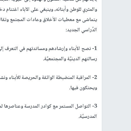
والمثري للوطن وأبنائه، وينبغي على الآباء اغتنام د
يتماشى مع معطيات الأخلاق وعادات المجتمع وتقاليد
الدِّراسي الجديد:
1- نصح الأبناء وإرشادهم ومساندتهم في التعرف إل
رسالتهم الدينيَّة والمجتمعيَّة.
2- المراقبة المنضبطة الواثقة والحريصة للأبناء ون
ويحتكون فيها.
3- التواصل المستمر مع كوادر المدرسة وعناصرها ل
المدرسيَّة.