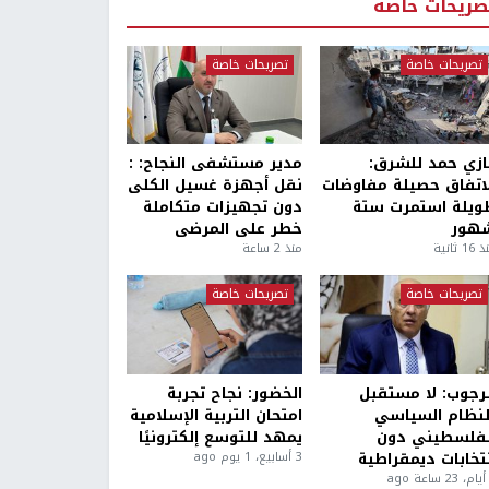
صريحات خاصة
تصريحات خاصة
تصريحات خاصة
ازي حمد للشرق:
مدير مستشفى النجاح: :
لاتفاق حصيلة مفاوضات
نقل أجهزة غسيل الكلى
ويلة استمرت ستة
دون تجهيزات متكاملة
هور
خطر على المرضى
1 ثانية
منذ 2 ساعة
تصريحات خاصة
تصريحات خاصة
لرجوب: لا مستقبل
الخضور: نجاح تجربة
لنظام السياسي
امتحان التربية الإسلامية
لفلسطيني دون
يمهد للتوسع إلكترونيًا
نتخابات ديمقراطية
3 أسابيع، 1 يوم ago