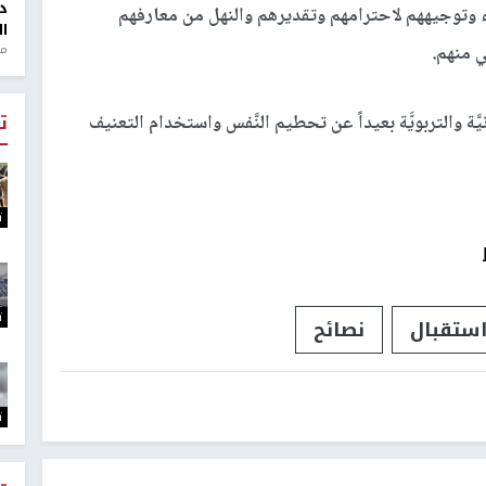
د
اء وتوجيههم لاحترامهم وتقديرهم والنهل من معارفهم
ال
 منهم.
منذ 1
ت
يَّة والتربويَّة بعيداً عن تحطيم النَّفس واستخدام التعنيف
ت
ت
ستقبال
نصائح
ت