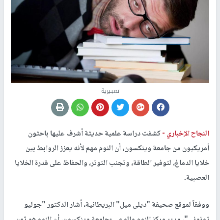
تعبيرية
النجاح الإخباري -
كشفت دراسة علمية حديثة أشرف عليها باحثون
أمريكيون من جامعة وينكسون، أن النوم مهم لأنه يعزز الروابط بين
خلايا الدماغ، لتوفير الطاقة، وتجنب التوتر، والحفاظ على قدرة الخلايا
العصبية.
ووفقاً لموقع صحيفة "ديلى ميل" البريطانية، أشار الدكتور "جوليو
تونونى"، مدير مركز النوم والوعى بجامعة وينكسون، أن النوم هو ثمن