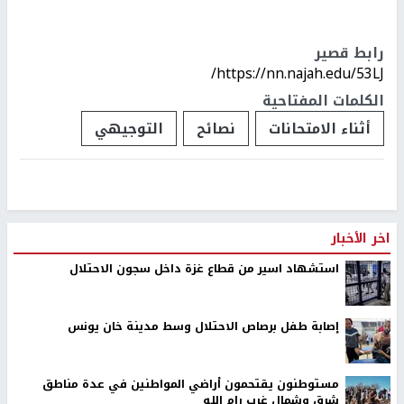
رابط قصير
https://nn.najah.edu/53LJ/
الكلمات المفتاحية
أثناء الامتحانات
نصائح
التوجيهي
اخر الأخبار
استشهاد اسير من قطاع غزة داخل سجون الاحتلال
إصابة طفل برصاص الاحتلال وسط مدينة خان يونس
مستوطنون يقتحمون أراضي المواطنين في عدة مناطق
شرق وشمال غرب رام الله