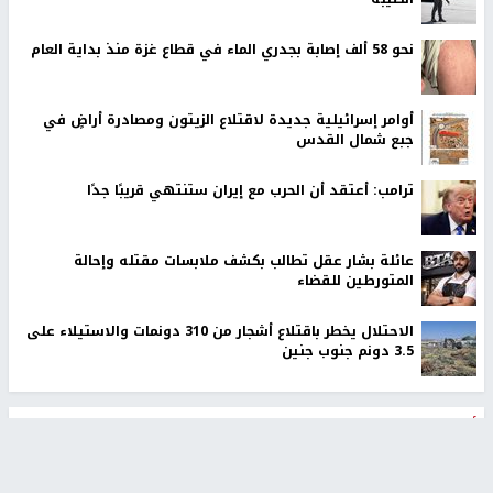
نحو 58 ألف إصابة بجدري الماء في قطاع غزة منذ بداية العام
أوامر إسرائيلية جديدة لاقتلاع الزيتون ومصادرة أراضٍ في
جبع شمال القدس
ترامب: أعتقد أن الحرب مع إيران ستنتهي قريبًا جدًا
عائلة بشار عقل تطالب بكشف ملابسات مقتله وإحالة
المتورطين للقضاء
الاحتلال يخطر باقتلاع أشجار من 310 دونمات والاستيلاء على
3.5 دونم جنوب جنين
أخبار جامعة النجاح