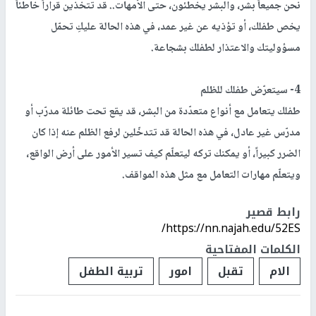
نحن جميعاً بشر، والبشر يخطئون، حتى الأمهات.. قد تتخذين قراراً خاطئاً
يخص طفلك، أو تؤذيه عن غير عمد، في هذه الحالة عليكِ تحمّل
مسؤوليتك والاعتذار لطفلك بشجاعة.
4- سيتعرّض طفلك للظلم
طفلك يتعامل مع أنواع متعدّدة من البشر، قد يقع تحت طائلة مدرّب أو
مدرّس غير عادل، في هذه الحالة قد تتدخّلين لرفع الظلم عنه إذا كان
الضرر كبيراً، أو يمكنك تركه ليتعلّم كيف تسير الأمور على أرض الواقع،
ويتعلّم مهارات التعامل مع مثل هذه المواقف.
رابط قصير
https://nn.najah.edu/52ES/
الكلمات المفتاحية
الام
تقبل
امور
تربية الطفل