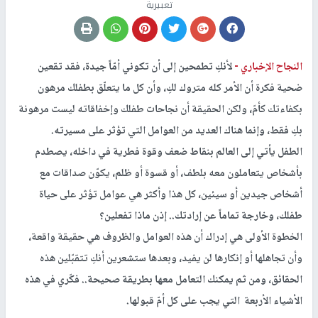
تعبيرية
النجاح الإخباري -
لأنكِ تطمحين إلى أن تكوني أمّاً جيدة، فقد تقعين
ضحية فكرة أن الأمر كله متروك لكِ، وأن كل ما يتعلّق بطفلك مرهون
بكفاءتك كأمّ، ولكن الحقيقة أن نجاحات طفلك وإخفاقاته ليست مرهونة
بكِ فقط، وإنما هناك العديد من العوامل التي تؤثر على مسيرته.
الطفل يأتي إلى العالم بنقاط ضعف وقوة فطرية في داخله، يصطدم
بأشخاص يتعاملون معه بلطف، أو قسوة أو ظلم، يكوّن صداقات مع
أشخاص جيدين أو سيئين، كل هذا وأكثر هي عوامل تؤثر على حياة
طفلك، وخارجة تماماً عن إرادتك.. إذن ماذا تفعلين؟
الخطوة الأولى هي إدراك أن هذه العوامل والظروف هي حقيقة واقعة،
وأن تجاهلها أو إنكارها لن يفيد، وبعدها ستشعرين أنكِ تتقبّلين هذه
الحقائق، ومن ثم يمكنك التعامل معها بطريقة صحيحة.. فكّري في هذه
الأشياء الأربعة التي يجب على كل أمّ قبولها.