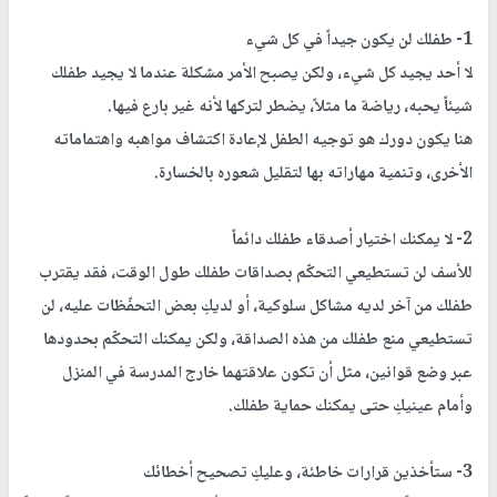
1- طفلك لن يكون جيداً في كل شيء
لا أحد يجيد كل شيء، ولكن يصبح الأمر مشكلة عندما لا يجيد طفلك
شيئاً يحبه، رياضة ما مثلاً، يضطر لتركها لأنه غير بارع فيها.
هنا يكون دورك هو توجيه الطفل لإعادة اكتشاف مواهبه واهتماماته
الأخرى، وتنمية مهاراته بها لتقليل شعوره بالخسارة.
2- لا يمكنك اختيار أصدقاء طفلك دائماً
للأسف لن تستطيعي التحكّم بصداقات طفلك طول الوقت، فقد يقترب
طفلك من آخر لديه مشاكل سلوكية، أو لديكِ بعض التحفّظات عليه، لن
تستطيعي منع طفلك من هذه الصداقة، ولكن يمكنك التحكّم بحدودها
عبر وضع قوانين، مثل أن تكون علاقتهما خارج المدرسة في المنزل
وأمام عينيكِ حتى يمكنك حماية طفلك.
3- ستأخذين قرارات خاطئة، وعليكِ تصحيح أخطائك