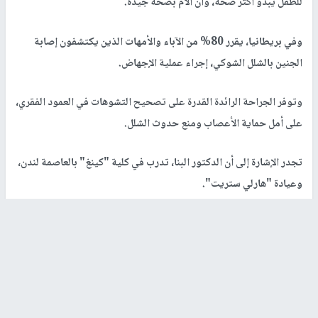
للطفل يبدو أكثر صحة، وأن الأم بصحة جيدة.
وفي بريطانيا، يقرر 80% من الآباء والأمهات الذين يكتشفون إصابة
الجنين بالشلل الشوكي، إجراء عملية الإجهاض.
وتوفر الجراحة الرائدة القدرة على تصحيح التشوهات في العمود الفقري،
على أمل حماية الأعصاب ومنع حدوث الشلل.
تجدر الإشارة إلى أن الدكتور البنا، تدرب في كلية "كينغ" بالعاصمة لندن،
وعيادة "هارلي ستريت".
رابط قصير
https://nn.najah.edu/4SC7/
الكلمات المفتاحية
جنين
الرحم
النخاع الشوكي