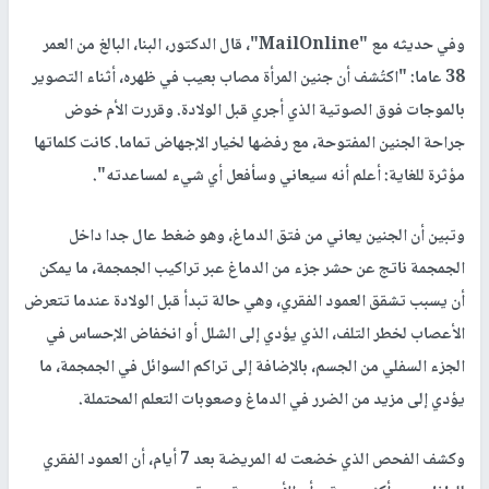
وفي حديثه مع "MailOnline"، قال الدكتور، البنا، البالغ من العمر
38 عاما: "اكتُشف أن جنين المرأة مصاب بعيب في ظهره، أثناء التصوير
بالموجات فوق الصوتية الذي أجري قبل الولادة. وقررت الأم خوض
جراحة الجنين المفتوحة، مع رفضها لخيار الإجهاض تماما. كانت كلماتها
مؤثرة للغاية: أعلم أنه سيعاني وسأفعل أي شيء لمساعدته".
وتبين أن الجنين يعاني من فتق الدماغ، وهو ضغط عال جدا داخل
الجمجمة ناتج عن حشر جزء من الدماغ عبر تراكيب الجمجمة، ما يمكن
أن يسبب تشقق العمود الفقري، وهي حالة تبدأ قبل الولادة عندما تتعرض
الأعصاب لخطر التلف، الذي يؤدي إلى الشلل أو انخفاض الإحساس في
الجزء السفلي من الجسم، بالإضافة إلى تراكم السوائل في الجمجمة، ما
يؤدي إلى مزيد من الضرر في الدماغ وصعوبات التعلم المحتملة.
وكشف الفحص الذي خضعت له المريضة بعد 7 أيام، أن العمود الفقري