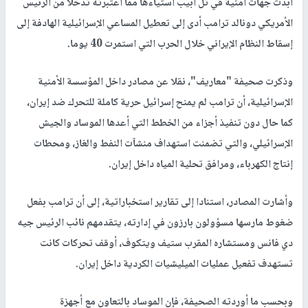
أبدت جهات أمنية في تل أبيب استياءها مما اعتبرته تدخلا من الرئيس
الأمريكي دونالد ترامب أدى إلى تعطيل المساعي الإسرائيلية الهادفة إلى
إسقاط النظام الإيراني خلال الحرب التي استمرت 40 يوما.
وذكرت صحيفة "معاريف"، نقلا عن مصادر داخل المؤسسة الأمنية
الإسرائيلية، أن ترامب لم يمنح إسرائيل حرية كاملة للتحرك ضد إيران،
كما حال دون تنفيذ أجزاء من الخطط التي أعدها الموساد والجيش
الإسرائيلي، والتي تضمنت استهداف منشآت النفط والغاز، ومحطات
إنتاج الكهرباء، ومرافق تحلية المياه داخل إيران.
وأشارت المصادر، استنادا إلى تقارير استخباراتية، إلى أن ترامب بفعل
ضغوط مارسها مسؤولون بارزون في إدارته، يتقدمهم نائب الرئيس جيه
دي فانس ومستشاره المقرب ستيف ويتكوف، أوقف تحركات كانت
تستهدف تفعيل عمليات الميليشيات الكردية داخل إيران.
وبحسب ما أوردته الصحيفة، فإن الموساد بالتعاون مع أجهزة