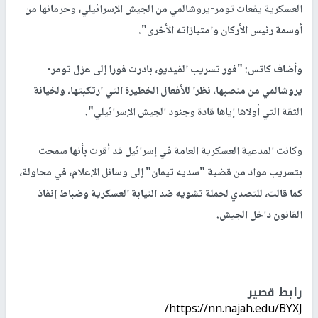
العسكرية يفعات تومر-يروشالمي من الجيش الإسرائيلي، وحرمانها من
أوسمة رئيس الأركان وامتيازاته الأخرى".
وأضاف كاتس: "فور تسريب الفيديو، بادرت فورا إلى عزل تومر-
يروشالمي من منصبها، نظرا للأفعال الخطيرة التي ارتكبتها، ولخيانة
الثقة التي أولاها إياها قادة وجنود الجيش الإسرائيلي".
وكانت المدعية العسكرية العامة في إسرائيل قد أقرت بأنها سمحت
بتسريب مواد من قضية "سديه تيمان" إلى وسائل الإعلام، في محاولة،
كما قالت، للتصدي لحملة تشويه ضد النيابة العسكرية وضباط إنفاذ
القانون داخل الجيش.
رابط قصير
https://nn.najah.edu/BYXJ/