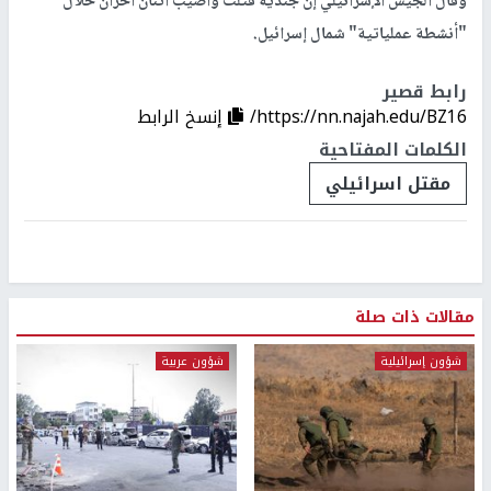
وقال الجيش الإسرائيلي إن جندية قُتلت وأصيب اثنان آخران خلال
"أنشطة عملياتية" شمال إسرائيل.
رابط قصير
https://nn.najah.edu/BZ16/
إنسخ الرابط
الكلمات المفتاحية
مقتل اسرائيلي
مقالات ذات صلة
شؤون إسرائيلية
شؤون عربية