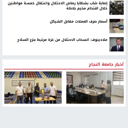
إصابة شاب بشظايا رصاص الاحتلال واعتقال خمسة مواطنين
خلال اقتحام مخيم بلاطة
أسعار صرف العملات مقابل الشيكل
ملادينوف: انسحاب الاحتلال من غزة مرتبط بنزع السلاح
أخبار جامعة النجاح
طلبة مساق "مدخل للقانون
جامعة النجاح الوطنية تستضيف
الاجتماعي والتشريعات
منافسات بطولة الراحل مفيد
الاجتماعية"يزورون مركز حماية
اسماعيل لكرة اليد للناشئين
الأسرة
منذ 48 دقيقة