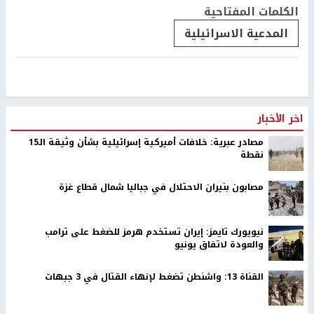
الكلمات المفتاحية
المدعية الاسرائيلية
اخر الأخبار
مصادر عبرية: خلافات أميركية إسرائيلية بشأن وثيقة الـ15
نقطة
مصابون بنيران الاحتلال في جباليا شمال قطاع غزة
نيويورك تايمز: إيران تستخدم هرمز للضغط على ترامب
والعودة لاتفاق يونيو
القناة 13: واشنطن تضغط لإنهاء القتال في 3 جبهات