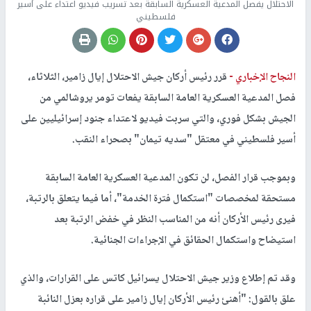
الاحتلال يفصل المدعية العسكرية السابقة بعد تسريب فيديو اعتداء على أسير
فلسطيني
النجاح الإخباري -
قرر رئيس أركان جيش الاحتلال إيال زامير، الثلاثاء،
فصل المدعية العسكرية العامة السابقة يفعات تومر يروشالمي من
الجيش بشكل فوري، والتي سربت فيديو لاعتداء جنود إسرائيليين على
أسير فلسطيني في معتقل "سديه تيمان" بصحراء النقب.
وبموجب قرار الفصل، لن تكون المدعية العسكرية العامة السابقة
مستحقة لمخصصات "استكمال فترة الخدمة"، أما فيما يتعلق بالرتبة،
فيرى رئيس الأركان أنه من المناسب النظر في خفض الرتبة بعد
استيضاح واستكمال الحقائق في الإجراءات الجنائية.
وقد تم إطلاع وزير جيش الاحتلال يسرائيل كاتس على القرارات، والذي
علق بالقول: "أهنئ رئيس الأركان إيال زامير على قراره بعزل النائبة