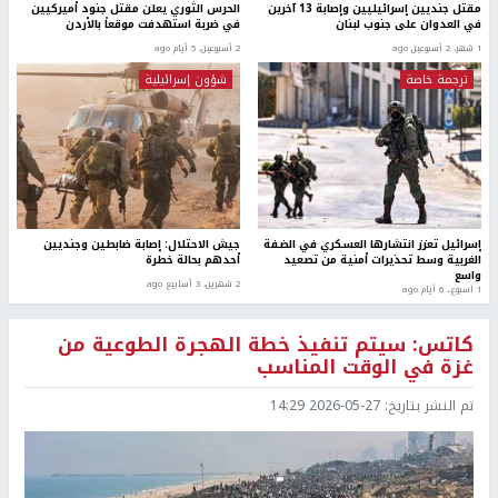
مقتل جنديين إسرائيليين وإصابة 13 آخرين
الحرس الثوري يعلن مقتل جنود أميركيين
في العدوان على جنوب لبنان
في ضربة استهدفت موقعاً بالأردن
1 شهر، 2 أسبوعين ago
2 أسبوعين، 5 أيام ago
ترجمة خاصة
شؤون إسرائيلية
إسرائيل تعزز انتشارها العسكري في الضفة
جيش الاحتلال: إصابة ضابطين وجنديين
الغربية وسط تحذيرات أمنية من تصعيد
أحدهم بحالة خطرة
واسع
2 شهرين، 3 أسابيع ago
1 اسبوع.، 6 أيام ago
كاتس: سيتم تنفيذ خطة الهجرة الطوعية من
غزة في الوقت المناسب
تم النشر بتاريخ:
2026-05-27 14:29