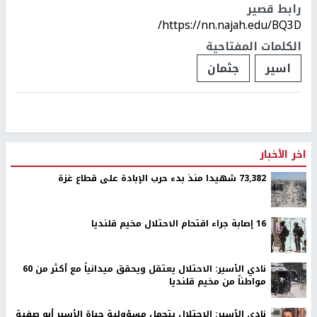
رابط قصير
https://nn.najah.edu/BQ3D/
الكلمات المفتاحية
اسير
جثمان
اخر الأخبار
73,382 شهيدا منذ بدء حرب الإبادة على قطاع غزة
16 إصابة جراء اقتحام الاحتلال مخيم قلنديا
نادي الأسير: الاحتلال يعتقل ويحقق ميدانياً مع أكثر من 60
مواطناً من مخيم قلنديا
نادي الأسير: الاحتلال يتحمل مسؤولية حياة الأسير أبو صفية