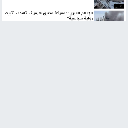
تقارير
الإعلام العبري: "معركة مضيق هرمز تستهدف تثبيت
رواية سياسية"
منذ 9 ثواني
تقارير
تصريحات خاصة
تصريحات خاصة
تصريحات خاصة
غازي حمد للشرق: الاتفاق حصيلة
مدير مستشفى النجاح: : نقل
مفاوضات طويلة استمرت ستة
أجهزة غسيل الكلى دون تجهيزات
شهور
متكاملة خطر على المرضى
منذ 12 ثانية
منذ 2 ساعة
تصريحات خاصة
تصريحات خاصة