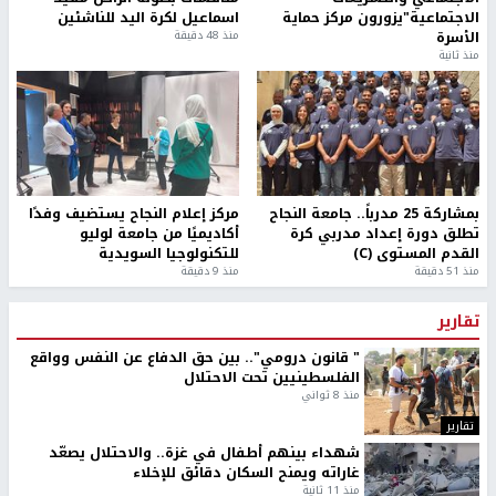
الاجتماعية"يزورون مركز حماية
اسماعيل لكرة اليد للناشئين
الأسرة
منذ 48 دقيقة
منذ ثانية
بمشاركة 25 مدرباً.. جامعة النجاح
مركز إعلام النجاح يستضيف وفدًا
تطلق دورة إعداد مدربي كرة
أكاديميًا من جامعة لوليو
القدم المستوى (C)
للتكنولوجيا السويدية
منذ 51 دقيقة
منذ 9 دقيقة
تقارير
" قانون درومي".. بين حق الدفاع عن النفس وواقع
الفلسطينيين تحت الاحتلال
منذ 8 ثواني
تقارير
شهداء بينهم أطفال في غزة.. والاحتلال يصعّد
غاراته ويمنح السكان دقائق للإخلاء
منذ 11 ثانية