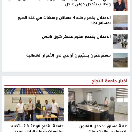
ويطالب بتدخل دولي عاجل
الاحتلال يخطر بإخلاء 4 مساكن ومنشآت في خلة الضبع
بمسافر يطا
الاحتلال يقتحم مخيم عسكر شرق نابلس
مستوطنون يسيّجون أراضي في الأغوار الشمالية
أخبار جامعة النجاح
طلبة مساق "مدخل للقانون
جامعة النجاح الوطنية تستضيف
الاجتماعي والتشريعات
منافسات بطولة الراحل مفيد