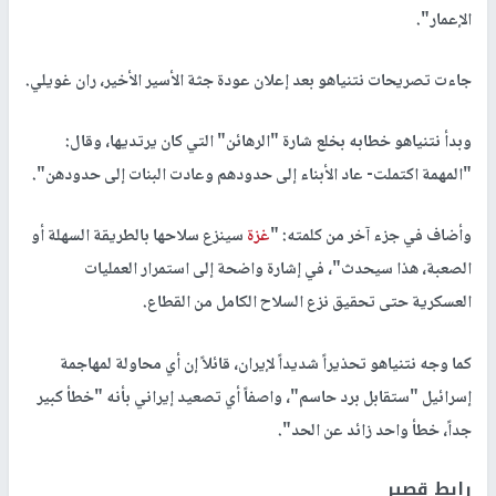
الإعمار".
جاءت تصريحات نتنياهو بعد إعلان عودة جثة الأسير الأخير، ران غويلي.
وبدأ نتنياهو خطابه بخلع شارة "الرهائن" التي كان يرتديها، وقال:
"المهمة اكتملت- عاد الأبناء إلى حدودهم وعادت البنات إلى حدودهن".
وأضاف في جزء آخر من كلمته: "
غزة
سينزع سلاحها بالطريقة السهلة أو
الصعبة، هذا سيحدث"، في إشارة واضحة إلى استمرار العمليات
العسكرية حتى تحقيق نزع السلاح الكامل من القطاع.
كما وجه نتنياهو تحذيراً شديداً لإيران، قائلاً إن أي محاولة لمهاجمة
إسرائيل "ستقابل برد حاسم"، واصفاً أي تصعيد إيراني بأنه "خطأ كبير
جداً، خطأ واحد زائد عن الحد".
رابط قصير