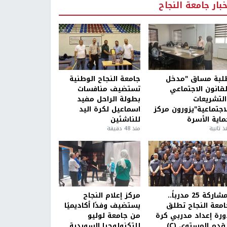
خبار جامعة النجاح
لبة مساق "مدخل
جامعة النجاح الوطنية
لقانون الاجتماعي
تستضيف منافسات
التشريعات
بطولة الراحل مفيد
لاجتماعية"يزورون مركز
اسماعيل لكرة اليد
ماية الأسرة
للناشئين
ذ ثانية
منذ 48 دقيقة
بمشاركة 25 مدرباً..
مركز إعلام النجاح
امعة النجاح تطلق
يستضيف وفدًا أكاديميًا
ورة إعداد مدربي كرة
من جامعة لوليو
قدم المستوى (C)
للتكنولوجيا السويدية