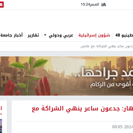
العصر
15:24
البث
نيو 48
شؤون إسرائيلية
عربي ودولي
تقارير
أخبار جامعة 
 جدعون ساعر ينهي الشراكة مع غانتس
هار: جدعون ساعر ينهي الشراكة مع
ا
2024-0