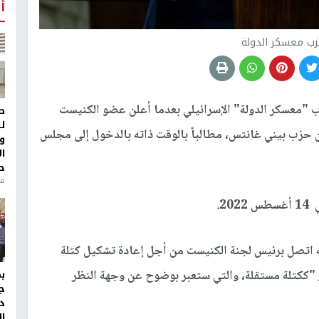
أ
حزب معسكر الدولة
"معسكر الدولة" الإسرائيلي بعدما أعلن عضو الكنيست
ط
ل
زب بيني غانتس، مطالباً بالوقت ذاته بالدخول إلى مجلس
و
ا
ح
من
2.
 اتصل برئيس لجنة الكنيست من أجل إعادة تشكيل كتلة
ر "ككتلة مستقلة، والتي ستعبر بوضوح عن وجهة النظر
ج
د
ال