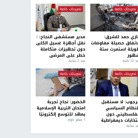
تصريحات خاصة
تصريحات خاصة
ازي حمد للشرق:
مدير مستشفى النجاح: :
لاتفاق حصيلة مفاوضات
نقل أجهزة غسيل الكلى
ويلة استمرت ستة
دون تجهيزات متكاملة
هور
خطر على المرضى
1 ثانية
منذ 2 ساعة
تصريحات خاصة
تصريحات خاصة
لرجوب: لا مستقبل
الخضور: نجاح تجربة
لنظام السياسي
امتحان التربية الإسلامية
لفلسطيني دون
يمهد للتوسع إلكترونيًا
نتخابات ديمقراطية
1 شهر ago
ذ ساعة