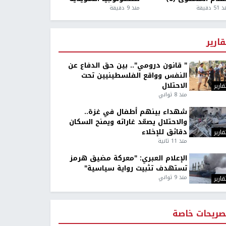
5 دقيقة
منذ 9 دقيقة
قارير
" قانون درومي".. بين حق الدفاع عن
النفس وواقع الفلسطينيين تحت
الاحتلال
قارير
منذ 8 ثواني
شهداء بينهم أطفال في غزة..
والاحتلال يصعّد غاراته ويمنح السكان
دقائق للإخلاء
قارير
منذ 11 ثانية
الإعلام العبري: "معركة مضيق هرمز
تستهدف تثبيت رواية سياسية"
منذ 9 ثواني
قارير
صريحات خاصة