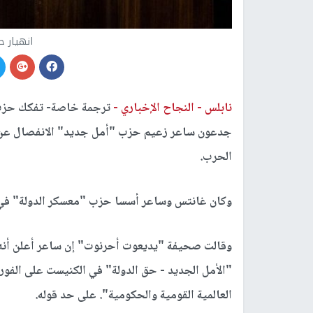
انهيار 
نابلس -
النجاح الإخباري -
ترجمة خاصة- تفكك حزب 
جدعون ساعر زعيم حزب "أمل جديد" الانفصال عن ح
الحرب.
وكان غانتس وساعر أسسا حزب "معسكر الدولة" في 14 أغسطس 022
وقالت صحيفة "يديعوت أحرنوت" إن ساعر أعلن أنه
"الأمل الجديد - حق الدولة" في الكنيست على الفو
العالمية القومية والحكومية". على حد قوله.