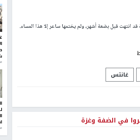
قد انتهت قبل بضعة أشهر، ولم يختمها ساعر إلا هذا المساء.
غ
ا
ط
ط
ش
منذ 2
غانتس
ا
ل
ا
نروا في الضفة وغزة
ا
من