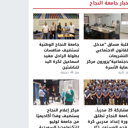
خبار جامعة النجاح
لبة مساق "مدخل
جامعة النجاح الوطنية
لقانون الاجتماعي
تستضيف منافسات
التشريعات
بطولة الراحل مفيد
لاجتماعية"يزورون مركز
اسماعيل لكرة اليد
ماية الأسرة
للناشئين
ذ ثانية
منذ 48 دقيقة
بمشاركة 25 مدرباً..
مركز إعلام النجاح
امعة النجاح تطلق
يستضيف وفدًا أكاديميًا
ورة إعداد مدربي كرة
من جامعة لوليو
قدم المستوى (C)
للتكنولوجيا السويدية