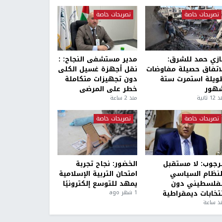
تصريحات خاصة
تصريحات خاصة
ازي حمد للشرق:
مدير مستشفى النجاح: :
لاتفاق حصيلة مفاوضات
نقل أجهزة غسيل الكلى
ويلة استمرت ستة
دون تجهيزات متكاملة
هور
خطر على المرضى
1 ثانية
منذ 2 ساعة
تصريحات خاصة
تصريحات خاصة
لرجوب: لا مستقبل
الخضور: نجاح تجربة
لنظام السياسي
امتحان التربية الإسلامية
لفلسطيني دون
يمهد للتوسع إلكترونيًا
نتخابات ديمقراطية
1 شهر ago
ذ ساعة