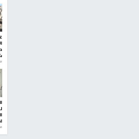
غ
ا
ط
ش
منذ 2
ا
ل
ا
ا
من