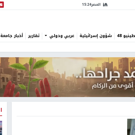
العصر
15:24
البث
نيو 48
شؤون إسرائيلية
عربي ودولي
تقارير
أخبار جامعة 
ا