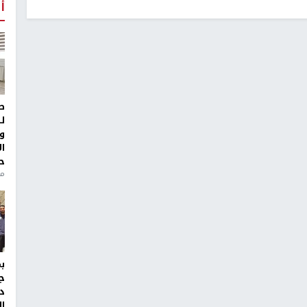
أ
ط
ل
و
ا
ح
من
ج
د
ال