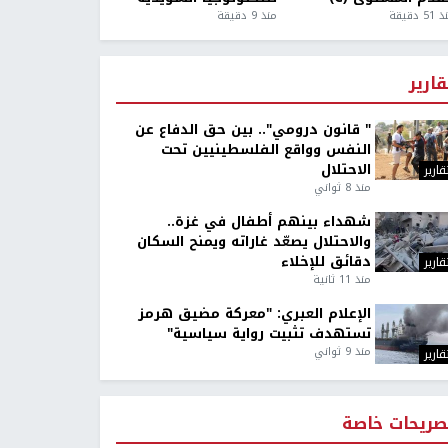
5 دقيقة
منذ 9 دقيقة
قارير
" قانون درومي".. بين حق الدفاع عن
النفس وواقع الفلسطينيين تحت
الاحتلال
قارير
منذ 8 ثواني
شهداء بينهم أطفال في غزة..
والاحتلال يصعّد غاراته ويمنح السكان
دقائق للإخلاء
قارير
منذ 11 ثانية
الإعلام العبري: "معركة مضيق هرمز
تستهدف تثبيت رواية سياسية"
منذ 9 ثواني
قارير
صريحات خاصة