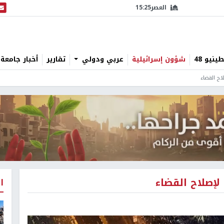
العصر
15:25
البث
نيو 48
شؤون إسرائيلية
عربي ودولي
تقارير
أخبار جامعة 
اح القضاء
لإصلاح القضاء
ا