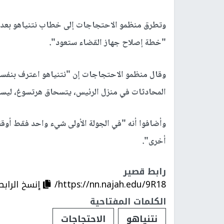
وتطرق منظمو الاحتجاجات إلى خطاب نتنياهو بعد الم
"خطة إصلاح جهاز القضاء ستعود".
وقال منظمو الاحتجاجات إن "نتنياهو اعترف بنفسه 
المحادثات في منزل الرئيس، يتسحاق هرتسوغ، ليست
وأضافوا أنه "في الجولة الأولى شيء واحد فقط أوقف
أخرى".
رابط قصير
https://nn.najah.edu/9R18/
إنسخ الرابط
الكلمات المفتاحية
نتنياهو
الاحتجاجات