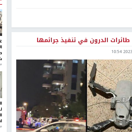
 طائرات الدرون في تنفيذ جرائمها
غ
ا
2023-0
ط
ش
منذ 2
ا
ل
ا
ا
من