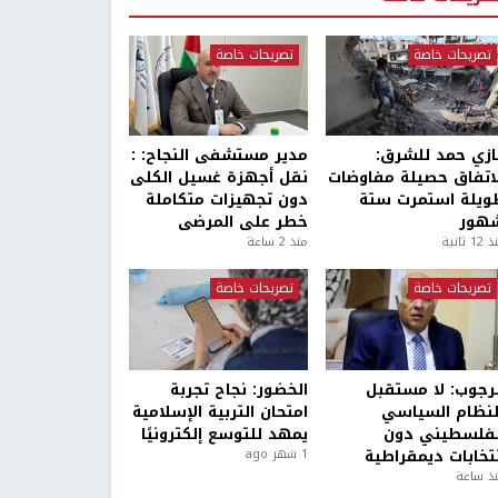
تصريحات خاصة
تصريحات خاصة
ازي حمد للشرق:
مدير مستشفى النجاح: :
لاتفاق حصيلة مفاوضات
نقل أجهزة غسيل الكلى
ويلة استمرت ستة
دون تجهيزات متكاملة
هور
خطر على المرضى
1 ثانية
منذ 2 ساعة
تصريحات خاصة
تصريحات خاصة
لرجوب: لا مستقبل
الخضور: نجاح تجربة
لنظام السياسي
امتحان التربية الإسلامية
لفلسطيني دون
يمهد للتوسع إلكترونيًا
نتخابات ديمقراطية
1 شهر ago
ذ ساعة