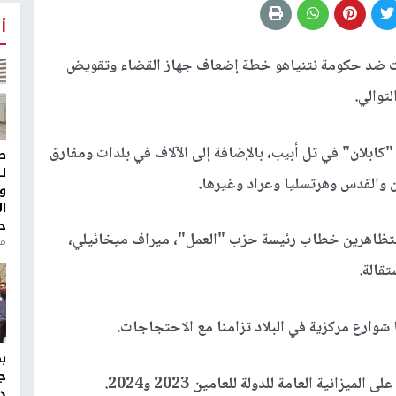
أ
 ضد حكومة نتنياهو خطة إضعاف جهاز القضاء وتقويض
كابلان" في تل أبيب، بالإضافة إلى الآلاف في بلدات ومفارق
ط
ل
 والقدس وهرتسليا وعراد وغيرها.
و
ا
ح
متظاهرين خطاب رئيسة حزب "العمل"، ميراف ميخائيلي،
من
قالة.
 شوارع مركزية في البلاد تزامنا مع الاحتجاجات.
ج
زانية العامة للدولة للعامين 2023 و2024.
د