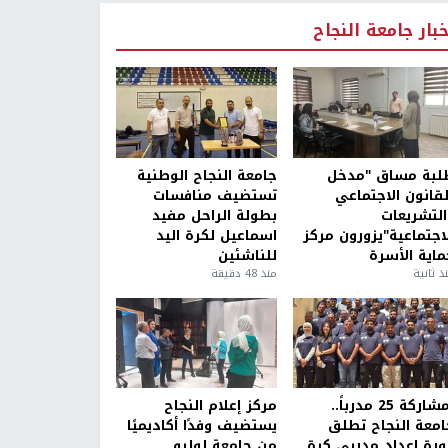
خبار جامعة النجاح
لبة مساق "مدخل
جامعة النجاح الوطنية
لقانون الاجتماعي
تستضيف منافسات
التشريعات
بطولة الراحل مفيد
لاجتماعية"يزورون مركز
اسماعيل لكرة اليد
ماية الأسرة
للناشئين
ذ ثانية
منذ 48 دقيقة
بمشاركة 25 مدرباً..
مركز إعلام النجاح
امعة النجاح تطلق
يستضيف وفدًا أكاديميًا
ورة إعداد مدربي كرة
من جامعة لوليو