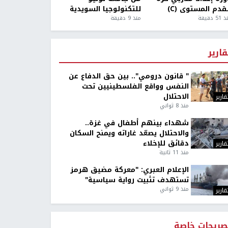
قدم المستوى (C)
للتكنولوجيا السويدية
5 دقيقة
منذ 9 دقيقة
قارير
" قانون درومي".. بين حق الدفاع عن
النفس وواقع الفلسطينيين تحت
الاحتلال
قارير
منذ 8 ثواني
شهداء بينهم أطفال في غزة..
والاحتلال يصعّد غاراته ويمنح السكان
دقائق للإخلاء
قارير
منذ 11 ثانية
الإعلام العبري: "معركة مضيق هرمز
تستهدف تثبيت رواية سياسية"
منذ 9 ثواني
قارير
صريحات خاصة