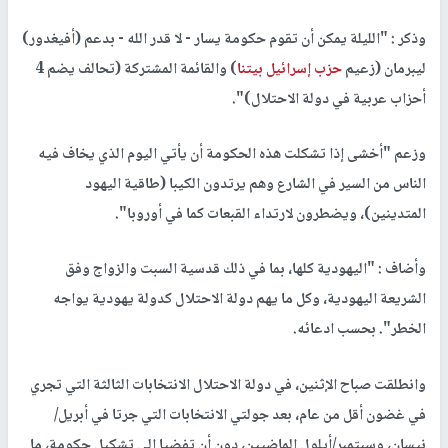
وذكر : "الليلة يمكن أن تقوم حكومة يسار - لا قدر الله - بدعم (أفيغدور)
ليبرمان (زعيم
حزب إسرائيل بيتنا
) والقائمة المشتركة (تحالف يضم 4
أحزاب عربية في دولة الاحتلال)".
وزعم "أخشى إذا تشكلت هذه الحكومة أن يأتي اليوم الذي يخاف فيه
الناس من السير في الشارع وهم يرتدون الكيبا (طاقية اليهود
المتدينين)، ويضطرون لارتداء القبعات كما في أوروبا".
وأضاف : "اليهودية كلها، بما في ذلك قدسية السبت والزواج وفق
الشريعة اليهودية، وكل ما يهم دولة الاحتلال كدولة يهودية يواجه
الخطر". بحسب ادعائه.
وانطلقت صباح الإثنين، في دولة الاحتلال الانتخابات الثالثة التي تجري
في غضون أقل من عام، بعد جولتي الانتخابات التي جرتا في أبريل/
نيسان، وسبتمبر/أيلول الماضيين، دون أن تفضيا إلى تشكيل حكومة، ما