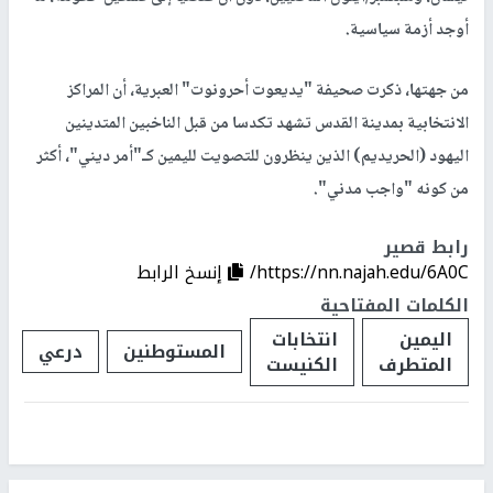
أوجد أزمة سياسية.
من جهتها، ذكرت صحيفة "يديعوت أحرونوت" العبرية، أن المراكز
الانتخابية بمدينة القدس تشهد تكدسا من قبل الناخبين المتدينين
اليهود (الحريديم) الذين ينظرون للتصويت لليمين كـ"أمر ديني"، أكثر
من كونه "واجب مدني".
رابط قصير
https://nn.najah.edu/6A0C/
إنسخ الرابط
الكلمات المفتاحية
اليمين
انتخابات
المستوطنين
درعي
المتطرف
الكنيست