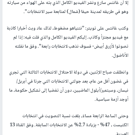
إلا أن غانتس سارع ونشر الفيديو الكامل الذي بثه على الهواء من سيارته
وهو في طريقه لمدينة حيفا (شمال) لمتابعة سير الانتخابات".
وكتب غانتس على تويتر: "نتنياهو مضغوط، لذلك عاد وبث أخبارا كاذبة
مع فيديو مجتزأ وكاذب. إليكم الفيديو الكامل والذي قلت فيه: إذا لم
تصوتوا لأزرق أبيض- فسوف نذهب لانتخابات رابعة". وفق ما نقلته
الأناضول.
وانطلقت صباح الإثنين، في دولة الاحتلال الانتخابات الثالثة التي تجري
في غضون أقل من عام، بعد جولتي الانتخابات التي جرتا في أبريل/
نيسان، وسبتمبر/أيلول الماضيين، دون أن تفضيا إلى تشكيل حكومة، ما
أوجد أزمة سياسية.
وحتى الساعة الرابعة مساءً، بلغت نسبة التصويت في انتخابات
الكنيست ، 47% - بزيادة 2.7% عن الانتخابات السابقة. وفق القناة 13
العبرية.