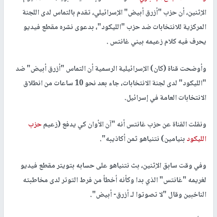
الإثنين، أن حزب "أزرق أبيض" الإسرائيلي، تقدم بالتماس لدى اللجنة
المركزية للانتخابات ضد حزب "الليكود"، بدعوى نشره مقطع فيديو
يحرف فيه كلام زعيمه بيني غانتس .
وأوضحت قناة (كان) الإسرائيلية الرسمية أن التماس "أزرق أبيض" ضد
"الليكود" لدى لجنة الانتخابات، جاء بعد نحو 10 ساعات من انطلاق
الانتخابات العامة في إسرائيل.
ونقلت القناة عن حزب غانتس أنه "آن الأوان كي يدفع (زعيم
حزب
الليكود
بنيامين) نتنياهو ثمن أكاذيبه".
وفي وقت سابق الإثنين، بث نتنياهو على حسابه بتويتر مقطع فيديو
لغريمه "غانتس" الذي بدا وكأنه أخطأ من فرط التوتر لدى مخاطبته
الناخبين وقال "لا تصوتوا لـ أزرق- أبيض".