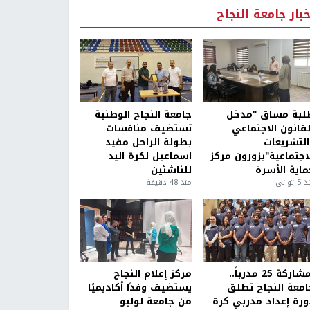
خبار جامعة النجاح
لبة مساق "مدخل
جامعة النجاح الوطنية
لقانون الاجتماعي
تستضيف منافسات
التشريعات
بطولة الراحل مفيد
لاجتماعية"يزورون مركز
اسماعيل لكرة اليد
ماية الأسرة
للناشئين
5 ثواني
منذ 48 دقيقة
بمشاركة 25 مدرباً..
مركز إعلام النجاح
امعة النجاح تطلق
يستضيف وفدًا أكاديميًا
ورة إعداد مدربي كرة
من جامعة لوليو