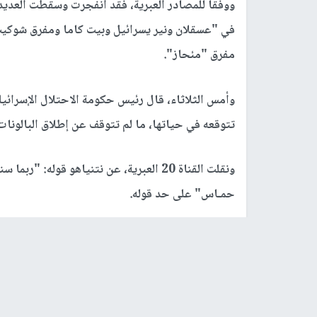
الاحتلال يزعم: أكثر من 100 بالون مفخخ أطلق من قطاع غزة الأربعاء
وكالات -
النجاح الإخباري -
من البالونات المفخخة أطلقت اليوم الأربعاء من قط
وذكرت المصادر العبرية إن 32 بالونا مفخخا سقطوا على غلاف
مشيرة إلى أن القوات والشرطة "حيدّوا" 17 بالونا.