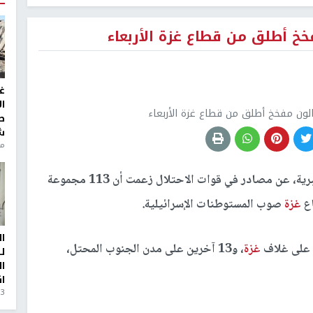
غ
ا
ط
ش
منذ 6
ا
ل
ا
ا
3 أيام، 23 ساعة ago