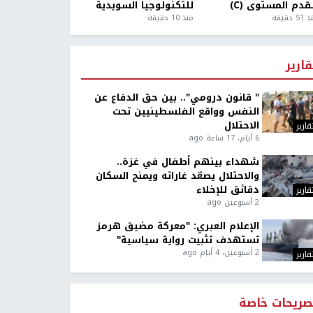
قدم المستوى (C)
للتكنولوجيا السويدية
5 دقيقة
منذ 10 دقيقة
قارير
" قانون درومي".. بين حق الدفاع عن
النفس وواقع الفلسطينيين تحت
الاحتلال
قارير
6 أيام، 17 ساعة ago
شهداء بينهم أطفال في غزة..
والاحتلال يصعّد غاراته ويمنح السكان
دقائق للإخلاء
قارير
2 أسبوعين ago
الإعلام العبري: "معركة مضيق هرمز
تستهدف تثبيت رواية سياسية"
2 أسبوعين، 4 أيام ago
قارير
صريحات خاصة