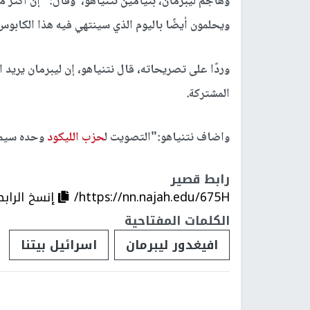
وهاجم ليبرمان، بنيامين نتنياهو، وقال: "إن أكثر
ويحلمون أيضًا باليوم الذي سينتهي فيه هذا الكابوس
وردًا على تصريحاته، قال نتنياهو، إن ليبرمان يريد
المشتركة.
واضاف نتنياهو:"التصويت ل
حزب الليكود
وحده سيمنع
رابط قصير
https://nn.najah.edu/675H/
إنسخ الرابط
الكلمات المفتاحية
افيغدور ليبرمان
اسرائيل بيتنا