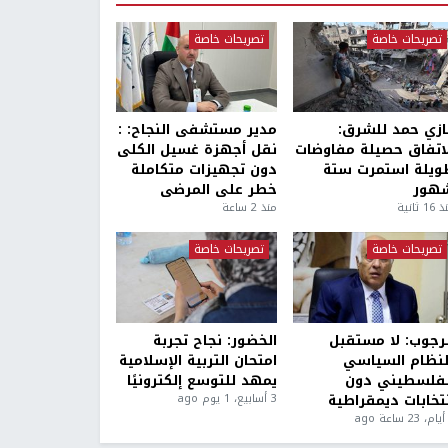
تصريحات خاصة
تصريحات خاصة
ازي حمد للشرق:
مدير مستشفى النجاح: :
لاتفاق حصيلة مفاوضات
نقل أجهزة غسيل الكلى
ويلة استمرت ستة
دون تجهيزات متكاملة
هور
خطر على المرضى
1 ثانية
منذ 2 ساعة
تصريحات خاصة
تصريحات خاصة
لرجوب: لا مستقبل
الخضور: نجاح تجربة
لنظام السياسي
امتحان التربية الإسلامية
لفلسطيني دون
يمهد للتوسع إلكترونيًا
نتخابات ديمقراطية
3 أسابيع، 1 يوم ago