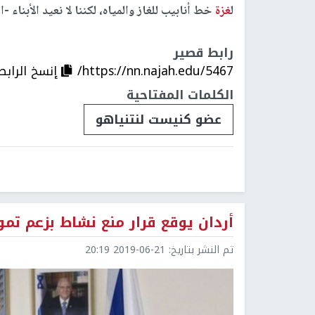
ل
غزة
خط أنابيب للغاز والمياه، لكننا لا نعيد الأبناء 
رابط قصير
https://nn.najah.edu/5467/
إنسخ الرابط
الكلمات المفتاحية
عضو كنيست لنتنياهو
أردان يوقع قرار منع نشاط بزعم تم
تم النشر بتاريخ:
2019-06-21 20:19