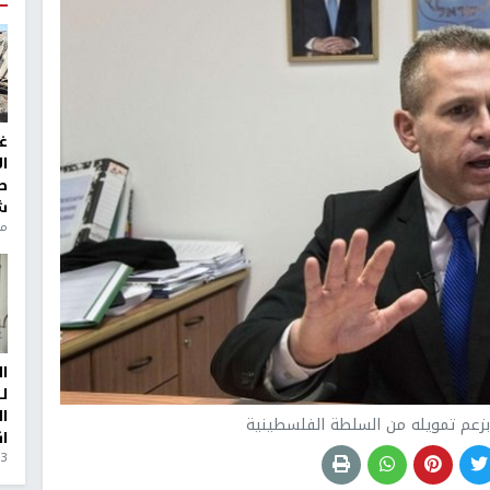
غ
ا
ط
ش
منذ 6
ا
ل
ا
 بزعم تمويله من السلطة الفلسطينية
ا
3 أيام، 23 ساعة ago