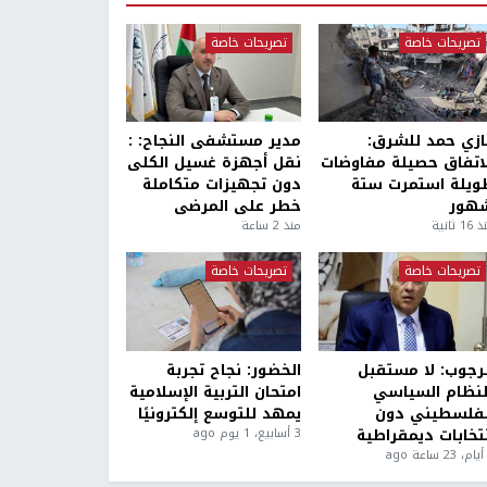
تصريحات خاصة
تصريحات خاصة
ازي حمد للشرق:
مدير مستشفى النجاح: :
لاتفاق حصيلة مفاوضات
نقل أجهزة غسيل الكلى
ويلة استمرت ستة
دون تجهيزات متكاملة
هور
خطر على المرضى
1 ثانية
منذ 2 ساعة
تصريحات خاصة
تصريحات خاصة
لرجوب: لا مستقبل
الخضور: نجاح تجربة
لنظام السياسي
امتحان التربية الإسلامية
لفلسطيني دون
يمهد للتوسع إلكترونيًا
نتخابات ديمقراطية
3 أسابيع، 1 يوم ago