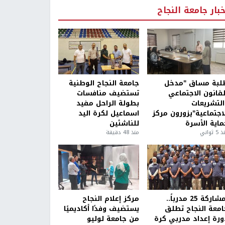
خبار جامعة النجاح
لبة مساق "مدخل
جامعة النجاح الوطنية
لقانون الاجتماعي
تستضيف منافسات
التشريعات
بطولة الراحل مفيد
لاجتماعية"يزورون مركز
اسماعيل لكرة اليد
ماية الأسرة
للناشئين
5 ثواني
منذ 48 دقيقة
بمشاركة 25 مدرباً..
مركز إعلام النجاح
امعة النجاح تطلق
يستضيف وفدًا أكاديميًا
ورة إعداد مدربي كرة
من جامعة لوليو