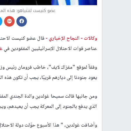
عضو كنيست لنتنياهو: هذه الم
وكالات -
النجاح الإخباري -
قال عضو كنيست الاحتلال
عناصر قوات الاحتلال الإسرائيليين المفقودين في
غز
وفقاً لموقع "مفزاك لايف"، خاطب فرومان رئيس وزراء 
يعود جنودنا إلى ديارهم قريبًا، يجب أن تكون هذه ا
ومن جانبها قالت سميحا غولدين والدة الجندي المف
الذي يدفع بالجنود إلى المعركة يجب أن يعيدهم، و
وأضافت غولدين، " هذا الأسبوع حوّلت دولة الاحتلال مرة أخرى 30 مليون دو