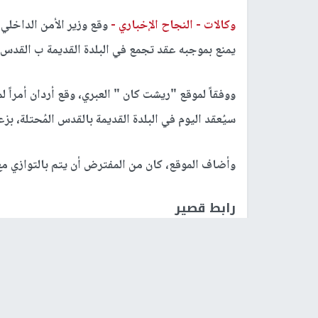
وكالات -
النجاح الإخباري -
وقع وزير الأمن الداخلي ل
يمنع بموجبه عقد تجمع في البلدة القديمة ب القدس ا
ووفقاً لموقع "ريشت كان " العبري، وقع أردان أمر
سيُعقد اليوم في البلدة القديمة بالقدس المُحتلة، ب
وأضاف الموقع، كان من المفترض أن يتم بالتوازي مع 
رابط قصير
https://nn.najah.edu/545Z/
الكلمات المفتاحية
السلطة الفلسطينية