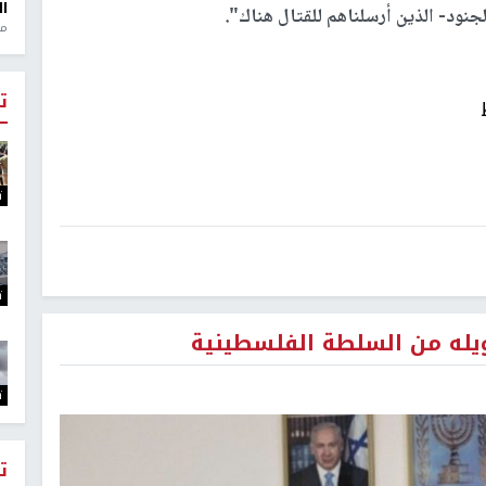
ال
-الجنود- الذين أرسلناهم للقتال هناك".
منذ 1
ت
ت
ت
ويله من السلطة الفلسطينية
ت
ت