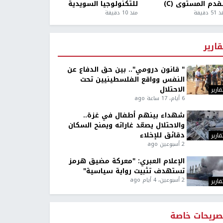
قدم المستوى (C)
للتكنولوجيا السويدية
5 دقيقة
منذ 10 دقيقة
قارير
" قانون درومي".. بين حق الدفاع عن
النفس وواقع الفلسطينيين تحت
الاحتلال
قارير
6 أيام، 17 ساعة ago
شهداء بينهم أطفال في غزة..
والاحتلال يصعّد غاراته ويمنح السكان
دقائق للإخلاء
قارير
2 أسبوعين ago
الإعلام العبري: "معركة مضيق هرمز
تستهدف تثبيت رواية سياسية"
2 أسبوعين، 4 أيام ago
قارير
صريحات خاصة