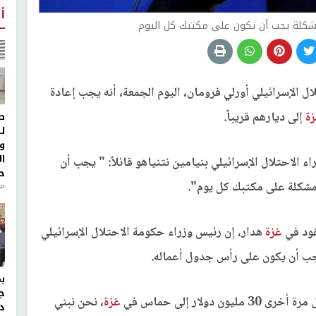
أ
شكلة يجب أن تكون على مكتبك كل اليوم
 الإسرائيلي أورلي فرومان، اليوم الجمعة، أنه يجب إعادة
ة
إلى ديارهم قريباً.
ط
ل
و
ا
الاحتلال الإسرائيلي بنيامين نتنياهو قائلاً: " يجب أن
ح
لمشكلة على مكتبك كل يوم".
منذ 
قود في
غزة
هدار، إن رئيس وزراء حكومة الاحتلال الإسرائيلي
يجب أن يكون على رأس جدول أعماله.
ج
لار إلى حماس في
غزة
، نحن نبني
د