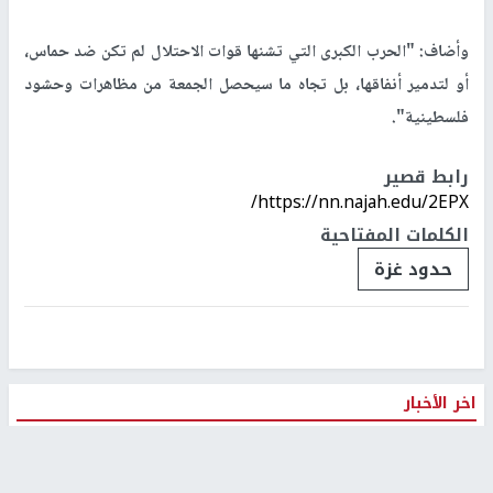
وأضاف: "الحرب الكبرى التي تشنها قوات الاحتلال لم تكن ضد حماس،
أو لتدمير أنفاقها، بل تجاه ما سيحصل الجمعة من مظاهرات وحشود
فلسطينية".
رابط قصير
https://nn.najah.edu/2EPX/
الكلمات المفتاحية
حدود غزة
اخر الأخبار
48 إصابة منذ بدء عدوان الاحتلال على مخيم قلنديا وكفر
عقب شمال القدس