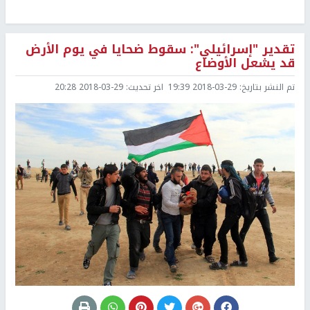
تقدير "إسرائيلي": سقوط ضحايا في يوم الأرض
قد يشعل الأوضاع
تم النشر بتاريخ:
2018-03-29 19:39
اخر تحديث:
2018-03-29 20:28