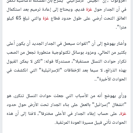
أحرونوت"، إن "الجيش "الإسرائيلي" يشرح بأن المشكلة الأساسية تكمن
في أن الجدار حول
غزة
قديم، ويحتاج إلى إعادة ترميم بعد استكمال
العائق التحت أرضي على طول حدود قطاع
غزة
والتي تبلغ 65 كيلو
مترا".
وأشار يهوشع إلى أن "القوات سيعمل في الجدار الجديد أن يكون أعلى
بكثير من الحالي، ومزود بوسائل تكنولوجية متطورة تجعل من الصعب
تكرار حوادث التسلل مستقبلا"، مستدركا قوله: "لكن لا يمكن القبول
بهذه الذرائع، لا سيما بعد الإخفاقات "الإسرائيلية" التي انكشفت في
الحوادث الأخيرة"..
ورأى يهوشع أنه من الأسباب التي جعلت حوادث التسلل تتكرر، هو
"انشغال "إسرائيل" بالعمل على بناء الجدار تحت الأرض حول حدود
غزة
، على حساب إبقاء الجدار في الأعلى مخترقا"، لافتا إلى أن هذه
الحوادث تأتي قبيل مسيرة العودة المرتقبة.