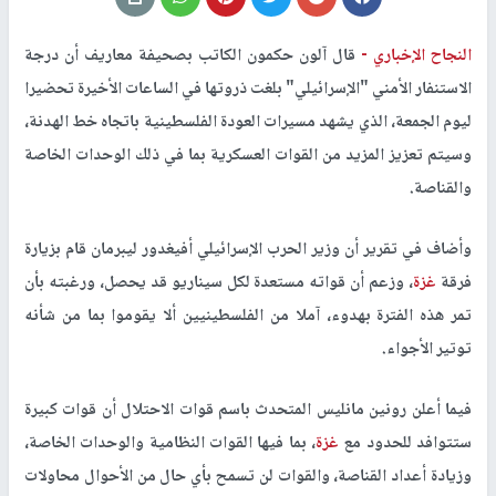
النجاح الإخباري -
قال آلون حكمون الكاتب بصحيفة معاريف أن درجة
الاستنفار الأمني "الإسرائيلي" بلغت ذروتها في الساعات الأخيرة تحضيرا
ليوم الجمعة، الذي يشهد مسيرات العودة الفلسطينية باتجاه خط الهدنة،
وسيتم تعزيز المزيد من القوات العسكرية بما في ذلك الوحدات الخاصة
والقناصة.
وأضاف في تقرير أن وزير الحرب الإسرائيلي أفيغدور ليبرمان قام بزيارة
فرقة
غزة
، وزعم أن قواته مستعدة لكل سيناريو قد يحصل، ورغبته بأن
تمر هذه الفترة بهدوء، آملا من الفلسطينيين ألا يقوموا بما من شأنه
توتير الأجواء.
فيما أعلن رونين مانليس المتحدث باسم قوات الاحتلال أن قوات كبيرة
ستتوافد للحدود مع
غزة
، بما فيها القوات النظامية والوحدات الخاصة،
وزيادة أعداد القناصة، والقوات لن تسمح بأي حال من الأحوال محاولات