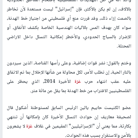
وأكد أنه في ظل التهديدات الفلسطينية باقتحام المناطق الحدودية
بالآلاف، إن لم يكن بالأكثر، فإن "إسرائيل" ليست مستعدة لأن تخاطر
بالصمت إزاء ذلك، وقد قررت منع أي فلسطيني من اجتياز خط الهدنة،
سواء كان بهدف المس بالآليات الهندسية الخاصة بكشف الأنفاق، أو
الإضرار بالسياج الحدودي، والأخطر إمكانية التسلل داخل الاراضي
المحتلة.
وختم بالقول: نشر قوات إضافية، وعلى رأسها القناصة، الذين سيردون
بالنار الحية، إن تطلب الأمر، لكل محاولة من شأنها الإخلال بما تم الاتفاق
عليه عقب انتهاء حرب
غزة
الأخيرة 2014، الذي يحظر على
الفلسطينيين الاقتراب من خط الهدنة بما يقل عن مائة متر.
عضو الكنيست حاييم يالين الرئيس السابق لمستوطنة أشكول قال
لصحيفة معاريف إن حوادث التسلل الأخيرة كان بإمكانها أن تنتهي
بكارثة، مما يعني أن "الإسرائيليين" المقيمين في غلاف
غزة
لا يشعرون
بالأمن والاستقرار بسبب هذه الحوادث.