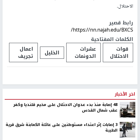
أن هذه الخطوة ستلحق أضرارًا اقتصادية جسيمة بهم، وستفاقم من
معاناتهم في ظل الظروف الراهنة.
وتأتي هذه الخطوة في سياق سياسة التوسع الاستيطاني التي تنتهجها
سلطات الاحتلال في الضفة الغربية، والتي تشمل الاستيلاء على الأراضي
وشق طرق التفافية لربط المستوطنات ببعضها البعض.
ويؤكد مختصون أن هذه الإجراءات تمثل انتهاكًا للقانون الدولي، لا سيما
الاتفاقيات الدولية التي تحظر مصادرة أراضي السكان الواقعين تحت
الاحتلال.
رابط قصير
https://nn.najah.edu/BXCS/
الكلمات المفتاحية
قوات
عشرات
اعمال
الخليل
الاحتلال
الدونمات
تجريف