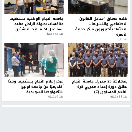
عائلة بشار عقل تطالب بكشف ملابسات مقتله وإحالة
المتورطين للقضاء
الاحتلال يخطر باقتلاع أشجار من 310 دونمات والاستيلاء على
3.5 دونم جنوب جنين
أخبار جامعة النجاح
طلبة مساق "مدخل للقانون
جامعة النجاح الوطنية تستضيف
الاجتماعي والتشريعات
منافسات بطولة الراحل مفيد
الاجتماعية"يزورون مركز حماية
اسماعيل لكرة اليد للناشئين
الأسرة
منذ 48 دقيقة
منذ ثانية