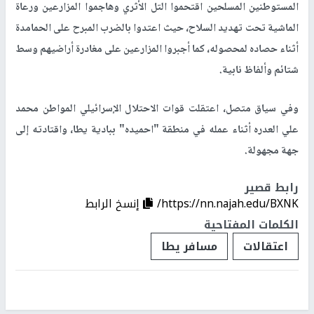
المستوطنين المسلحين اقتحموا التل الأثري وهاجموا المزارعين ورعاة
الماشية تحت تهديد السلاح، حيث اعتدوا بالضرب المبرح على الحمامدة
أثناء حصاده لمحصوله، كما أجبروا المزارعين على مغادرة أراضيهم وسط
شتائم وألفاظ نابية.
وفي سياق متصل، اعتقلت قوات الاحتلال الإسرائيلي المواطن محمد
علي العدره أثناء عمله في منطقة "احميده" ببادية يطا، واقتادته إلى
جهة مجهولة.
رابط قصير
https://nn.najah.edu/BXNK/
إنسخ الرابط
الكلمات المفتاحية
اعتقالات
مسافر يطا