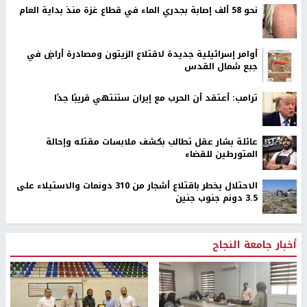
اخر الأخبار
48 إصابة منذ بدء عدوان الاحتلال على مخيم قلنديا وكفر
عقب شمال القدس
‏3 إصابات إثر اعتداء مستوطنين على عائلة الكعابنة شرق قرية
الطيبة
نحو 58 ألف إصابة بجدري الماء في قطاع غزة منذ بداية العام
أوامر إسرائيلية جديدة لاقتلاع الزيتون ومصادرة أراضٍ في
جبع شمال القدس
ترامب: أعتقد أن الحرب مع إيران ستنتهي قريبًا جدًا