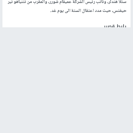
ستلا هندلر، ونائب رئيس الشركة عميقام شورر، والمقرب من نتنياهو نير
حيفتس، حيث مدد اعتقال الستة الى يوم غد.
رابط قصير
https://nn.najah.edu/27D0/
الكلمات المفتاحية
ملف
قضايا
قضية
بنيامين
4000
فساد
بيزك
نتنياهو
اخر الأخبار
48 إصابة منذ بدء عدوان الاحتلال على مخيم قلنديا وكفر
عقب شمال القدس
‏3 إصابات إثر اعتداء مستوطنين على عائلة الكعابنة شرق قرية
الطيبة