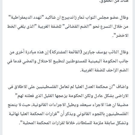
هناك من الحقوق.
وقال عضو مجلس النواب تمار زاندبيرج ان شاكيد "تهدد الديمقراطية"
من خلال التسرع نحو "الضم القضائى" للضفة الغربية "الذى يلغي الخط
الاخضر".
وقال النائب يوسف جبارين (القائمة المشتركة) إن هذه مبادرة أخرى من
جانب الحكومة اليمينية للمستوطنين لتطبيع الاحتلال والمضي قدما في
الضم الزاحف للضفة الغربية.
واضاف "ان محكمة العدل العليا لم تعامل الفلسطينيين على الاطلاق فى
الاراضى بشكل عادل ولكن الحكومة يزعجها القليل الذى فعلته لهم"
مضيفا ان هذا الاجراء سيعقد ويطيل الاجراءات القانونية، حيث لا يتمتع
الفلسطينيون باللجوء القانوني ويذكر أن "قرارات المحكمة العليا نهائية
وتشكل سابقة ملزمة للسلطات، خلافا لقرارات المحكمة المحلية".