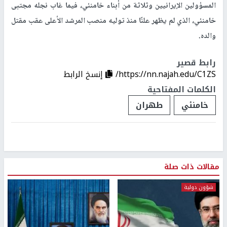
المسؤولين الإيرانيين وثلاثة من أبناء خامنئي، فيما غاب نجله مجتبى
خامنئي، الذي لم يظهر علنًا منذ توليه منصب المرشد الأعلى عقب مقتل
والده.
رابط قصير
https://nn.najah.edu/C1ZS/
إنسخ الرابط
الكلمات المفتاحية
خامنئي
طهران
مقالات ذات صلة
شؤون دولية