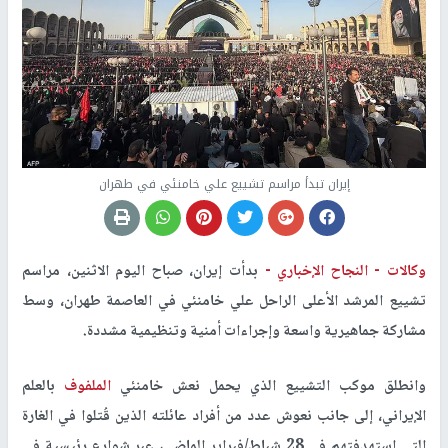
إيران تبدأ مراسم تشييع علي خامنئي في طهران
وكالات -
النجاح الإخباري -
بدأت إيران، صباح اليوم الاثنين، مراسم
تشييع المرشد الأعلى الراحل علي خامنئي في العاصمة طهران، وسط
مشاركة جماهيرية واسعة وإجراءات أمنية وتنظيمية مشددة.
وانطلق موكب التشييع الذي يحمل نعش خامنئي
الملفوف
بالعلم
الإيراني، إلى جانب نعوش عدد من أفراد عائلته الذين قُتلوا في الغارة
التي استهدفتهم في 28 شباط/فبراير الماضي، عبر شوارع رئيسية في