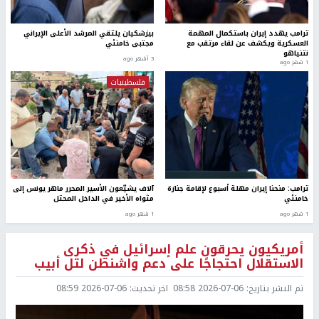
ترامب يهدد إيران بـاستكمال المهمة
بيزشكيان يلتقي المرشد الأعلى الإيراني
العسكرية ويكشف عن لقاء مرتقب مع
مجتبى خامنئي
نتنياهو
3 أشهر ago
1 شهر ago
فلسطينيات
ترامب: منحنا إيران مهلة أسبوع لإقامة جنازة
آلاف يشيّعون الأسير المحرر ماهر يونس إلى
خامنئي
مثواه الأخير في الداخل المحتل
1 شهر ago
1 شهر ago
أمريكيون يحرقون علم إسرائيل في ذكرى
الاستقلال احتجاجًا على دعم واشنطن لتل أبيب
تم النشر بتاريخ:
2026-07-06 08:58
اخر تحديث:
2026-07-06 08:59