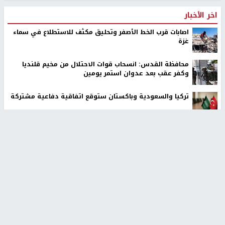
اخر الأخبار
اصابات قرب الخط الأصفر وتحليق مكثف للاستطلاع في سماء
غزة
محافظة القدس: انسحاب قوات الاحتلال من مخيم قلنديا
وكفر عقب بعد عدوان استمر يومين
تركيا والسعودية وباكستان ستوقع اتفاقية دفاعية مشتركة
مستوطنون بحماية قوات الاحتلال يقتحمون برك سليمان
جنوب بيت لحم
حالة الطقس: أجواء صافية صيفية والحرارة حول معدلها العام
مستوطنون يهاجمون مجددا تجمع الكعابنة شرق الطيبة برام
الله
قوات الاحتلال تنصب حاجزا عسكريا شرق بيت لحم