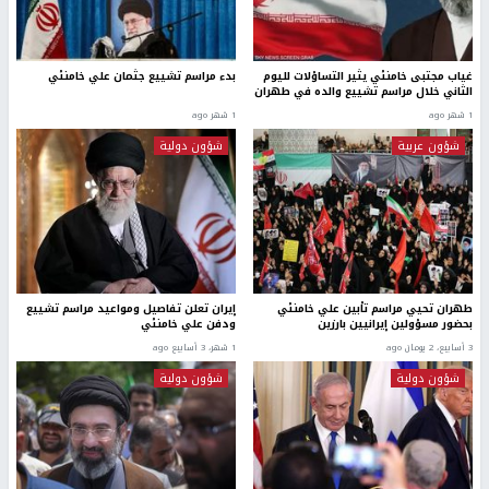
غياب مجتبى خامنئي يثير التساؤلات لليوم
بدء مراسم تشييع جثمان علي خامنئي
الثاني خلال مراسم تشييع والده في طهران
1 شهر ago
1 شهر ago
شؤون عربية
شؤون دولية
طهران تحيي مراسم تأبين علي خامنئي
إيران تعلن تفاصيل ومواعيد مراسم تشييع
بحضور مسؤولين إيرانيين بارزين
ودفن علي خامنئي
3 أسابيع، 2 يومان ago
1 شهر، 3 أسابيع ago
شؤون دولية
شؤون دولية