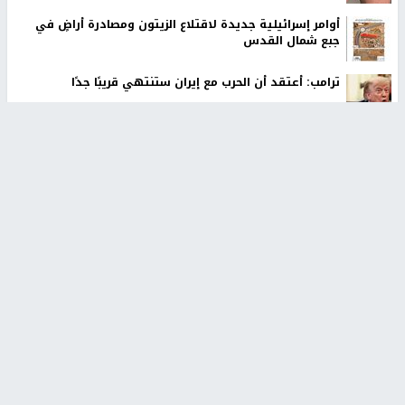
أوامر إسرائيلية جديدة لاقتلاع الزيتون ومصادرة أراضٍ في
جبع شمال القدس
ترامب: أعتقد أن الحرب مع إيران ستنتهي قريبًا جدًا
قوات الاحتلال تنصب حاجزا عسكريا شرق بيت لحم
مستوطنون بحماية قوات الاحتلال يقتحمون برك سليمان
جنوب بيت لحم
أخبار جامعة النجاح