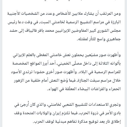
ومن المرتقب أن يشارك ملايين الأشخاص وعدد من الشخصيات الأجنبية
البارزة في مراسم التشييع الرسمية لخامنئي السبت، في وقت دعا رئيس
مجلس الشورى كبير المفاوضين الإيرانيين محمد باقر قاليباف إلى حشد
جماهيري واسع للثأر لمقتله.
وأظهرت صور مشيّعين يحملون نعش خامنئي المغطى بالعلم الإيراني
بألوانه الثلاثة إلى داخل مصلّى الخميني، أحد أبرز المواقع المخصصة
للمراسم الرسمية في البلاد. وأظهرت صور أخرى حشودا ترتدي الأسود
خلال مراسم سبقت الجنازة، فيما وُضع النعش أمام خلفية من الزهور
الحمراء والفراشات البيضاء المعلّقة في الهواء.
وتجري الاستعدادات للتشييع الشعبي لخامنئي، والذي كان أُرجئ في
بادئ الأمر في ذروة الحرب، فيما تلتزم إيران والولايات المتحدة وقف
إطلاق نار بعد توقيع مذكرة تفاهم مبدئية لوقف الحرب.