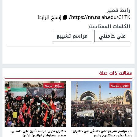
رابط قصير
https://nn.najah.edu/C1TK/
إنسخ الرابط
الكلمات المفتاحية
علي خامنئي
مراسم تشييع
مقالات ذات صلة
شؤون دولية
شؤون عربية
بدء مراسم تشييع علي خامنئي في طهران
طهران تحيي مراسم تأبين علي خامنئي
وسط حضور جماهيري واسع
بحضور مسؤولين إيرانيين بارزين