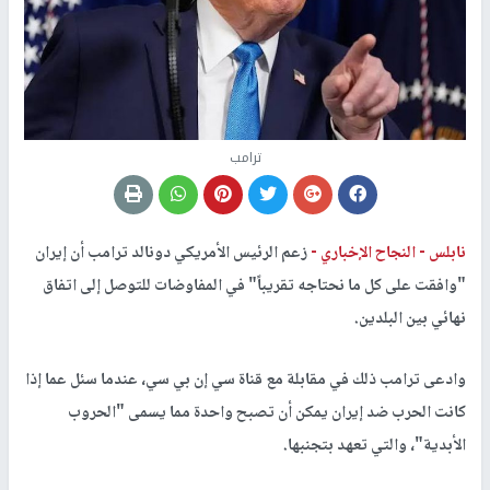
ترامب
نابلس -
النجاح الإخباري -
زعم الرئيس الأمريكي دونالد ترامب أن إيران
"وافقت على كل ما نحتاجه تقريباً" في المفاوضات للتوصل إلى اتفاق
نهائي بين البلدين.
وادعى ترامب ذلك في مقابلة مع قناة سي إن بي سي، عندما سئل عما إذا
كانت الحرب ضد إيران يمكن أن تصبح واحدة مما يسمى "الحروب
الأبدية"، والتي تعهد بتجنبها.