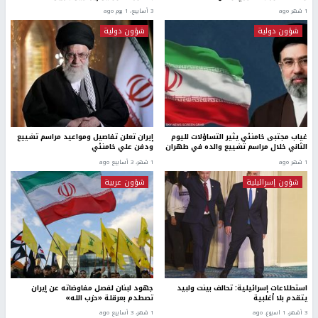
1 شهر ago
3 أسابيع، 1 يوم ago
شؤون دولية
شؤون دولية
غياب مجتبى خامنئي يثير التساؤلات لليوم
إيران تعلن تفاصيل ومواعيد مراسم تشييع
الثاني خلال مراسم تشييع والده في طهران
ودفن علي خامنئي
1 شهر ago
1 شهر، 3 أسابيع ago
شؤون إسرائيلية
شؤون عربية
استطلاعات إسرائيلية: تحالف بينت ولبيد
جهود لبنان لفصل مفاوضاته عن إيران
يتقدم بلا أغلبية
تصطدم بعرقلة «حزب الله»
3 أشهر، 1 اسبوع. ago
1 شهر، 3 أسابيع ago