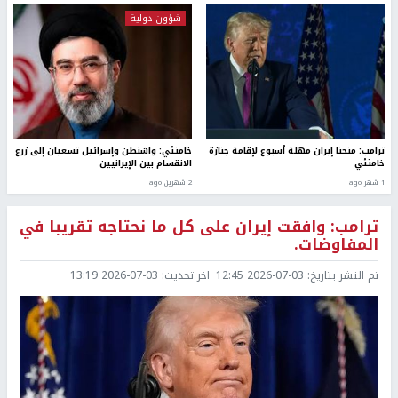
شؤون دولية
ترامب: منحنا إيران مهلة أسبوع لإقامة جنازة
خامنئي: واشنطن وإسرائيل تسعيان إلى زرع
خامنئي
الانقسام بين الإيرانيين
1 شهر ago
2 شهرين ago
ترامب: وافقت إيران على كل ما نحتاجه تقريبا في
المفاوضات.
تم النشر بتاريخ:
2026-07-03 12:45
اخر تحديث:
2026-07-03 13:19