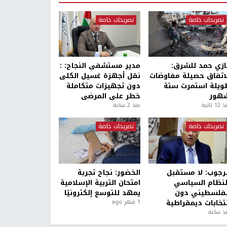
تصريحات خاصة
تصريحات خاصة
ازي حمد للشرق:
مدير مستشفى النجاح: :
لاتفاق حصيلة مفاوضات
نقل أجهزة غسيل الكلى
ويلة استمرت ستة
دون تجهيزات متكاملة
هور
خطر على المرضى
1 ثانية
منذ 2 ساعة
تصريحات خاصة
تصريحات خاصة
لرجوب: لا مستقبل
الخضور: نجاح تجربة
لنظام السياسي
امتحان التربية الإسلامية
لفلسطيني دون
يمهد للتوسع إلكترونيًا
نتخابات ديمقراطية
1 شهر ago
ذ ساعة