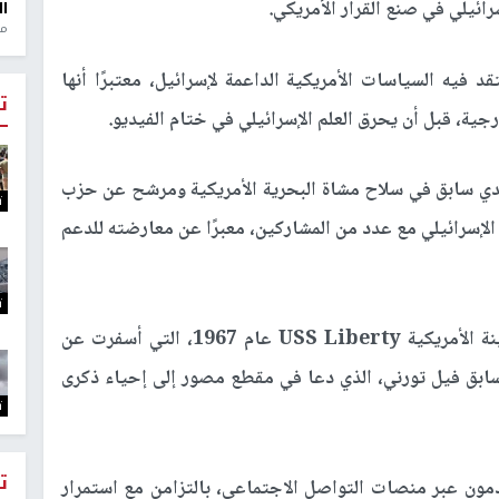
سرائيلي في صنع القرار الأمريكي.
ال
منذ 1
د فيه السياسات الأمريكية الداعمة لإسرائيل، معتبرًا أنها
ت
ة، قبل أن يحرق العلم الإسرائيلي في ختام الفيديو.
ندي سابق في سلاح مشاة البحرية الأمريكية ومرشح عن حزب
ت
إسرائيلي مع عدد من المشاركين، معبرًا عن معارضته للدعم
ت
واستحضر بعض المشاركين حادثة استهداف السفينة الأمريكية USS Liberty عام 1967، التي أسفرت عن
ريكي السابق فيل تورني، الذي دعا في مقطع مصور إلى إحياء ذكرى
ت
ت
مون عبر منصات التواصل الاجتماعي، بالتزامن مع استمرار