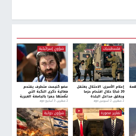
فلسطينيات
شؤون إسرائيلية
همة
إعلام الأسرى: الاحتلال يعتقل
عضو كنيست متطرف يقتحم
20 شابًا خلال اقتحام حزما
فعالية ذكرى النكبة التي
ويغلق مداخل البلدة
نظّمتها جفرا بالجامعة العبرية
2 شهرين، 2 أسبوعين ago
2 شهرين، 3 أسابيع ago
تقارير مصورة
شؤون دولية