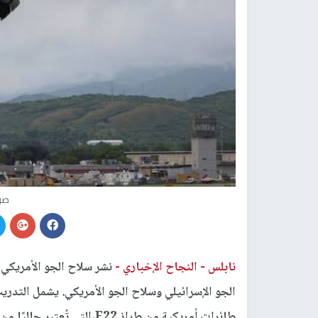
صو
نابلس -
النجاح الإخباري -
نشر سلاح الجو الأمريكي 
طائرات أمريكية من طراز F22،ا