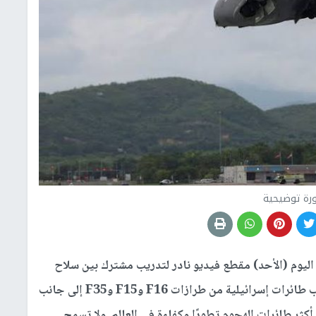
رة توضيحية
اليوم (الأحد) مقطع فيديو نادر لتدريب مشترك بين سلاح
الجو الإسرائيلي وسلاح الجو الأمريكي. يشمل التدريب طائرات إسرائيلية من طرازات F16 وF15 وF35 إلى جانب
لتي تُعتبر حاليًا من أكثر طائرات الهجوم تطورًا وكفاءة في العالم. ولا تسمح