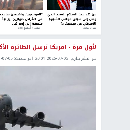
من هو عبد السلام السيد الذي
"المونيتور": واشنطن ساعد
وصل إلى سباق مجلس الشيوخ
في اعتراض صواريخ إيرانية
الأميركي عن ميشيغان؟
متجهة إلى إسرائيل
منذ 3 ساعة
1 شهر، 4 أسابيع ago
لأول مرة - امريكا ترسل الطائرة الأك
تم النشر بتاريخ:
2026-07-05 20:01
اخر تحديث:
7-05 20:18