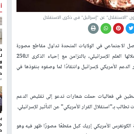
أ
بون "الاستقلال" عن "إسرائيل" في ذكرى الاستقلال
 الاجتماعي في الولايات المتحدة تداول مقاطع مصورة
ط
ل
لناشطين وشخصيات سياسية أمريكية أحرقوا خلالها العلم الإسرائيلي، بالتزامن مع إحياء الذكرى الـ250
و
 الدعم الأمريكي لإسرائيل وانتقادًا لما وصفوه بنفوذها في
ا
ح
من
اشطين في فعاليات حملت شعارات تدعو إلى تقليص الدعم
تطالب بـ"استقلال القرار الأمريكي" عن التأثير الإسرائيلي.
ج
الكونغرس الأمريكي إريك كيل مقطعًا مصورًا ظهر فيه وهو
د