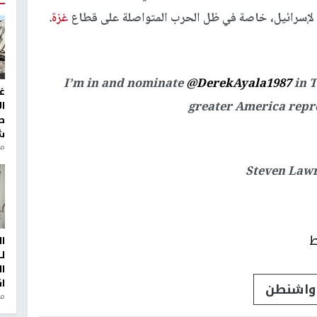
ي لإسرائيل، خاصة في ظل الحرب المتواصلة على قطاع
غزة
.
I’m in and nominate
@DerekAyala1987
in 
غ
ا
greater America repr
ط
ش
منذ 2
ط
ا
ل
ا
ا
واشنطن
من