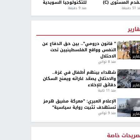
قدم المستوى (C)
للتكنولوجيا السويدية
5 دقيقة
منذ 9 دقيقة
قارير
" قانون درومي".. بين حق الدفاع عن
النفس وواقع الفلسطينيين تحت
الاحتلال
قارير
منذ 8 ثواني
شهداء بينهم أطفال في غزة..
والاحتلال يصعّد غاراته ويمنح السكان
دقائق للإخلاء
قارير
منذ 11 ثانية
الإعلام العبري: "معركة مضيق هرمز
تستهدف تثبيت رواية سياسية"
منذ 9 ثواني
قارير
صريحات خاصة