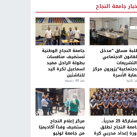
خبار جامعة النجاح
لبة مساق "مدخل
جامعة النجاح الوطنية
لقانون الاجتماعي
تستضيف منافسات
التشريعات
بطولة الراحل مفيد
لاجتماعية"يزورون مركز
اسماعيل لكرة اليد
ماية الأسرة
للناشئين
ذ ثانية
منذ 48 دقيقة
بمشاركة 25 مدرباً..
مركز إعلام النجاح
امعة النجاح تطلق
يستضيف وفدًا أكاديميًا
ورة إعداد مدربي كرة
من جامعة لوليو