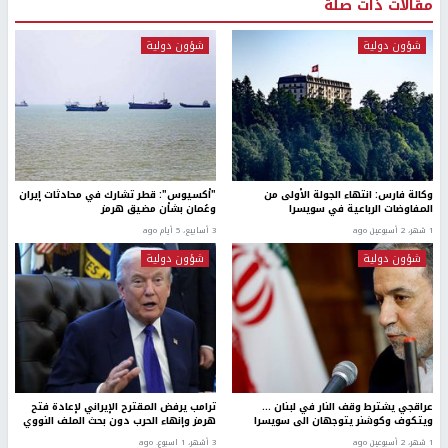
مقالات ذات صلة
شؤون دولية
شؤون دولية
وكالة فارس: انتهاء الجولة الأولى من
"أكسيوس": قطر تشارك في محادثات إيران
المفاوضات الرباعية في سويسرا
وعُمان بشأن مضيق هرمز
1 شهر، 2 أسبوعين ago
3 أسابيع، 5 أيام ago
شؤون دولية
شؤون دولية
عراقجي يشترط وقف النار في لبنان ...
ترامب يرفض المقترح الإيراني لإعادة فتح
ويتكوف وكوشنر يتوجهان الى سويسرا
هرمز وإنهاء الحرب دون بحث الملف النووي
1 شهر، 2 أسبوعين ago
3 أشهر، 1 اسبوع. ago