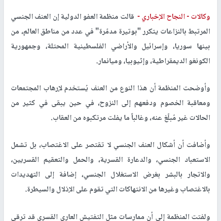
وكالات -
النجاح الإخباري -
قالت منظمة العفو الدولية إن العنف الجنسي
المرتبط بالنزاعات يتكرر "بوتيرة مدمّرة" في عدد من مناطق العالم، من
بينها سوريا، وإسرائيل والأراضي الفلسطينية المحتلة، وجمهورية
الكونغو الديمقراطية، وإثيوبيا، وميانمار.
وأوضحت المنظمة أن هذا النوع من العنف يُستخدم لإرهاب المجتمعات
ومعاقبة الخصوم ودفعهم إلى النزوح، في حين يبقى في كثير من
الحالات غير مُبلّغ عنه، وغالباً ما يفلت مرتكبوه من العقاب.
وأضافت أن أشكال العنف الجنسي لا تقتصر على الاغتصاب، بل تشمل
الاستعباد الجنسي، والدعارة القسرية، والحمل والتعقيم القسريين،
والاتجار بالبشر بغرض الاستغلال الجنسي، إضافة إلى التهديدات
بالاغتصاب وغيرها من الانتهاكات التي تقوم على الإذلال والسيطرة.
ولفتت المنظمة إلى أن ممارسات مثل التفتيش العاري القسري قد ترقى