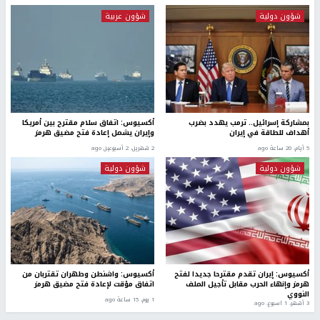
شؤون دولية
شؤون عربية
بمشاركة إسرائيل.. ترمب يهدد بضرب
أكسيوس: اتفاق سلام مقترح بين أمريكا
أهداف للطاقة في إيران
وإيران يشمل إعادة فتح مضيق هرمز
5 أيام، 20 ساعة ago
2 شهرين، 2 أسبوعين ago
شؤون دولية
شؤون دولية
أكسيوس: إيران تقدم مقترحا جديدا لفتح
أكسيوس: واشنطن وطهران تقتربان من
هرمز وإنهاء الحرب مقابل تأجيل الملف
اتفاق مؤقت لإعادة فتح مضيق هرمز
النووي
1 يوم، 15 ساعة ago
3 أشهر، 1 اسبوع. ago