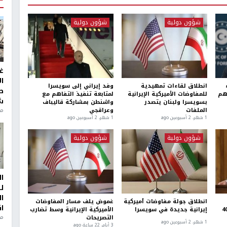
شؤون دولية
شؤون دولية
غ
ا
انطلاق لقاءات تمهيدية
وفد إيراني إلى سويسرا
ط
هم
للمفاوضات الأميركية الإيرانية
لمتابعة تنفيذ التفاهم مع
ش
بسويسرا ولبنان يتصدر
واشنطن بمشاركة قاليباف
الملفات
وعراقجي
منذ 2
1 شهر، 2 أسبوعين ago
1 شهر، 2 أسبوعين ago
شؤون دولية
شؤون دولية
ا
ل
ا
انطلاق جولة مفاوضات أميركية
غموض يلف مسار المفاوضات
ا
في حقوق شعبنا بعد 40
إيرانية جديدة في سويسرا
الأميركية الإيرانية وسط تضارب
من
التصريحات
1 شهر، 2 أسبوعين ago
3 أيام، 22 ساعة ago