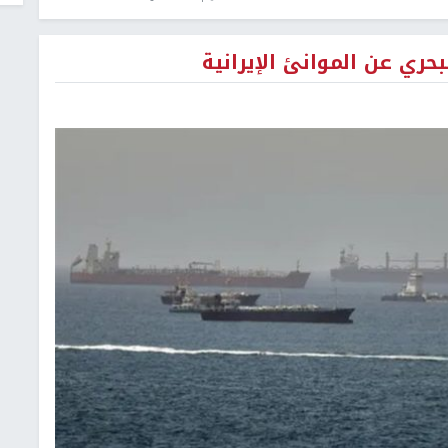
حري عن الموانئ الإيرانية