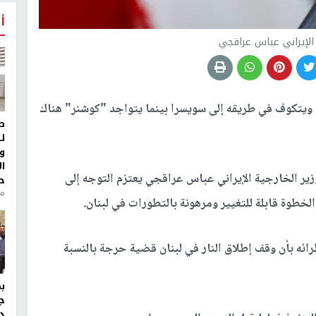
أ
 الإيراني عباس عراقجي
ويتكوف في طريقه إلى سويسرا بينما يتواجد "كوشنر" هناك
ط
ل
و
ا
ر الخارجية الإيراني عباس عراقجي يعتزم التوجه إلى
ح
من
لخطوة قابلة للتغيير ومرهونة بالتطورات في لبنان.
ئه بأن وقف إطلاق النار في لبنان قضية حرجة بالنسبة
ج
د