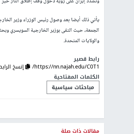
وتشدد إيران على رؤية دخول وقف إطلاق النار حيز ال
يأتي ذلك أيضا بعد وصول رئيس الوزراء وزير الخار
الجمعة، حيث التقى بوزير الخارجية السويسري وبحثا
والولايات المتحدة.
رابط قصير
https://nn.najah.edu/C0T1/
إنسخ الرابط
الكلمات المفتاحية
مباحثات سياسية
مقالات ذات صلة