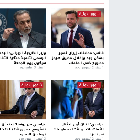
شؤون دولية
فانس: محادثات إيران تسير
وزير الخارجية الإيراني: البدء
بشكل جيد وإغلاق مضيق هرمز
الرسمي لتنفيذ مذكرة التفا
مطروح ضمن الملفات
سيكون يوم الجمعة
1 شهر، 2 أسبوعين ago
1 شهر، 3 أسابيع ago
شؤون دولية
شؤون دولية
عراقجي: لبنان أول اختبار
عراقجي من روسيا: يجب أن
للتفاهمات.. وانتهاء مفاوضات
نستو
سويسرا
يوماً من الصمود
1 شهر، 2 أسبوعين ago
3 أشهر، 1 اسبوع. ago