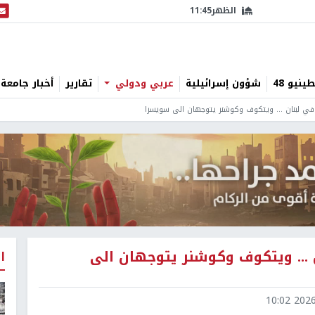
الظهر
11:45
البث
نيو 48
شؤون إسرائيلية
عربي ودولي
تقارير
أخبار جامعة 
في لبنان ... ويتكوف وكوشنر يتوجهان الى سويسرا
... ويتكوف وكوشنر يتوجهان الى
ا
2026-0