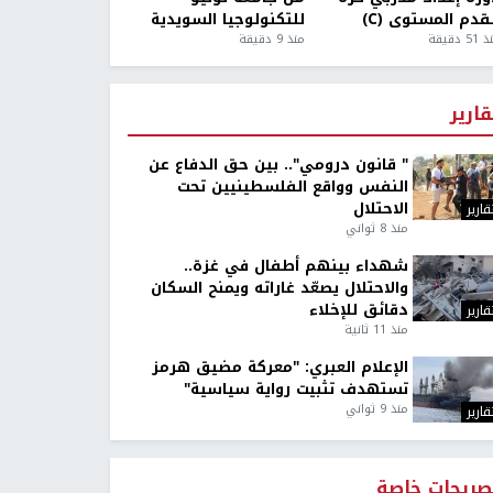
قدم المستوى (C)
للتكنولوجيا السويدية
5 دقيقة
منذ 9 دقيقة
قارير
" قانون درومي".. بين حق الدفاع عن
النفس وواقع الفلسطينيين تحت
الاحتلال
قارير
منذ 8 ثواني
شهداء بينهم أطفال في غزة..
والاحتلال يصعّد غاراته ويمنح السكان
دقائق للإخلاء
قارير
منذ 11 ثانية
الإعلام العبري: "معركة مضيق هرمز
تستهدف تثبيت رواية سياسية"
منذ 9 ثواني
قارير
صريحات خاصة