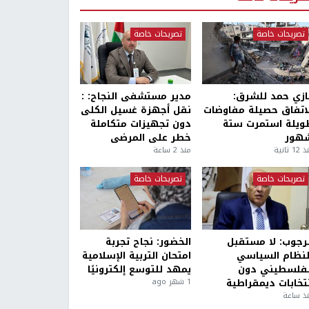
تصريحات خاصة
تصريحات خاصة
ازي حمد للشرق:
مدير مستشفى النجاح: :
لاتفاق حصيلة مفاوضات
نقل أجهزة غسيل الكلى
ويلة استمرت ستة
دون تجهيزات متكاملة
هور
خطر على المرضى
1 ثانية
منذ 2 ساعة
تصريحات خاصة
تصريحات خاصة
لرجوب: لا مستقبل
الخضور: نجاح تجربة
لنظام السياسي
امتحان التربية الإسلامية
لفلسطيني دون
يمهد للتوسع إلكترونيًا
نتخابات ديمقراطية
1 شهر ago
ذ ساعة