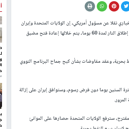
أ
ري نقلا عن مسؤول أمريكي، إن الولايات المتحدة وإيران
على ‌وشك التوقيع على اتفاق ينص على تمديد وقف إطلاق النار لمدة 60 يوما، يتم خلالها إعادة فتح مضيق
ط
ل
و
فط بحرية، وعقد مفاوضات بشأن كبح جماح البرنامج النووي
ا
ح
من
ة الستين يوما دون فرض رسوم، وستوافق إيران على إزالة
المرور.
لمقترح، سترفع الولايات المتحدة حصارها على الموانئ
ج
د
 لإيران ببيع النفط بحرية.