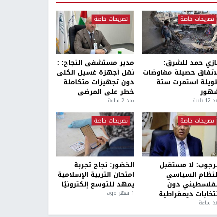
تصريحات خاصة
تصريحات خاصة
ازي حمد للشرق:
مدير مستشفى النجاح: :
لاتفاق حصيلة مفاوضات
نقل أجهزة غسيل الكلى
ويلة استمرت ستة
دون تجهيزات متكاملة
هور
خطر على المرضى
1 ثانية
منذ 2 ساعة
تصريحات خاصة
تصريحات خاصة
لرجوب: لا مستقبل
الخضور: نجاح تجربة
لنظام السياسي
امتحان التربية الإسلامية
لفلسطيني دون
يمهد للتوسع إلكترونيًا
نتخابات ديمقراطية
1 شهر ago
ذ ساعة