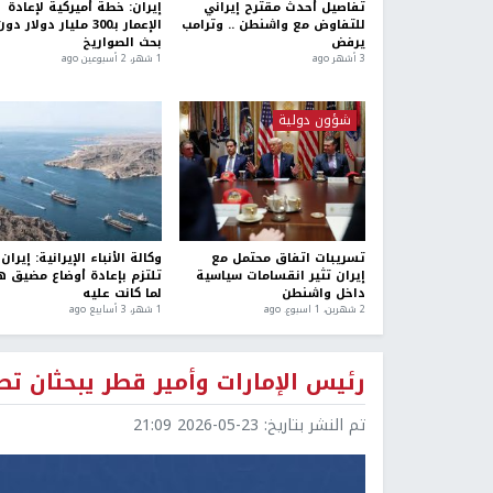
تفاصيل أحدث مقترح إيراني
إيران: خطة أميركية لإعادة
للتفاوض مع واشنطن .. وترامب
الإعمار بـ300 مليار دولار دو
يرفض
بحث الصواريخ
3 أشهر ago
1 شهر، 2 أسبوعين ago
شؤون دولية
تسريبات اتفاق محتمل مع
وكالة الأنباء الإيرانية: إيران
إيران تثير انقسامات سياسية
تلتزم بإعادة أوضاع مضيق ه
داخل واشنطن
لما كانت عليه
2 شهرين، 1 اسبوع. ago
1 شهر، 3 أسابيع ago
رئيس الإمارات وأمير قطر يبحثان تطو
تم النشر بتاريخ:
2026-05-23 21:09