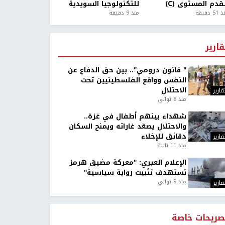
قدم المستوى (C)
للتكنولوجيا السويدية
5 دقيقة
منذ 9 دقيقة
قارير
" قانون درومي".. بين حق الدفاع عن
النفس وواقع الفلسطينيين تحت
الاحتلال
قارير
منذ 8 ثواني
شهداء بينهم أطفال في غزة..
والاحتلال يصعّد غاراته ويمنح السكان
دقائق للإخلاء
قارير
منذ 11 ثانية
الإعلام العبري: "معركة مضيق هرمز
تستهدف تثبيت رواية سياسية"
منذ 9 ثواني
قارير
صريحات خاصة