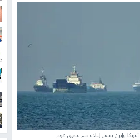
مريكا وإيران يشمل إعادة فتح مضيق هرمز