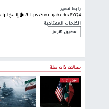
رابط قصير
https://nn.najah.edu/BYQ4/
إنسخ الراب
الكلمات المفتاحية
مضيق هرمز
مقالات ذات صلة
شؤون دولية