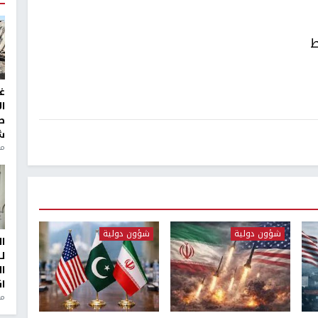
ط
غ
ا
ط
ش
منذ 2
شؤون دولية
شؤون دولية
ا
ل
ا
ا
من