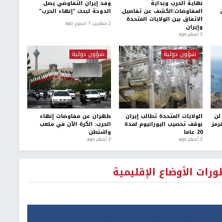
نهاية الحرب وبداية
وفد إيران التفاوضي يصل
ن
المفاوضات:الكشف عن تفاصيل
الدوحة لبحث "إنهاء الحرب"
الاتفاق بين الولايات المتحدة
2 شهرين، 1 اسبوع. ago
وإيران
3 أشهر ago
شؤون دولية
شؤون دولية
 لن
الولايات المتحدة تطالب إيران
طهران عن مفاوضات إنهاء
رمز
بوقف تخصيب اليورانيوم لمدة
الحرب: الكرة الآن في ملعب
20 عاما
واشنطن
3 أشهر ago
3 أشهر ago
رات الأوضاع الإقليمية