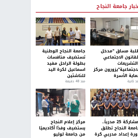
خبار جامعة النجاح
لبة مساق "مدخل
جامعة النجاح الوطنية
لقانون الاجتماعي
تستضيف منافسات
التشريعات
بطولة الراحل مفيد
لاجتماعية"يزورون مركز
اسماعيل لكرة اليد
ماية الأسرة
للناشئين
ذ ثانية
منذ 48 دقيقة
بمشاركة 25 مدرباً..
مركز إعلام النجاح
امعة النجاح تطلق
يستضيف وفدًا أكاديميًا
ورة إعداد مدربي كرة
من جامعة لوليو