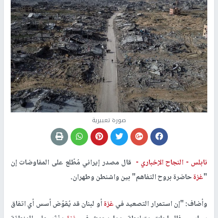
صورة تعبيرية
نابلس -
النجاح الإخباري -
قال مصدر إيراني مُطّلع على المفاوضات إن
"
غزة
حاضرة بروح التفاهم" بين واشنطن وطهران.
وأضاف: "إن استمرار التصعيد في
غزة
أو لبنان قد يُقوّض أسس أي اتفاق