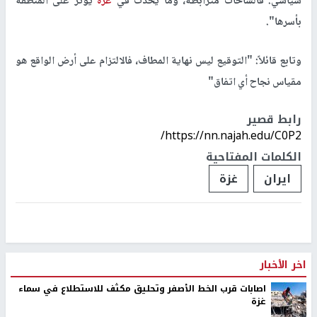
سياسي. فالساحات مترابطة، وما يحدث في
غزة
يؤثر على المنطقة
بأسرها".
وتابع قائلاً: "التوقيع ليس نهاية المطاف، فالالتزام على أرض الواقع هو
مقياس نجاح أي اتفاق"
رابط قصير
https://nn.najah.edu/C0P2/
الكلمات المفتاحية
ايران
غزة
اخر الأخبار
اصابات قرب الخط الأصفر وتحليق مكثف للاستطلاع في سماء
غزة