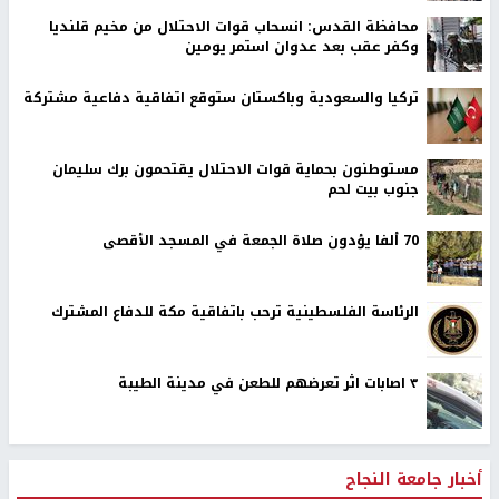
محافظة القدس: انسحاب قوات الاحتلال من مخيم قلنديا
وكفر عقب بعد عدوان استمر يومين
تركيا والسعودية وباكستان ستوقع اتفاقية دفاعية مشتركة
مستوطنون بحماية قوات الاحتلال يقتحمون برك سليمان
جنوب بيت لحم
70 ألفا يؤدون صلاة الجمعة في المسجد الأقصى
الرئاسة الفلسطينية ترحب باتفاقية مكة للدفاع المشترك
٣ اصابات اثر تعرضهم للطعن في مدينة الطيبة
أخبار جامعة النجاح