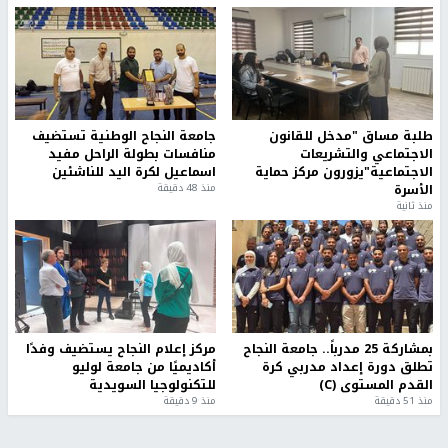
طلبة مساق "مدخل للقانون
جامعة النجاح الوطنية تستضيف
الاجتماعي والتشريعات
منافسات بطولة الراحل مفيد
الاجتماعية"يزورون مركز حماية
اسماعيل لكرة اليد للناشئين
الأسرة
منذ 48 دقيقة
منذ ثانية
بمشاركة 25 مدرباً.. جامعة النجاح
مركز إعلام النجاح يستضيف وفدًا
تطلق دورة إعداد مدربي كرة
أكاديميًا من جامعة لوليو
القدم المستوى (C)
للتكنولوجيا السويدية
منذ 51 دقيقة
منذ 9 دقيقة
تقارير