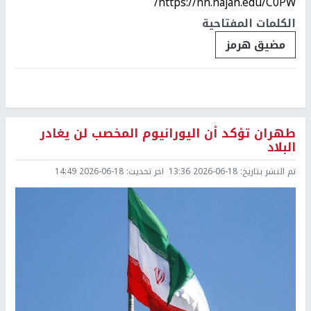
https://nn.najah.edu/C0PW/
الكلمات المفتاحية
مضيق هرمز
طهران تؤكد أن اليورانيوم المخصب لن يغادر
البلاد
تم النشر بتاريخ:
2026-06-18 13:36
اخر تحديث:
2026-06-18 14:49