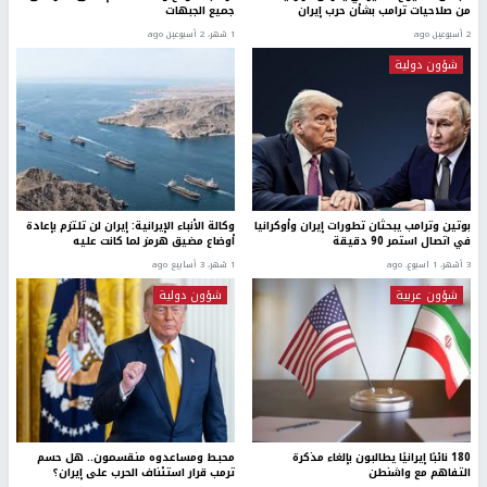
من صلاحيات ترامب بشأن حرب إيران
جميع الجبهات
2 أسبوعين ago
1 شهر، 2 أسبوعين ago
شؤون دولية
بوتين وترامب يبحثان تطورات إيران وأوكرانيا
وكالة الأنباء الإيرانية: إيران لن تلتزم بإعادة
في اتصال استمر 90 دقيقة
أوضاع مضيق هرمز لما كانت عليه
3 أشهر، 1 اسبوع. ago
1 شهر، 3 أسابيع ago
شؤون عربية
شؤون دولية
180 نائبًا إيرانيًا يطالبون بإلغاء مذكرة
محبط ومساعدوه منقسمون.. هل حسم
التفاهم مع واشنطن
ترمب قرار استئناف الحرب على إيران؟