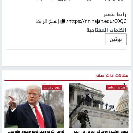
رابط قصير
https://nn.najah.edu/C0QC/
إنسخ الرابط
الكلمات المفتاحية
بوتين
مقالات ذات صلة
شؤون دولية
شؤون دولية
مجلس الشيوخ الأميركي يعرقل قرارا يحد
ترامب: نتوقع وقفاً كاملاً لإطلاق النار على