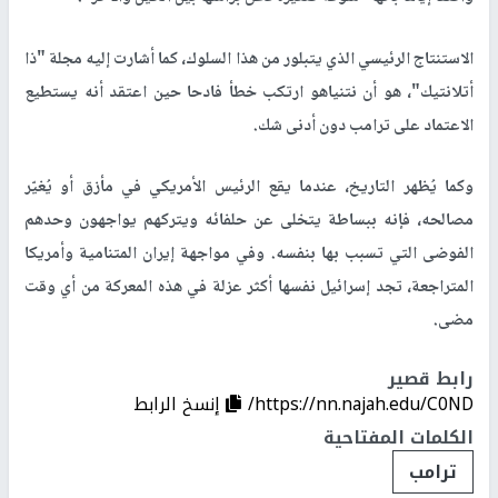
الاستنتاج الرئيسي الذي يتبلور من هذا السلوك، كما أشارت إليه مجلة "ذا
أتلانتيك"، هو أن نتنياهو ارتكب خطأ فادحا حين اعتقد أنه يستطيع
الاعتماد على ترامب دون أدنى شك.
وكما يُظهر التاريخ، عندما يقع الرئيس الأمريكي في مأزق أو يُغيّر
مصالحه، فإنه ببساطة يتخلى عن حلفائه ويتركهم يواجهون وحدهم
الفوضى التي تسبب بها بنفسه. وفي مواجهة إيران المتنامية وأمريكا
المتراجعة، تجد إسرائيل نفسها أكثر عزلة في هذه المعركة من أي وقت
مضى.
رابط قصير
https://nn.najah.edu/C0ND/
إنسخ الرابط
الكلمات المفتاحية
ترامب