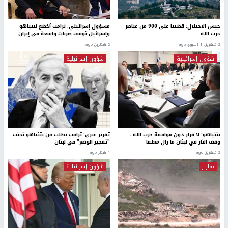
جيش الاحتلال: قضينا على 900 من عناصر
مسؤول إسرائيلي: ترامب أخضع نتنياهو
حزب الله
وإسرائيل توقف ضربات واسعة في إيران
2 شهرين، 1 اسبوع. ago
2 شهرين ago
شؤون إسرائيلية
شؤون إسرائيلية
نتنياهو: لا قرار دون موافقة حزب الله..
تقرير عبري: ترامب يطلب من نتنياهو تجنب
وقف النار في لبنان ما زال معلقا
"تفجير الوضع" في لبنان
2 شهرين ago
1 شهر ago
تقارير
شؤون إسرائيلية