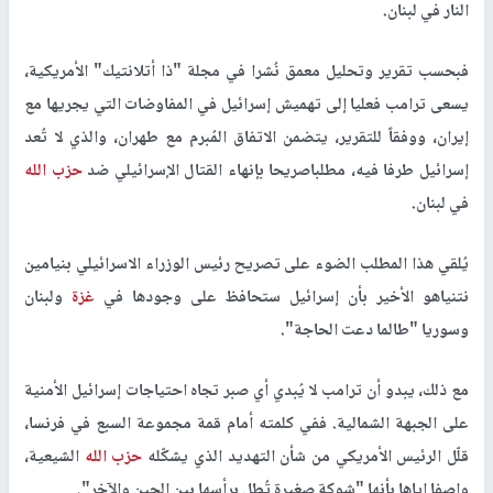
النار في لبنان.
فبحسب تقرير وتحليل معمق نُشرا في مجلة "ذا أتلانتيك" الأمريكية،
يسعى ترامب فعليا إلى تهميش إسرائيل في المفاوضات التي يجريها مع
إيران، ووفقاً للتقرير، يتضمن الاتفاق المُبرم مع طهران، والذي لا تُعد
إسرائيل طرفا فيه، مطلباصريحا بإنهاء القتال الإسرائيلي ضد
حزب الله
في لبنان.
يُلقي هذا المطلب الضوء على تصريح رئيس الوزراء الاسرائيلي بنيامين
نتنياهو الأخير بأن إسرائيل ستحافظ على وجودها في
غزة
ولبنان
وسوريا "طالما دعت الحاجة".
مع ذلك، يبدو أن ترامب لا يُبدي أي صبر تجاه احتياجات إسرائيل الأمنية
على الجبهة الشمالية. ففي كلمته أمام قمة مجموعة السبع في فرنسا،
قلّل الرئيس الأمريكي من شأن التهديد الذي يشكّله
حزب الله
الشيعية،
واصفا إياها بأنها "شوكة صغيرة تُطل برأسها بين الحين والآخر".