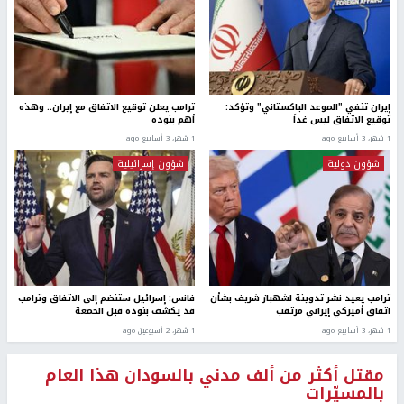
إيران تنفي "الموعد الباكستاني" وتؤكد:
ترامب يعلن توقيع الاتفاق مع إيران.. وهذه
توقيع الاتفاق ليس غداً
أهم بنوده
1 شهر، 3 أسابيع ago
1 شهر، 3 أسابيع ago
شؤون دولية
شؤون إسرائيلية
ترامب يعيد نشر تدوينة لشهباز شريف بشأن
فانس: إسرائيل ستنضم إلى الاتفاق وترامب
اتفاق أميركي إيراني مرتقب
قد يكشف بنوده قبل الحمعة
1 شهر، 3 أسابيع ago
1 شهر، 2 أسبوعين ago
مقتل أكثر من ألف مدني بالسودان هذا العام
بالمسيّرات