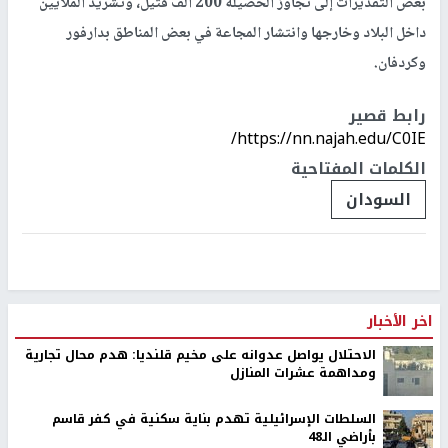
بعض التقديرات إلى تجاوز الحصيلة 200 ألف قتيل، وتشريد الملايين
داخل البلاد وخارجها وانتشار المجاعة في بعض المناطق بدارفور
وكردفان.
رابط قصير
https://nn.najah.edu/C0IE/
الكلمات المفتاحية
السودان
اخر الأخبار
الاحتلال يواصل عدوانه على مخيم قلنديا: هدم محال تجارية
ومداهمة عشرات المنازل
السلطات الإسرائيلية تهدم بناية سكنية في كفر قاسم
بأراضي الـ48