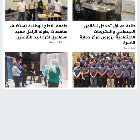
طلبة مساق "مدخل للقانون
جامعة النجاح الوطنية تستضيف
الاجتماعي والتشريعات
منافسات بطولة الراحل مفيد
الاجتماعية"يزورون مركز حماية
اسماعيل لكرة اليد للناشئين
الأسرة
منذ 48 دقيقة
منذ ثانية
بمشاركة 25 مدرباً.. جامعة النجاح
مركز إعلام النجاح يستضيف وفدًا
تطلق دورة إعداد مدربي كرة
أكاديميًا من جامعة لوليو
القدم المستوى (C)
للتكنولوجيا السويدية
منذ 51 دقيقة
منذ 9 دقيقة
تقارير
" قانون درومي".. بين حق الدفاع عن النفس وواقع
الفلسطينيين تحت الاحتلال