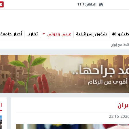
الظهر
11:45
البث
نيو 48
شؤون إسرائيلية
عربي ودولي
تقارير
أخبار جامعة 
ئعة مع إيران
ران
ا
2026-0