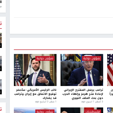
ال
منذ 1
ت
ت
شؤون دولية
شؤون دولية
ت
ن
ترامب يرفض المقترح الإيراني
نائب الرئيس الأمريكي: سأحضر
ت
اً
لإعادة فتح هرمز وإنهاء الحرب
توقيع الاتفاق مع إيران وترامب
دون بحث الملف النووي
قد يشارك
3 أشهر، 1 اسبوع. ago
1 شهر، 3 أسابيع ago
ت
فلسطينيات
شؤون دولية