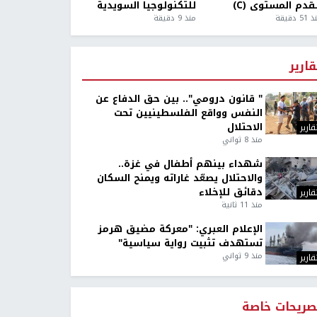
قدم المستوى (C)
للتكنولوجيا السويدية
5 دقيقة
منذ 9 دقيقة
قارير
" قانون درومي".. بين حق الدفاع عن
النفس وواقع الفلسطينيين تحت
الاحتلال
قارير
منذ 8 ثواني
شهداء بينهم أطفال في غزة..
والاحتلال يصعّد غاراته ويمنح السكان
دقائق للإخلاء
قارير
منذ 11 ثانية
الإعلام العبري: "معركة مضيق هرمز
تستهدف تثبيت رواية سياسية"
منذ 9 ثواني
قارير
صريحات خاصة