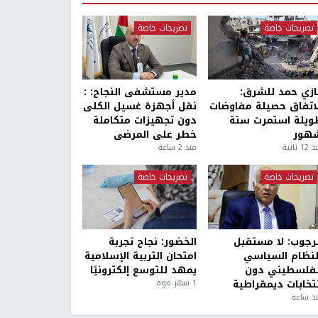
تصريحات خاصة
تصريحات خاصة
ازي حمد للشرق:
مدير مستشفى النجاح: :
لاتفاق حصيلة مفاوضات
نقل أجهزة غسيل الكلى
ويلة استمرت ستة
دون تجهيزات متكاملة
هور
خطر على المرضى
1 ثانية
منذ 2 ساعة
تصريحات خاصة
تصريحات خاصة
لرجوب: لا مستقبل
الخضور: نجاح تجربة
لنظام السياسي
امتحان التربية الإسلامية
لفلسطيني دون
يمهد للتوسع إلكترونيًا
نتخابات ديمقراطية
1 شهر ago
ذ ساعة