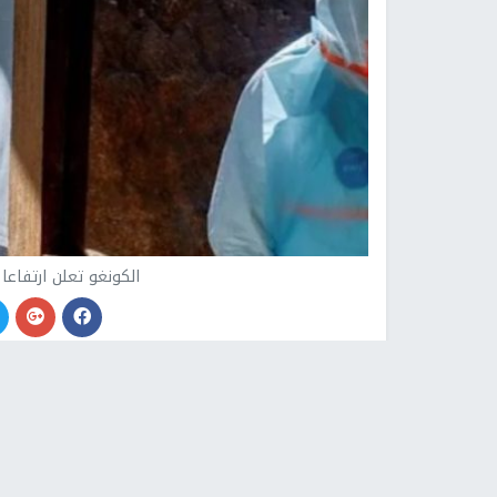
الكونغو تعلن ارتفاعا
وكالات -
النجاح الإخباري -
أعلنت جمهورية الكونغو 
بفيروس "إيبولا" في البلاد ارتفع إلى 676، توفي منها ⁠136 شخصا.
وقال وزير ⁠الصحة ‌في منشور ⁠على منصة "إكس"، إن ⁠ه