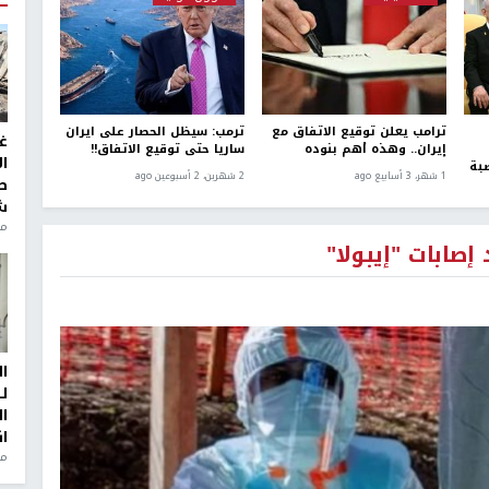
ترامب يعلن توقيع الاتفاق مع
ترمب: سيظل الحصار على ايران
غ
إيران.. وهذه أهم بنوده
ساريا حتى توقيع الاتفاق!!
ا
صبة
1 شهر، 3 أسابيع ago
2 شهرين، 2 أسبوعين ago
ط
ش
منذ 2
إصابات "إيبولا"
ا
ل
ا
ا
من