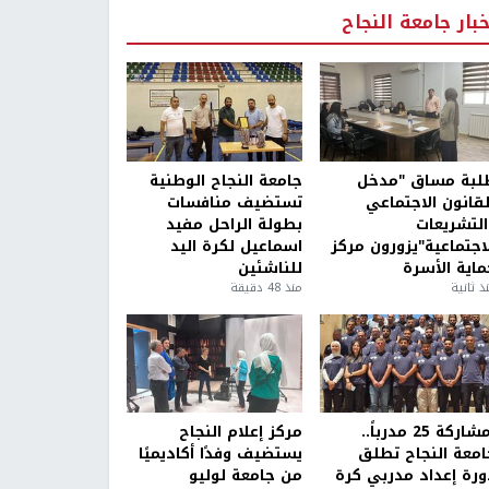
خبار جامعة النجاح
لبة مساق "مدخل
جامعة النجاح الوطنية
لقانون الاجتماعي
تستضيف منافسات
التشريعات
بطولة الراحل مفيد
لاجتماعية"يزورون مركز
اسماعيل لكرة اليد
ماية الأسرة
للناشئين
ذ ثانية
منذ 48 دقيقة
بمشاركة 25 مدرباً..
مركز إعلام النجاح
امعة النجاح تطلق
يستضيف وفدًا أكاديميًا
ورة إعداد مدربي كرة
من جامعة لوليو