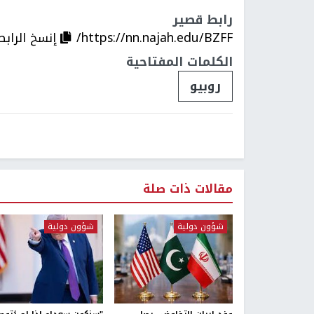
رابط قصير
https://nn.najah.edu/BZFF/
إنسخ الرابط
الكلمات المفتاحية
روبيو
مقالات ذات صلة
شؤون دولية
شؤون دولية