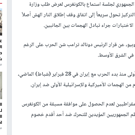
لجمهوري لجلسة استماع بالكونغرس لعرض طلب وزارة
لتركيز تحول سريعاً إلى اتفاق وقف إطلاق النار الهش أصلاً
لاختبارات جراء تبادل الهجمات بين الجانبين.
غ
وبيو، عن قرار الرئيس دونالد ترامب شن الحرب على الرغم
ا
ط
 في الشرق الأوسط.
ش
منذ 2
وأدلى روبيو بشهادته العلنية أمام الكونغرس للمرة الأولى منذ بدء الحرب مع إيران في 28 فبراير (شباط) الماضي،
من الهجمات الأميركية والإسرائيلية الأولى ضد إيران.
يمقراطيين لعدم الحصول على موافقة مسبقة من الكونغرس
ا
ل
م الجمهوريين المؤيدين للتحرك ضد أحد أقدم خصوم
ا
ا
من