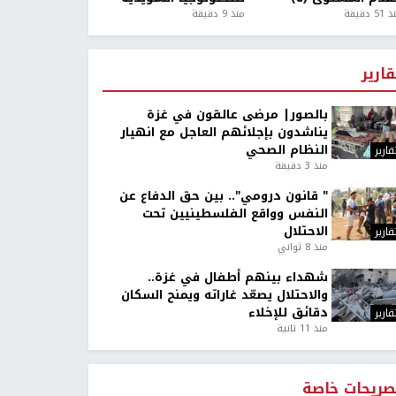
5 دقيقة
منذ 9 دقيقة
قارير
بالصور| مرضى عالقون في غزة
يناشدون بإجلائهم العاجل مع انهيار
النظام الصحي
قارير
منذ 3 دقيقة
" قانون درومي".. بين حق الدفاع عن
النفس وواقع الفلسطينيين تحت
الاحتلال
قارير
منذ 8 ثواني
شهداء بينهم أطفال في غزة..
والاحتلال يصعّد غاراته ويمنح السكان
دقائق للإخلاء
قارير
منذ 11 ثانية
صريحات خاصة