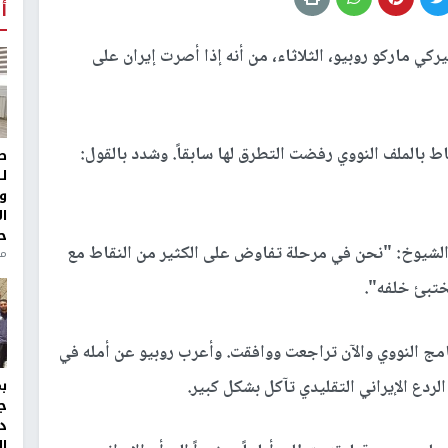
أ
ركي ماركو روبيو، الثلاثاء، من أنه إذا أصرت إيران على
 بالملف النووي رفضت التطرق لها سابقاً. وشدد بالقول:
ط
ل
و
ا
ح
الشيوخ: "نحن في مرحلة تفاوض على الكثير من النقاط مع
من
ختبئ خلفه".
نامج النووي والآن تراجعت ووافقت. وأعرب روبيو عن أمله في
ردع الإيراني التقليدي تآكل بشكل كبير.
ج
د
ال