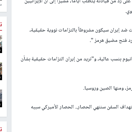
 رد من قيادته يتطلب أياماً، مشيراً إلى أن الإيرانيين
منذ 1
وي.
ت
ت ضد إيران سيكون مشروطاً بالتزامات نووية حقيقية،
رد فتح مضيق هرمز ".
ت
يوم بنسب عالية، و"نريد من إيران التزامات حقيقية بشأن
ت
رمز، ومنها الصين وروسيا.
ت
تهداف السفن سننهي الحصار.. الحصار الأميركي سببه
ت