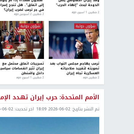
وفد إيران التفاوضي يصل
"سنكون سعداء إذا لم يُتوص
الدوحة لبحث "إنهاء الحرب"
إلى اتفاق".. هل تنجح إسرائ
في جر ترمب لضرب إيران؟
2 شهرين، 1 اسبوع. ago
2 شهرين، 2 أسبوعين ago
شؤون دولية
شؤون دولية
ترمب يهاجم مجلس النواب بعد
تسريبات اتفاق محتمل مع
تصويته لتقييد صلاحياته
إيران تثير انقسامات سياسي
العسكرية تجاه إيران
داخل واشنطن
2 شهرين ago
2 شهرين، 1 اسبوع. ago
الأمم المتحدة: حرب إيران تهدد الإم
تم النشر بتاريخ:
2026-06-02 18:09
اخر تحديث:
6-02 18:10