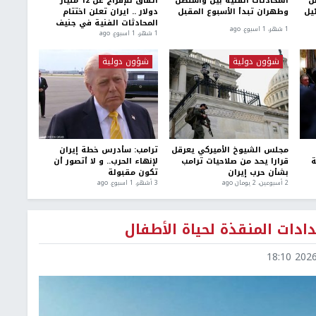
ل
المحادثات الفنية بين واشنطن
اتفاق للإفراج عن 12 مليار
يل
وطهران تبدأ الأسبوع المقبل
دولار .. ايران تعلن اختتام
المحادثات الفنية في جنيف
1 شهر، 1 اسبوع. ago
1 شهر، 1 اسبوع. ago
شؤون دولية
شؤون دولية
مجلس الشيوخ الأميركي يعرقل
ترامب: سأدرس خطة إيران
ة
قرارا يحد من صلاحيات ترامب
لإنهاء الحرب.. و لا أتصور أن
بشأن حرب إيران
تكون مقبولة
2 أسبوعين، 2 يومان ago
3 أشهر، 1 اسبوع. ago
دادات المنقذة لحياة الأطفال
2026-0