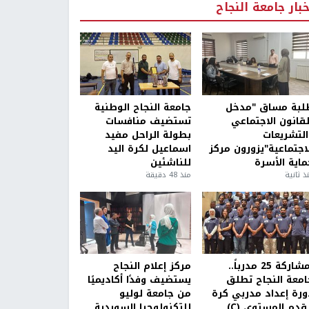
خبار جامعة النجاح
لبة مساق "مدخل
جامعة النجاح الوطنية
لقانون الاجتماعي
تستضيف منافسات
التشريعات
بطولة الراحل مفيد
لاجتماعية"يزورون مركز
اسماعيل لكرة اليد
ماية الأسرة
للناشئين
ذ ثانية
منذ 48 دقيقة
بمشاركة 25 مدرباً..
مركز إعلام النجاح
امعة النجاح تطلق
يستضيف وفدًا أكاديميًا
ورة إعداد مدربي كرة
من جامعة لوليو
قدم المستوى (C)
للتكنولوجيا السويدية