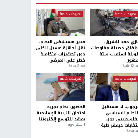
تصريحات خاصة
تصريحات خاصة
ازي حمد للشرق:
مدير مستشفى النجاح: :
لاتفاق حصيلة مفاوضات
نقل أجهزة غسيل الكلى
ويلة استمرت ستة
دون تجهيزات متكاملة
هور
خطر على المرضى
1 ثانية
منذ 2 ساعة
تصريحات خاصة
تصريحات خاصة
لرجوب: لا مستقبل
الخضور: نجاح تجربة
لنظام السياسي
امتحان التربية الإسلامية
لفلسطيني دون
يمهد للتوسع إلكترونيًا
نتخابات ديمقراطية
1 شهر ago
ذ ساعة