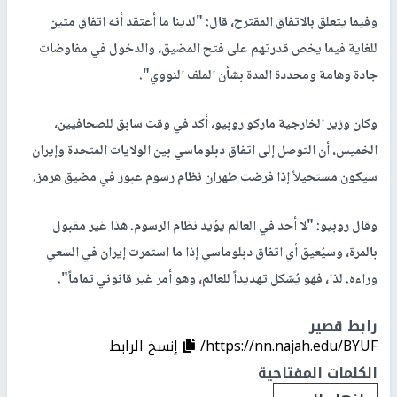
وفيما يتعلق بالاتفاق المقترح، قال: "لدينا ما أعتقد أنه اتفاق متين
للغاية فيما يخص قدرتهم على فتح المضيق، والدخول في مفاوضات
جادة وهامة ومحددة المدة بشأن الملف النووي".
وكان وزير الخارجية ماركو روبيو، أكد في وقت سابق للصحافيين،
⁠الخميس، ‌أن التوصل إلى اتفاق دبلوماسي بين الولايات ​المتحدة وإيران
⁠سيكون مستحيلاً إذا فرضت طهران نظام رسوم ⁠عبور في مضيق هرمز.
وقال روبيو: "لا أحد في العالم يؤيد ​نظام الرسوم. هذا غير مقبول
بالمرة، وسيُعيق أي اتفاق دبلوماسي إذا ⁠ما استمرت إيران في ​السعي
وراءه. ​لذا، فهو يُشكل تهديداً للعالم، وهو ‌أمر غير قانوني تماماً".
رابط قصير
https://nn.najah.edu/BYUF/
إنسخ الرابط
الكلمات المفتاحية