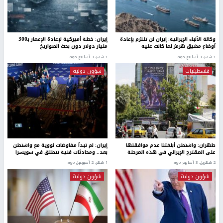
وكالة الأنباء الإيرانية: إيران لن تلتزم بإعادة
إيران: خطة أميركية لإعادة الإعمار بـ300
أوضاع مضيق هرمز لما كانت عليه
مليار دولار دون بحث الصواريخ
1 شهر، 3 أسابيع ago
1 شهر، 3 أسابيع ago
فلسطينيات
شؤون دولية
طهران: واشنطن أبلغتنا عدم موافقتها
إيران: لم تبدأ مفاوضات نووية مع واشنطن
على المقترح الإيراني في هذه المرحلة
بعد.. ومحادثات فنية تنطلق في سويسرا
2 شهرين، 3 أسابيع ago
1 شهر، 2 أسبوعين ago
شؤون دولية
شؤون دولية