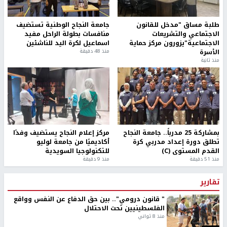
طلبة مساق "مدخل للقانون
جامعة النجاح الوطنية تستضيف
الاجتماعي والتشريعات
منافسات بطولة الراحل مفيد
الاجتماعية"يزورون مركز حماية
اسماعيل لكرة اليد للناشئين
الأسرة
منذ 48 دقيقة
منذ ثانية
بمشاركة 25 مدرباً.. جامعة النجاح
مركز إعلام النجاح يستضيف وفدًا
تطلق دورة إعداد مدربي كرة
أكاديميًا من جامعة لوليو
القدم المستوى (C)
للتكنولوجيا السويدية
منذ 51 دقيقة
منذ 9 دقيقة
تقارير
" قانون درومي".. بين حق الدفاع عن النفس وواقع
الفلسطينيين تحت الاحتلال
منذ 8 ثواني