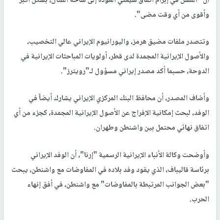
أن "الفشل في إبرام اتفاق سيعني العودة إلى ساحة القتال، بشكل أكبر
وأقوى من أي وقت مضى".
وتتصدر ملفات مضيق هرمز، واليورانيوم الإيراني عالي التخصيب،
والأصول الإيرانية المجمدة لدى قطر، أولويات المباحثات الإيرانية في
الدوحة، حسبما أكد مصدر إيراني مسؤول لـ"رويترز".
وأضاف المصدر، أن محافظ البنك المركزي الإيراني يشارك أيضاً في
الوفد، لبحث إمكانية الإفراج عن الأصول الإيرانية المجمدة، كجزء من أي
اتفاق نهائي محتمل بين واشنطن وطهران.
وأوضحت وكالة الأنباء الإيرانية الرسمية "إرنا"، أن الوفد الإيراني
برئاسة قاليباف، الذي يقود وفد بلاده في المفاوضات مع واشنطن، يبحث
"بعض الجوانب المرتبطة بالمفاوضات" مع واشنطن، في أفق إنهاء
الحرب.