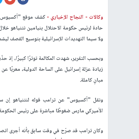
وكالات -
النجاح الإخباري -
كشف موقع "أكسيوس" ال
حادة لرئيس حكومة الاحتلال بنيامين نتنياهو خلال
ولا سيما التهديدات الإسرائيلية بتوسيع القصف ليشم
وبحسب التقرير، شهدت المكالمة توترًا كبيرًا، إذ حذ
زيادة عزلة إسرائيل على الساحة الدولية، معربًا 
مبانٍ كاملة.
ونقل "أكسيوس" عن ترامب قوله لنتنياهو إن سياس
الأميركي مارس ضغوطًا مباشرة على رئيس الحكومة ا
وكان ترامب قد صرّح في وقت سابق بأنه أجرى اتصالًا 