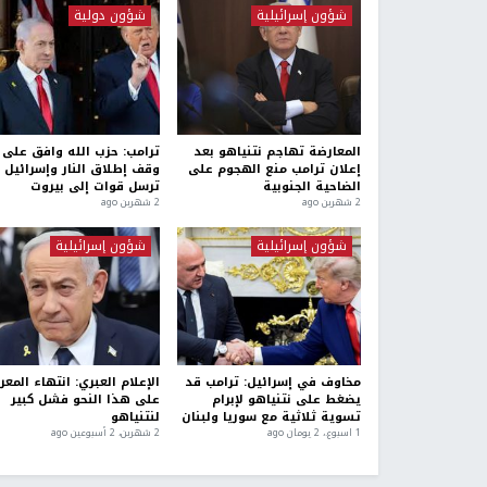
شؤون إسرائيلية
شؤون دولية
المعارضة تهاجم نتنياهو بعد
ترامب: حزب الله وافق على
إعلان ترامب منع الهجوم على
وقف إطلاق النار وإسرائيل 
الضاحية الجنوبية
ترسل قوات إلى بيروت
2 شهرين ago
2 شهرين ago
شؤون إسرائيلية
شؤون إسرائيلية
مخاوف في إسرائيل: ترامب قد
الإعلام العبري: انتهاء المعر
يضغط على نتنياهو لإبرام
على هذا النحو فشل كبير
تسوية ثلاثية مع سوريا ولبنان
لنتنياهو
1 اسبوع.، 2 يومان ago
2 شهرين، 2 أسبوعين ago