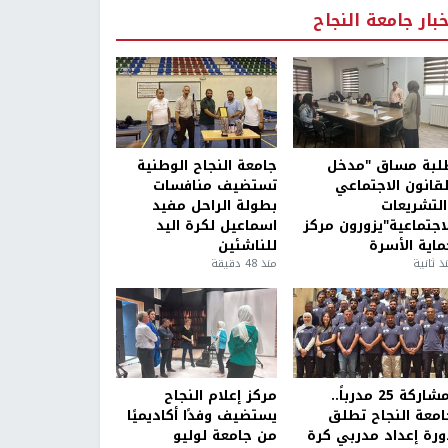
خبار جامعة النجاح
لبة مساق "مدخل
جامعة النجاح الوطنية
لقانون الاجتماعي
تستضيف منافسات
التشريعات
بطولة الراحل مفيد
لاجتماعية"يزورون مركز
اسماعيل لكرة اليد
ماية الأسرة
للناشئين
ذ ثانية
منذ 48 دقيقة
بمشاركة 25 مدرباً..
مركز إعلام النجاح
امعة النجاح تطلق
يستضيف وفدًا أكاديميًا
ورة إعداد مدربي كرة
من جامعة لوليو