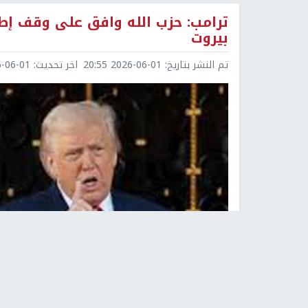
ترامب: حزب الله وافق على وقف إطل
بيروت
تم النشر بتاريخ:
2026-06-01 20:55
اخر تحديث:
6-01 22:25