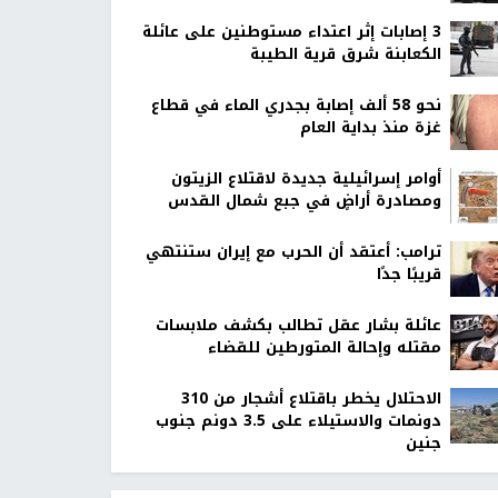
‏3 إصابات إثر اعتداء مستوطنين على عائلة
الكعابنة شرق قرية الطيبة
نحو 58 ألف إصابة بجدري الماء في قطاع
غزة منذ بداية العام
أوامر إسرائيلية جديدة لاقتلاع الزيتون
ومصادرة أراضٍ في جبع شمال القدس
ترامب: أعتقد أن الحرب مع إيران ستنتهي
قريبًا جدًا
عائلة بشار عقل تطالب بكشف ملابسات
مقتله وإحالة المتورطين للقضاء
الاحتلال يخطر باقتلاع أشجار من 310
دونمات والاستيلاء على 3.5 دونم جنوب
جنين