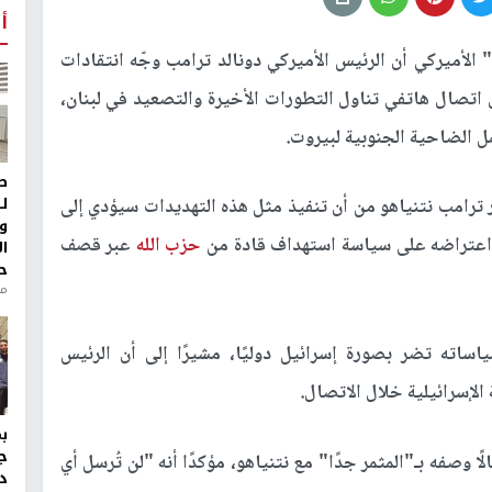
أ
أميركي أن الرئيس الأميركي دونالد ترامب وجّه انتقادات
 اتصال هاتفي تناول التطورات الأخيرة والتصعيد في لبنان،
ل الضاحية الجنوبية لبيروت.
ط
ل
ّر ترامب نتنياهو من أن تنفيذ مثل هذه التهديدات سيؤدي إلى
و
عن اعتراضه على سياسة استهداف قادة من
حزب الله
عبر قصف
ا
ح
من
اته تضر بصورة إسرائيل دوليًا، مشيرًا إلى أن الرئيس
لإسرائيلية خلال الاتصال.
ج
وصفه بـ"المثمر جدًا" مع نتنياهو، مؤكدًا أنه "لن تُرسل أي
د