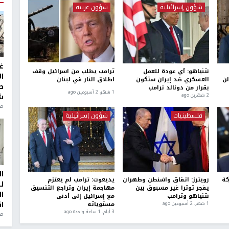
شؤون إسرائيلية
شؤون عربية
غ
نتنياهو: أي عودة للعمل
ترامب يطلب من اسرائيل وقف
ا
لن
العسكري ضد إيران ستكون
اطلاق النار في لبنان
ط
بقرار من دونالد ترامب
1 شهر، 2 أسبوعين ago
ش
2 شهرين ago
منذ 2
فلسطينيات
شؤون إسرائيلية
ا
كة
رويترز: اتفاق واشنطن وطهران
يديعوت: ترامب لم يعتزم
ل
يفجر توترا غير مسبوق بين
مهاجمة إيران وتراجع التنسيق
ا
نتنياهو وترامب
مع إسرائيل إلى أدنى
ا
مستوياته
1 شهر، 2 أسبوعين ago
3 أيام، 1 ساعة واحدة ago
من