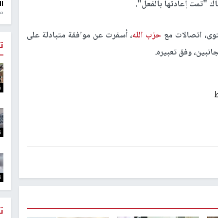
ك "تمت إعادتها بالفعل".
ال
منذ 1
توى، اتصالات مع
حزب الله
، أسفرت عن موافقة متبادلة على
ت
انبين، وفق تعبيره.
ت
ت
ت
ت