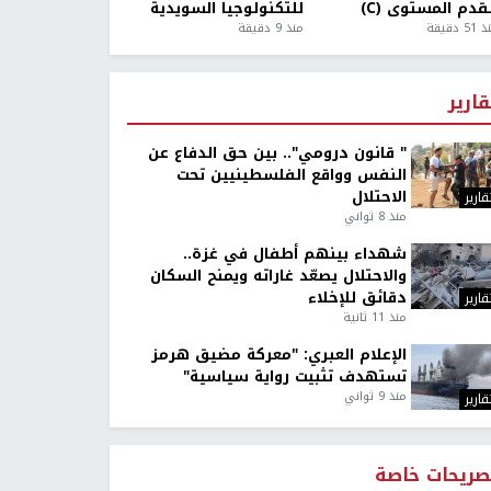
قدم المستوى (C)
للتكنولوجيا السويدية
5 دقيقة
منذ 9 دقيقة
قارير
" قانون درومي".. بين حق الدفاع عن
النفس وواقع الفلسطينيين تحت
الاحتلال
قارير
منذ 8 ثواني
شهداء بينهم أطفال في غزة..
والاحتلال يصعّد غاراته ويمنح السكان
دقائق للإخلاء
قارير
منذ 11 ثانية
الإعلام العبري: "معركة مضيق هرمز
تستهدف تثبيت رواية سياسية"
منذ 9 ثواني
قارير
صريحات خاصة