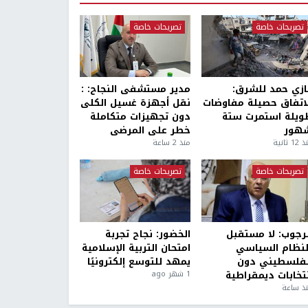
تصريحات خاصة
تصريحات خاصة
ازي حمد للشرق:
مدير مستشفى النجاح: :
لاتفاق حصيلة مفاوضات
نقل أجهزة غسيل الكلى
ويلة استمرت ستة
دون تجهيزات متكاملة
هور
خطر على المرضى
1 ثانية
منذ 2 ساعة
تصريحات خاصة
تصريحات خاصة
لرجوب: لا مستقبل
الخضور: نجاح تجربة
لنظام السياسي
امتحان التربية الإسلامية
لفلسطيني دون
يمهد للتوسع إلكترونيًا
نتخابات ديمقراطية
1 شهر ago
ذ ساعة