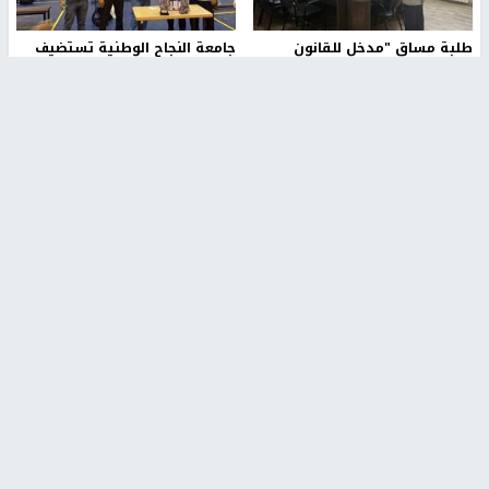
طلبة مساق "مدخل للقانون
جامعة النجاح الوطنية تستضيف
الاجتماعي والتشريعات
منافسات بطولة الراحل مفيد
الاجتماعية"يزورون مركز حماية
اسماعيل لكرة اليد للناشئين
الأسرة
منذ 48 دقيقة
منذ 5 ثواني
بمشاركة 25 مدرباً.. جامعة النجاح
مركز إعلام النجاح يستضيف وفدًا
تطلق دورة إعداد مدربي كرة
أكاديميًا من جامعة لوليو
القدم المستوى (C)
للتكنولوجيا السويدية
منذ 51 دقيقة
منذ 10 دقيقة
تقارير
بالصور| مرضى عالقون في غزة يناشدون بإجلائهم
العاجل مع انهيار النظام الصحي
منذ 3 دقيقة