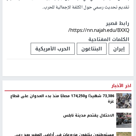
تقديم تحديث رسمي حول الكلفة الإجمالية للحرب.
رابط قصير
https://nn.najah.edu/BXXQ/
الكلمات المفتاحية
إيران
البنتاغون
الحرب الأمريكية
اخر الأخبار
73,386 شهيدًا و174,250 مصابًا منذ بدء العدوان على قطاع
غزة
الاحتلال يقتحم مدينة نابلس
مستوطنون يتلفون مزروعات في أراضي المغير بعد رعي