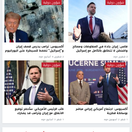
شؤون دولية
شؤون دولية
فانس: إيران جادة في المفاوضات ومصالح
أكسيوس: ترامب يدرس قصف إيران
واشنطن لا تتطابق بالكامل مع إسرائيل
و"إسرائيل" تضغط للسيطرة على اليورانيوم
2 شهرين ago
2 شهرين، 4 أسابيع ago
شؤون دولية
شؤون دولية
أكسيوس: اجتماع أمريكي إيراني مباشر
نائب الرئيس الأمريكي: سأحضر توقيع
بوساطة قطرية
الاتفاق مع إيران وترامب قد يشارك
1 شهر، 2 أسبوعين ago
1 شهر، 3 أسابيع ago