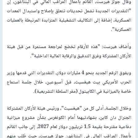
وقال جولز هيرست، القائم بأعمال المراقب المالي في البنتاغون، إن
"التقديرات الجديدة تشمل تحديثات تتعلق بإصلاح واستبدال المعدات
العسكرية، إضافة إلى التكاليف التشغيلية المتزايدة المرتبطة بالعمليات
العسكرية".
وأضاف هيرست: "هذه الأرقام تخضع لمراجعة مستمرة من قبل هيئة
الأركان المشتركة وفرق التدقيق والرقابة المالية الداخلية".
ويفوق الرقم الجديد بنحو 4 مليارات دولار، التقديرات التي قدمها وزير
الحرب الأمريكي بيت هيغسيث، قبل أسبوعين، خلال جلسة استماع
خاصة بالميزانية في الكابيتول (مقر السلطة التشريعية).
وخلال الجلسة، أدلى كل من "هيغسيث"، ورئيس هيئة الأركان المشتركة
الجنرال دان كاين، بشهادتيهما أمام الكونغرس بشأن مشروع ميزانية
دفاعية مقترحة بقيمة 1.5 تريليون دولار لعام 2027، إلى جانب القائم
بأعمال المراقب المالي في البنتاغون جولز هيرست، حيث طُلب منهم