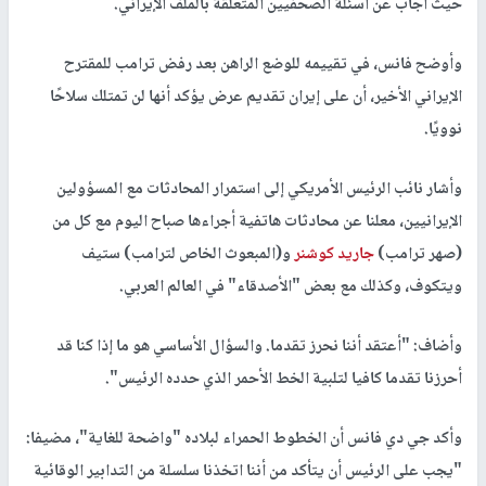
حيث أجاب عن أسئلة الصحفيين المتعلقة بالملف الإيراني.
وأوضح فانس، في تقييمه للوضع الراهن بعد رفض ترامب للمقترح
الإيراني الأخير، أن على إيران تقديم عرض يؤكد أنها لن تمتلك سلاحًا
نوويًا.
وأشار نائب الرئيس الأمريكي إلى استمرار المحادثات مع المسؤولين
الإيرانيين، معلنا عن محادثات هاتفية أجراءها صباح اليوم مع كل من
(صهر ترامب)
جاريد كوشنر
و(المبعوث الخاص لترامب) ستيف
ويتكوف، وكذلك مع بعض "الأصدقاء" في العالم العربي.
وأضاف: "أعتقد أننا نحرز تقدما. والسؤال الأساسي هو ما إذا كنا قد
أحرزنا تقدما كافيا لتلبية الخط الأحمر الذي حدده الرئيس".
وأكد جي دي فانس أن الخطوط الحمراء لبلاده "واضحة للغاية"، مضيفا:
"يجب على الرئيس أن يتأكد من أننا اتخذنا سلسلة من التدابير الوقائية