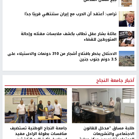
ترامب: أعتقد أن الحرب مع إيران ستنتهي قريبًا جدًا
عائلة بشار عقل تطالب بكشف ملابسات مقتله وإحالة
المتورطين للقضاء
الاحتلال يخطر باقتلاع أشجار من 310 دونمات والاستيلاء على
3.5 دونم جنوب جنين
أخبار جامعة النجاح
طلبة مساق "مدخل للقانون
جامعة النجاح الوطنية تستضيف
الاجتماعي والتشريعات
منافسات بطولة الراحل مفيد