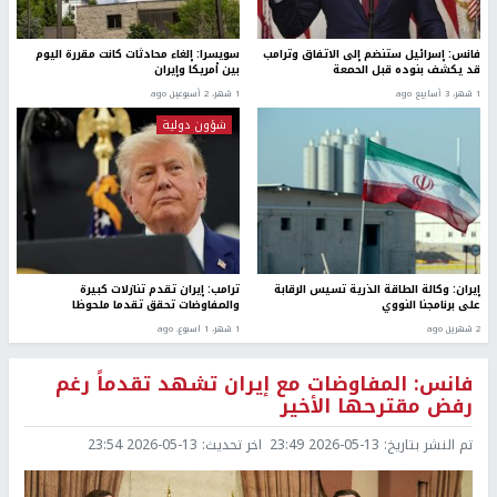
فانس: إسرائيل ستنضم إلى الاتفاق وترامب
سويسرا: إلغاء محادثات كانت مقررة اليوم
قد يكشف بنوده قبل الحمعة
بين أمريكا وإيران
1 شهر، 3 أسابيع ago
1 شهر، 2 أسبوعين ago
شؤون دولية
إيران: وكالة الطاقة الذرية تسيس الرقابة
ترامب: إيران تقدم تنازلات كبيرة
على برنامجنا النووي
والمفاوضات تحقق تقدما ملحوظا
2 شهرين ago
1 شهر، 1 اسبوع. ago
فانس: المفاوضات مع إيران تشهد تقدماً رغم
رفض مقترحها الأخير
تم النشر بتاريخ:
2026-05-13 23:49
اخر تحديث:
2026-05-13 23:54