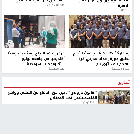
الاجتماعية"يزورون مركز حماية
اسماعيل لكرة اليد للناشئين
الأسرة
منذ 48 دقيقة
منذ ثانية
بمشاركة 25 مدرباً.. جامعة النجاح
مركز إعلام النجاح يستضيف وفدًا
تطلق دورة إعداد مدربي كرة
أكاديميًا من جامعة لوليو
القدم المستوى (C)
للتكنولوجيا السويدية
منذ 51 دقيقة
منذ 9 دقيقة
تقارير
" قانون درومي".. بين حق الدفاع عن النفس وواقع
الفلسطينيين تحت الاحتلال
منذ 8 ثواني
تقارير
شهداء بينهم أطفال في غزة.. والاحتلال يصعّد
غاراته ويمنح السكان دقائق للإخلاء
منذ 11 ثانية