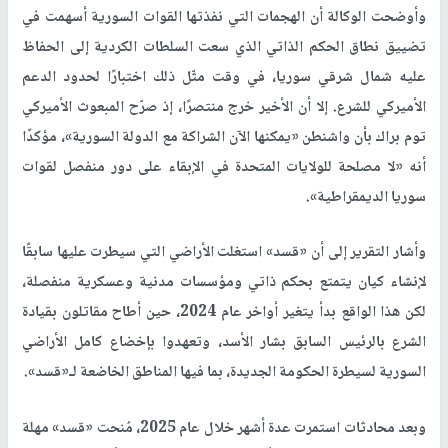
وأوضحت الوكالة أن الهجمات التي نفذتها القوات السورية أسهمت في
تضييق نطاق الحكم الذاتي الذي سعت السلطات الكردية إلى الحفاظ
عليه شمال شرقي سوريا، في وقت مثّل ذلك اختبارًا لحدود الدعم
الأميركي للشرع. إلا أن الأخير خرج منتصرًا، إذ صرّح المبعوث الأميركي
توم براك بأن واشنطن «يمكنها الآن الشراكة مع الدولة السورية»، مؤكدًا
أنه «لا مصلحة للولايات المتحدة في الإبقاء على دور منفصل لقوات
سوريا الديمقراطية».
وأشار التقرير إلى أن «قسد» استغلت الأراضي التي سيطرت عليها سابقًا
لإنشاء كيان يتمتع بحكم ذاتي ومؤسسات مدنية وعسكرية منفصلة،
لكن هذا الواقع بدأ يتغير أواخر عام 2024، حين أطاح مقاتلون بقيادة
الشرع بالرئيس السابق بشار الأسد، وتعهدوا بإخضاع كامل الأراضي
السورية لسيطرة الحكومة الجديدة، بما فيها المناطق الخاضعة لـ«قسد».
وبعد محادثات استمرت عدة أشهر خلال عام 2025، مُنحت «قسد» مهلة