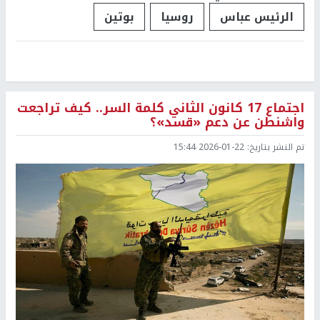
الرئيس عباس
روسيا
بوتين
اجتماع 17 كانون الثاني كلمة السر.. كيف تراجعت
واشنطن عن دعم «قسد»؟
تم النشر بتاريخ:
2026-01-22 15:44