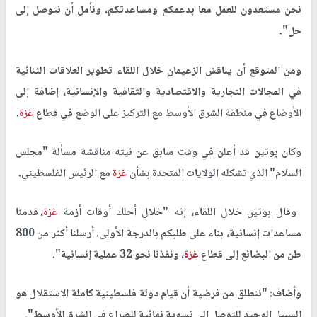
نحن مستعدون للعمل معا بدعمكم ومساعدتكم، ونأمل أن نتوصل إلى
حل".
ومن المتوقع أن يناقش الزعيمان خلال اللقاء تطوير العلاقات الثنائية
في المجالات التجارية والاقتصادية والثقافية والإنسانية، إضافة إلى
الأوضاع في منطقة الشرق الأوسط مع التركيز على الوضع في قطاع
غزة
.
وكان بوتين قد أعلن في وقت سابق عن نيته مناقشة مسألة "مجلس
السلام" الذي تشكله الولايات المتحدة بشأن
غزة
مع الرئيس الفلسطيني.
وقال بوتين خلال اللقاء، إنه "خلال أحلك أوقات أزمة
غزة
، قدمنا
مساعدات إنسانية، بناء على طلبكم بالدرجة الأولى. أرسلنا أكثر من 800
طن من البضائع إلى قطاع
غزة
، ونفذنا نحو 32 عملية إنسانية".
وأضاف: "ننطلق من فرضية أن قيام دولة فلسطينية كاملة الاستقلال هو
السبيل الوحيد للتوصل إلى تسوية نهائية للصراع في الشرق الأوسط".