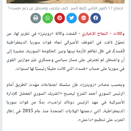
اجتماع 17 كانون الثاني كلمة السر.. كيف تراجعت واشنطن عن دعم «قسد»؟
وكالات -
النجاح الإخباري -
كشفت وكالة «رويترز» في تقرير لها، عن
تحوّل لافت في الموقف الأميركي تجاه قوات سوريا الديمقراطية
(قسد)، في ظل تفاقم الأزمة بينها وبين الحكومة السورية، مشيرة إلى
أن واشنطن لم تعترض على مسار سياسي وعسكري غيّر موازين القوى
في سوريا على حساب «قسد»، التي كانت حليفًا رئيسيًا لها لسنوات.
وبحسب مصادر «رويترز»، فإن سلسلة اجتماعات مهّدت الطريق أمام
الرئيس السوري أحمد الشرع ليصبح «الشريك السوري المفضل للإدارة
الأميركية في عهد الرئيس دونالد ترامب»، بدلًا من قوات سوريا
الديمقراطية، التي دعمتها الولايات المتحدة منذ عام 2015 في إطار
الحرب على تنظيم «داعش».