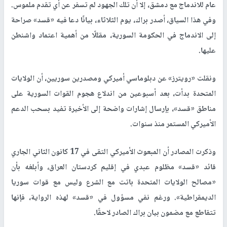
عام للاندماج مع دمشق، إلا أن تلك الجهود لم تسفر عن أي تقدم ملموس.
وفي هذا السياق، أصدر براك، يوم الثلاثاء، بيانًا دعا فيه «قسد» صراحة
إلى الاندماج في الحكومة السورية، مقللًا من أهمية اعتماد واشنطن
عليها.
ونقلت «رويترز» عن دبلوماسي أميركي ومصدرين سوريين، أن الولايات
المتحدة بدأت، بعد أسبوعين من اندلاع هجوم القوات السورية على
مناطق «قسد»، بإرسال إشارات واضحة إلى الأخيرة تفيد بسحب الدعم
الأميركي المستمر منذ سنوات.
وذكرت المصادر أن المبعوث الأميركي التقى في 17 كانون الثاني الجاري
قائد «قسد» مظلوم عبدي في إقليم كردستان العراق، وأبلغه بأن
«مصالح الولايات المتحدة باتت مع الشرع وليس مع قوات سوريا
الديمقراطية». ورغم نفي مسؤول في «قسد» لهذه الرواية، فإنها
تتقاطع مع مضمون بيان براك الصادر لاحقًا.