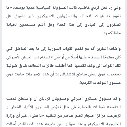
وفي رد فعل كردي غاضب، قالت المسؤولة السياسية هدية يوسف: «ما
تقوم به قوات التحالف والمسؤولون الأميركيون غير مقبول. هل
تفتقرون إلى المبادئ إلى هذا الحد؟ وهل أنتم مستعدون لخيانة
حلفائكم؟».
وأضاف التقرير أنه مع تقدم القوات السورية إلى ما بعد المناطق التي
كان مقترحًا السيطرة عليها أصلًا من أراضي «قسد»، دعا الجيش الأميركي
تلك القوات إلى وقف تقدمها، كما أطلقت طائرات التحالف قنابل ضوئية
تحذيرية فوق بعض مناطق الاشتباك، إلا أن هذه الإجراءات جاءت دون
مستوى التوقعات الكردية.
وأكد مسؤول عسكري أميركي ومسؤولان كرديان أن واشنطن قدمت
لـ«قسد» ضمانات بالحماية في حال تعرّض المدنيون الأكراد للخطر أو
تزعزعت مراكز احتجاز تضم عناصر من تنظيم «داعش». غير أن وزارة
الخارجية الأميركية، وعند سؤالها عن طبيعة هذه الضمانات، أحالت