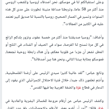
وعلى استقبالكم لنا في موسكو، نحن أصدقاء لروسيا وللشعب الروسي
منذ أكثر من 50 عاما، وتربطنا صداقة متينة تطورت على مدى كل هذه
السنوات وتسير في المسار الصحيح. روسيا بالنسبة لنا صديق كبير نعتمد
عليه في الكثير من المجالات".
وأضاف: "روسيا صديقتنا منذ أكثر من خمسة عقود، ونزور بلدكم الرائع
في كل مرة تسنح لنا الفرصة، سواء في الصيف أو الشتاء، في الثلج أو
المطر، نشعر أن جزءا من قلوبنا معكم، وأن هناك رابطة روحية تجمعنا،
فموسكو بمثابة بيتنا الثاني، ونحن هنا بين أصدقائنا".
وتابع عباس: "لقد عانينا كثيرا سيدي الرئيس على أرضنا الفلسطينية،
وأنتم تعلمون ذلك جيدا، خلال فترة الاحتلال الإسرائيلي الذي يقود إلى
الدمار في قطاع
غزة
والضفة الغربية بما فيها القدس".
وكشف الرئيس عباس عن أرقام مروعة للخسائر البشرية والمادية في
غزة
، قائلا: "أود أن أقدم بعض الأرقام والإحصائيات، بلغ عدد القتلى