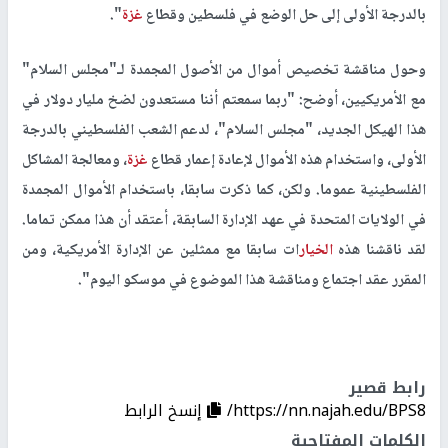
بالدرجة الأولى إلى حل الوضع في فلسطين وقطاع
غزة
".
وحول مناقشة تخصيص أموال من الأصول المجمدة لـ"مجلس السلام"
مع الأمريكيين، أوضح: "ربما سمعتم أننا مستعدون لضخ مليار دولار في
هذا الهيكل الجديد، "مجلس السلام"، لدعم الشعب الفلسطيني بالدرجة
الأولى، واستخدام هذه الأموال لإعادة إعمار قطاع
غزة
، ومعالجة المشاكل
الفلسطينية عموما. ولكن، كما ذكرت سابقا، باستخدام الأموال المجمدة
في الولايات المتحدة في عهد الإدارة السابقة، أعتقد أن هذا ممكن تماما.
لقد ناقشنا هذه
الخيار
ات سابقا مع ممثلين عن الإدارة الأمريكية، ومن
المقرر عقد اجتماع ومناقشة هذا الموضوع في موسكو اليوم".
رابط قصير
https://nn.najah.edu/BPS8/
إنسخ الرابط
الكلمات المفتاحية