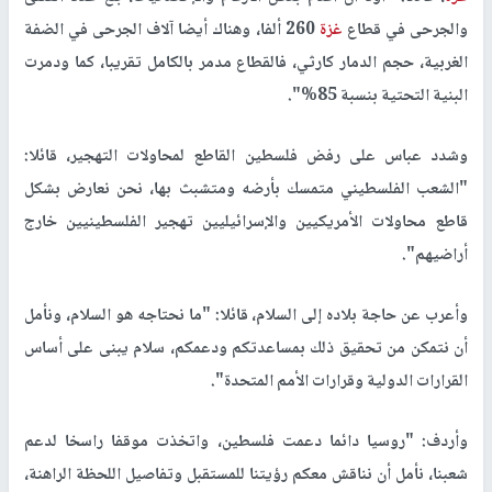
والجرحى في قطاع
غزة
260 ألفا، وهناك أيضا آلاف الجرحى في الضفة
الغربية، حجم الدمار كارثي، فالقطاع مدمر بالكامل تقريبا، كما ودمرت
البنية التحتية بنسبة 85%".
وشدد عباس على رفض فلسطين القاطع لمحاولات التهجير، قائلا:
"الشعب الفلسطيني متمسك بأرضه ومتشبث بها، نحن نعارض بشكل
قاطع محاولات الأمريكيين والإسرائيليين تهجير الفلسطينيين خارج
أراضيهم".
وأعرب عن حاجة بلاده إلى السلام، قائلا: "ما نحتاجه هو السلام، ونأمل
أن نتمكن من تحقيق ذلك بمساعدتكم ودعمكم، سلام يبنى على أساس
القرارات الدولية وقرارات الأمم المتحدة".
وأردف: "روسيا دائما دعمت فلسطين، واتخذت موقفا راسخا لدعم
شعبنا، نأمل أن نناقش معكم رؤيتنا للمستقبل وتفاصيل اللحظة الراهنة،