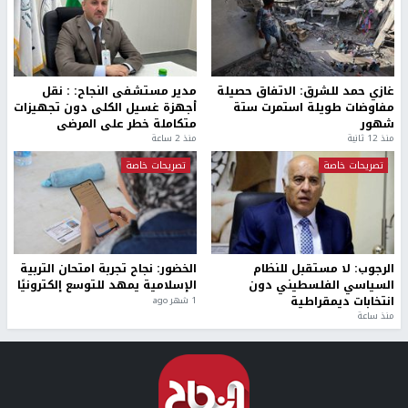
غازي حمد للشرق: الاتفاق حصيلة
مدير مستشفى النجاح: : نقل
مفاوضات طويلة استمرت ستة
أجهزة غسيل الكلى دون تجهيزات
شهور
متكاملة خطر على المرضى
منذ 12 ثانية
منذ 2 ساعة
تصريحات خاصة
تصريحات خاصة
الرجوب: لا مستقبل للنظام
الخضور: نجاح تجربة امتحان التربية
السياسي الفلسطيني دون
الإسلامية يمهد للتوسع إلكترونيًا
انتخابات ديمقراطية
1 شهر ago
منذ ساعة