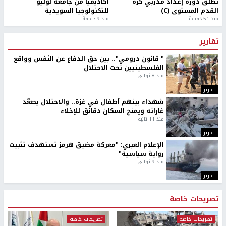
تطلق دورة إعداد مدربي كرة
أكاديميًا من جامعة لوليو
القدم المستوى (C)
للتكنولوجيا السويدية
منذ 51 دقيقة
منذ 9 دقيقة
تقارير
" قانون درومي".. بين حق الدفاع عن النفس وواقع
الفلسطينيين تحت الاحتلال
منذ 8 ثواني
تقارير
شهداء بينهم أطفال في غزة.. والاحتلال يصعّد
غاراته ويمنح السكان دقائق للإخلاء
منذ 11 ثانية
تقارير
الإعلام العبري: "معركة مضيق هرمز تستهدف تثبيت
رواية سياسية"
منذ 9 ثواني
تقارير
تصريحات خاصة
تصريحات خاصة
تصريحات خاصة