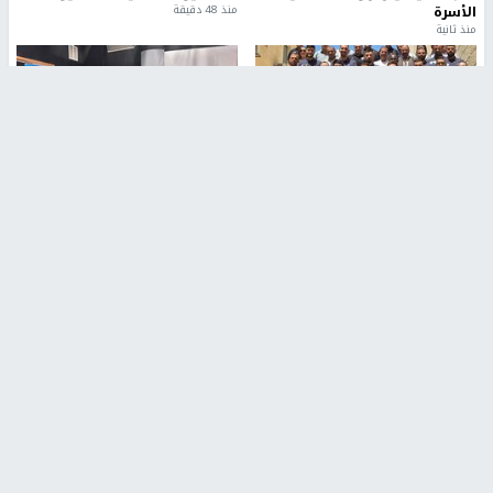
الأسرة
منذ 48 دقيقة
منذ ثانية
بمشاركة 25 مدرباً.. جامعة النجاح
مركز إعلام النجاح يستضيف وفدًا
تطلق دورة إعداد مدربي كرة
أكاديميًا من جامعة لوليو
القدم المستوى (C)
للتكنولوجيا السويدية
منذ 51 دقيقة
منذ 9 دقيقة
تقارير
بالصور| مرضى عالقون في غزة يناشدون بإجلائهم
العاجل مع انهيار النظام الصحي
منذ 3 دقيقة
تقارير
" قانون درومي".. بين حق الدفاع عن النفس وواقع
الفلسطينيين تحت الاحتلال
منذ 8 ثواني
تقارير