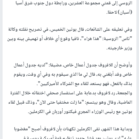
الروسي إلى قمتي مجموعة العشرين، ورابطة دول جنوب شرق آسيا
(آسيان) لاحقا.
وفي تعليقه على الشائعات، قال بوتين الخميس، في تصريح نقلته وكالة
"تاس" الروسية: "هذا هراء"، نافيا وقوع أي خلاف أو تهميش بينه وبين
وزير خارجيته.
وأوضح أن للافروف جدول أعمال خاص، مضيفا: "لديه جدول أعمال
خاص وقد أبلغني به، قال لي ما الذي سيقوم به وفي أي وقت، ويقوم
بذلك بالفعل، فهو يستعد للقاء مع الشركاء الأميركيين".
والجمعة، رد لافروف بدعابة على استفسار صحفي اختفائه خلال الفترة
الماضية، وقال وهو يبتسم: "ما زلت مختفيا حتى الآن"، وذلك قبيل لقاء
بوتين مع رئيس الوزراء المجري فيكتور أوربان في الكرملين.
وبداية هذا الشهر، نفى الكرملين تكهنات بأن لافروف أصبح "مغضوبا
عليه" لدى بوتين بعد فشل جهود تنظيم قمة أميركية روسية في