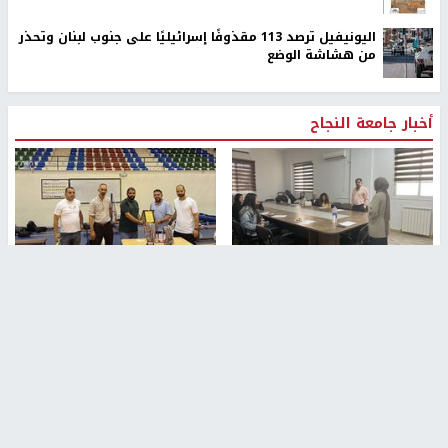
اليونيفيل ترصد 113 مقذوفًا إسرائيليًا على جنوب لبنان وتحذر
من هشاشة الوضع
أخبار جامعة النجاح
طلبة مساق "مدخل للقانون
جامعة النجاح الوطنية تستضيف
الاجتماعي والتشريعات
منافسات بطولة الراحل مفيد
الاجتماعية"يزورون مركز حماية
اسماعيل لكرة اليد للناشئين
الأسرة
منذ 48 دقيقة
منذ 5 ثواني