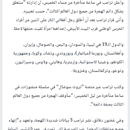
وأعلن ترامب في ساعة متأخرة من مساء الخميس، أن إدارته "ستعلق
بشكل دائم الهجرة من جميع دول العالم الثالث"، حسب تعبيره.
وأتى قرار ترامب بعد أن أطلق رجل أفغاني النار على اثنين من أفراد
الحرس الوطني قرب البيت الأبيض، إحداهما امرأة لقيت حتفها لاحقا.
والدول الـ19 هي ليبيا، والسودان، واليمن، والصومال، وإيران،
وأفغانستان، وبورما (ميانمار)، وبوروندي، وتشاد، وكوبا، وجمهورية
الكونغو، وغينيا الاستوائية، وإريتريا، وهايتي، ولاوس، وسيراليون،
وتوغو، وتركمانستان، وفنزويلا.
وكتب ترامب عبر منصة "تروث سوشال" في سلسلة منشورات، في
ساعة متأخرة من ليل الخميس: "سأوقف الهجرة من جميع دول العالم
الثالث بصفة دائمة".
وفي غضون دقائق، نشر ترامب 3 بيانات شديدة اللهجة، وتعهد بـ"إنهاء
جميع موافقات الدخول غير الشرعية التي تمت في عهد (الرئيس السابق