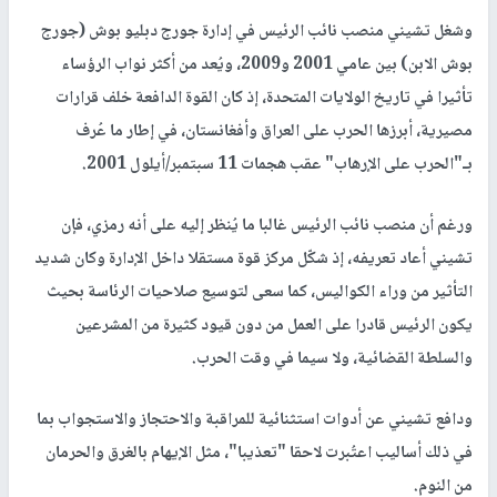
وشغل تشيني منصب نائب الرئيس في إدارة جورج دبليو بوش (جورج
بوش الابن) بين عامي 2001 و2009، ويُعد من أكثر نواب الرؤساء
تأثيرا في تاريخ الولايات المتحدة، إذ كان القوة الدافعة خلف قرارات
مصيرية، أبرزها الحرب على العراق وأفغانستان، في إطار ما عُرف
بـ"الحرب على الإرهاب" عقب هجمات 11 سبتمبر/أيلول 2001.
ورغم أن منصب نائب الرئيس غالبا ما يُنظر إليه على أنه رمزي، فإن
تشيني أعاد تعريفه، إذ شكّل مركز قوة مستقلا داخل الإدارة وكان شديد
التأثير من وراء الكواليس، كما سعى لتوسيع صلاحيات الرئاسة بحيث
يكون الرئيس قادرا على العمل من دون قيود كثيرة من المشرعين
والسلطة القضائية، ولا سيما في وقت الحرب.
ودافع تشيني عن أدوات استثنائية للمراقبة والاحتجاز والاستجواب بما
في ذلك أساليب اعتُبرت لاحقا "تعذيبا"، مثل الإيهام بالغرق والحرمان
من النوم.