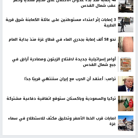
48 إصابة منذ بدء عدوان الاحتلال على مخيم قلنديا وكفر
عقب شمال القدس
‏3 إصابات إثر اعتداء مستوطنين على عائلة الكعابنة شرق قرية
الطيبة
نحو 58 ألف إصابة بجدري الماء في قطاع غزة منذ بداية العام
أوامر إسرائيلية جديدة لاقتلاع الزيتون ومصادرة أراضٍ في
جبع شمال القدس
ترامب: أعتقد أن الحرب مع إيران ستنتهي قريبًا جدًا
تركيا والسعودية وباكستان ستوقع اتفاقية دفاعية مشتركة
اصابات قرب الخط الأصفر وتحليق مكثف للاستطلاع في سماء
غزة