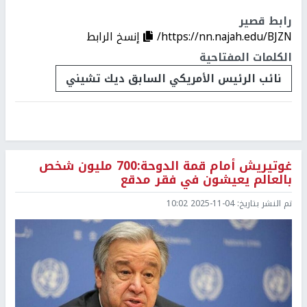
رابط قصير
https://nn.najah.edu/BJZN/
إنسخ الرابط
الكلمات المفتاحية
نائب الرئيس الأمريكي السابق ديك تشيني
غوتيريش أمام قمة الدوحة:700 مليون شخص
بالعالم يعيشون في فقر مدقع
تم النشر بتاريخ:
2025-11-04 10:02