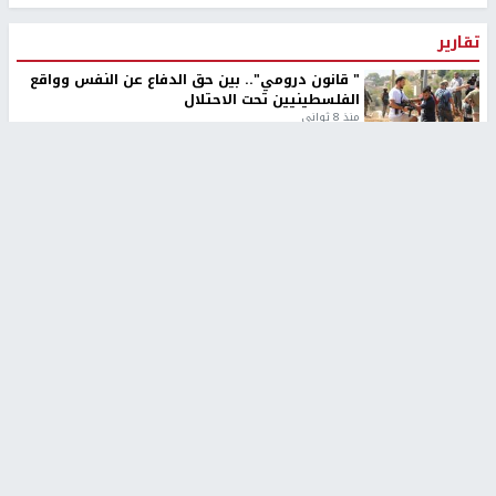
تقارير
" قانون درومي".. بين حق الدفاع عن النفس وواقع
الفلسطينيين تحت الاحتلال
منذ 8 ثواني
تقارير
شهداء بينهم أطفال في غزة.. والاحتلال يصعّد
غاراته ويمنح السكان دقائق للإخلاء
منذ 11 ثانية
تقارير
الإعلام العبري: "معركة مضيق هرمز تستهدف تثبيت
رواية سياسية"
منذ 9 ثواني
تقارير
تصريحات خاصة
تصريحات خاصة
تصريحات خاصة