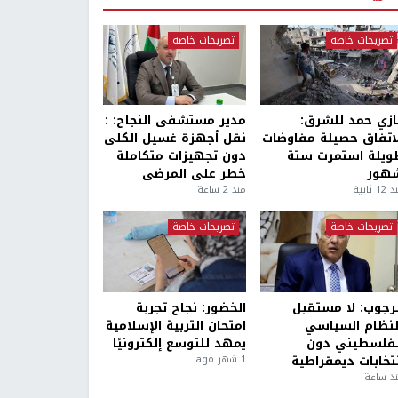
تصريحات خاصة
تصريحات خاصة
ازي حمد للشرق:
مدير مستشفى النجاح: :
لاتفاق حصيلة مفاوضات
نقل أجهزة غسيل الكلى
ويلة استمرت ستة
دون تجهيزات متكاملة
هور
خطر على المرضى
1 ثانية
منذ 2 ساعة
تصريحات خاصة
تصريحات خاصة
لرجوب: لا مستقبل
الخضور: نجاح تجربة
لنظام السياسي
امتحان التربية الإسلامية
لفلسطيني دون
يمهد للتوسع إلكترونيًا
نتخابات ديمقراطية
1 شهر ago
ذ ساعة