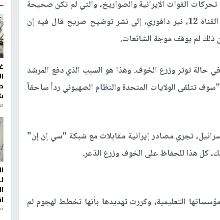
ول تحركات القوات الإيرانية والصواريخ، والتي لم تكن صحيحة
نهاية الأسبوع الماضي، دفعت المعلق العسكري في القناة 12، نير دافوري، إلى نشر توضيح صريح قال فيه إن
ن ذلك لم يوقف موجة الشائعات.
غ
في حالة توتر وزرع الخوف. وهذا هو السبب الذي دفع المرشد
ا
ط
ً: "سوف تتلقى الولايات المتحدة والنظام الصهيوني رداً ساحقاً
ش
منذ 2
اسرائيل، تجري مصادر إيرانية مقابلات مع شبكة "سي إن إن"
، كل هذا للحفاظ على الخوف وزرع الذعر.
ا
ل
ا
ا
 مؤسساتها التعليمية، وكررت تهديدها بأنها تخطط لهجوم لم
من