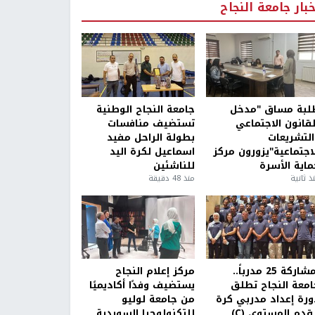
خبار جامعة النجاح
لبة مساق "مدخل
جامعة النجاح الوطنية
لقانون الاجتماعي
تستضيف منافسات
التشريعات
بطولة الراحل مفيد
لاجتماعية"يزورون مركز
اسماعيل لكرة اليد
ماية الأسرة
للناشئين
ذ ثانية
منذ 48 دقيقة
بمشاركة 25 مدرباً..
مركز إعلام النجاح
امعة النجاح تطلق
يستضيف وفدًا أكاديميًا
ورة إعداد مدربي كرة
من جامعة لوليو
قدم المستوى (C)
للتكنولوجيا السويدية