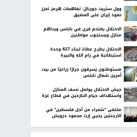
وول ستريت جورنال: تفاهمات هرمز تعزز
نفوذ إيران على المضيق
الاحتلال يقتحم قرى في نابلس ويداهم
منازل ويستجوب مواطنين
الاحتلال يطرح عطاءً لبناء 627 وحدة
استيطانية في رام الله والبيرة
مستوطنون يسرقون جرارًا زراعيًا من بيت
أمرين شمال نابلس
جيش الاحتلال يواصل نسف المنازل
واستهداف خيام النازحين في قطاع غزة
ملتقى "شعراء من أجل فلسطين" في
الأرجنتين يحيي إرث محمود درويش