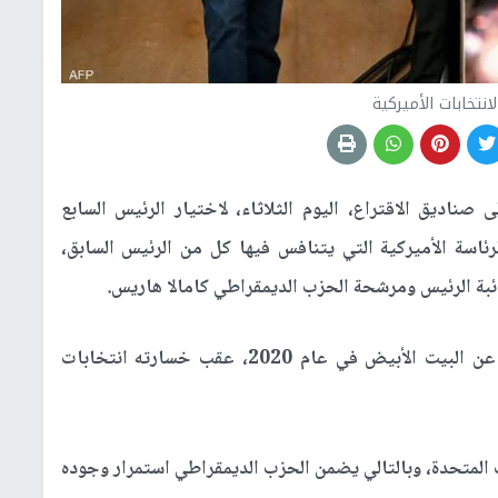
انتخابات الأميركية
ى صناديق الاقتراع، اليوم الثلاثاء، لاختيار الرئيس السابع
لرئاسة الأميركية التي يتنافس فيها كل من الرئيس السابق،
بة الرئيس ومرشحة الحزب الديمقراطي كامالا هاريس.
ويسعى ترمب، إلى الفوز بولاية ثانية، بعدما رحل عن البيت الأبيض في عام 2020، عقب خسارته انتخابات
ت المتحدة، وبالتالي يضمن الحزب الديمقراطي استمرار وجوده