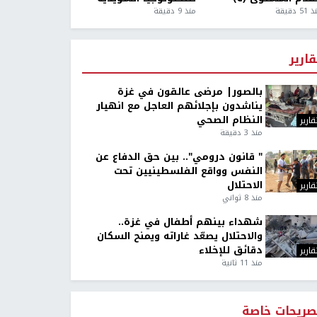
5 دقيقة
منذ 9 دقيقة
قارير
بالصور| مرضى عالقون في غزة
يناشدون بإجلائهم العاجل مع انهيار
النظام الصحي
قارير
منذ 3 دقيقة
" قانون درومي".. بين حق الدفاع عن
النفس وواقع الفلسطينيين تحت
الاحتلال
قارير
منذ 8 ثواني
شهداء بينهم أطفال في غزة..
والاحتلال يصعّد غاراته ويمنح السكان
دقائق للإخلاء
قارير
منذ 11 ثانية
صريحات خاصة