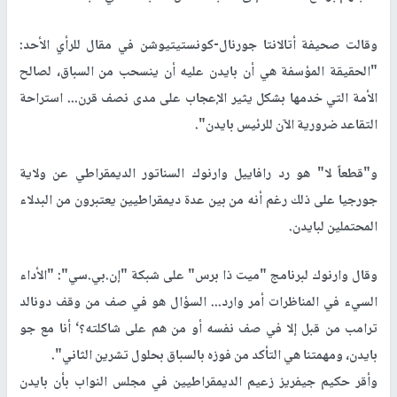
وقالت صحيفة أتالانتا جورنال-كونستيتيوشن في مقال للرأي الأحد:
"الحقيقة المؤسفة هي أن بايدن عليه أن ينسحب من السباق، لصالح
الأمة التي خدمها بشكل يثير الإعجاب على مدى نصف قرن... استراحة
التقاعد ضرورية الآن للرئيس بايدن".
و"قطعاً لا" هو رد رافاييل وارنوك السناتور الديمقراطي عن ولاية
جورجيا على ذلك رغم أنه من بين عدة ديمقراطيين يعتبرون من البدلاء
المحتملين لبايدن.
وقال وارنوك لبرنامج "ميت ذا برس" على شبكة "إن.بي.سي": "الأداء
السيء في المناظرات أمر وارد... السؤال هو في صف من وقف دونالد
ترامب من قبل إلا في صف نفسه أو من هم على شاكلته؟‘ أنا مع جو
بايدن، ومهمتنا هي التأكد من فوزه بالسباق بحلول تشرين الثاني".
وأقر حكيم جيفريز زعيم الديمقراطيين في مجلس النواب بأن بايدن