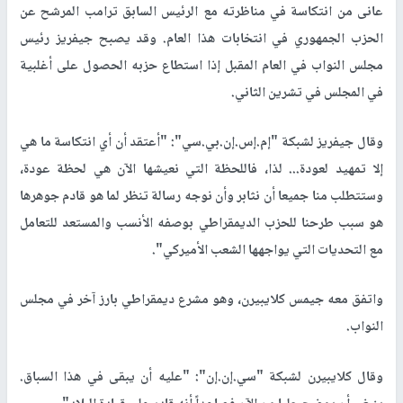
عانى من انتكاسة في مناظرته مع الرئيس السابق ترامب المرشح عن
الحزب الجمهوري في انتخابات هذا العام. وقد يصبح جيفريز رئيس
مجلس النواب في العام المقبل إذا استطاع حزبه الحصول على أغلبية
في المجلس في تشرين الثاني.
وقال جيفريز لشبكة "إم.إس.إن.بي.سي": "أعتقد أن أي انتكاسة ما هي
إلا تمهيد لعودة... لذا، فاللحظة التي نعيشها الآن هي لحظة عودة،
وستتطلب منا جميعا أن نثابر وأن نوجه رسالة تنظر لما هو قادم جوهرها
هو سبب طرحنا للحزب الديمقراطي بوصفه الأنسب والمستعد للتعامل
مع التحديات التي يواجهها الشعب الأميركي".
واتفق معه جيمس كلايبيرن، وهو مشرع ديمقراطي بارز آخر في مجلس
النواب.
وقال كلايبيرن لشبكة "سي.إن.إن": "عليه أن يبقى في هذا السباق.