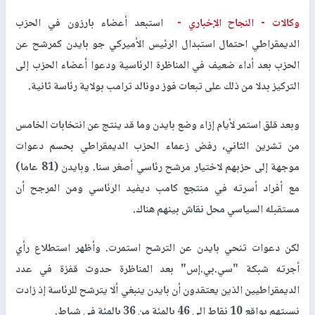
وكالات -
النجاح الإخباري -
استبعد أعضاء بارزون في الحزب
الديمقراطي احتمال استبدال الرئيس الأميركي جو بايدن كمرشح عن
الحزب بعد أداء ضعيف في المناظرة الرئاسية ودعوا أعضاء الحزب إلى
التركيز بدلا من ذلك على تبعات فوز دونالد ترامب بولاية رئاسة ثانية.
وبعد قلق استمر لأيام إزاء وضع بايدن وما قد ينتج عن انتخابات الخامس
من تشرين الثاني، رفض زعماء الحزب الديمقراطي بحسم دعوات
موجهة إلى حزبهم لاختيار مرشح رئاسي أصغر سنا. وبايدن (81 عاما)
مع أفراد أسرته في منتجع كامب ديفيد الرئاسي ومن المرجح أن
مستقبله السياسي محل نقاش بينهم هناك.
لكن دعوات تنحي بايدن عن الترشح استمرت. وأظهر استطلاع رأي
أجرته شبكة "سي.بي.إس" بعد المناظرة حدوث قفزة في عدد
الديمقراطيين الذين يعتقدون أن بايدن ينبغي ألا يترشح للرئاسة إذ زادت
نسبتهم بواقع 10 نقاط إلى 46 بالمئة من 36 بالمئة في شباط.