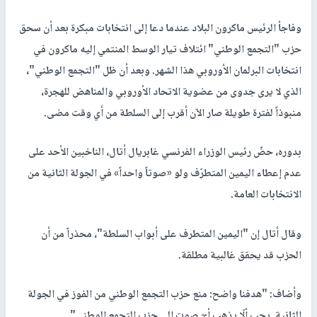
وفاجأ الرئيس ماكرون البلاد عندما دعا إلى انتخابات مبكرة بعد أن سحق
حزب "التجمع الوطني" ائتلاف تيار الوسط المنتمي إليه ماكرون في
انتخابات البرلمان الأوروبي هذا الشهر. وبعد أن ظل "التجمع الوطني"،
الذي لا يرى جدوى من عضوية الاتحاد الأوروبي والمناهض للهجرة،
منبوذاً لفترة طويلة صار الآن أقرب إلى السلطة من أي وقت مضى.
بدوره، حضّ رئيس الوزراء الفرنسي غابريال أتال، الناخبين الأحد على
عدم إعطاء اليمين المتطرّف ولو «صوتاً واحداً» في الجولة الثانية من
الانتخابات العامة.
وقال أتال إن "اليمين المتطرف على أبواب السلطة"، محذراً من أن
الحزب قد يحقق غالبية مطلقة.
وأضاف: "هدفنا واضح: منع حزب التجمع الوطني من الفوز في الجولة
الثانية. يجب ألّا يذهب أيّ صوت إلى حزب التجمع الوطني".