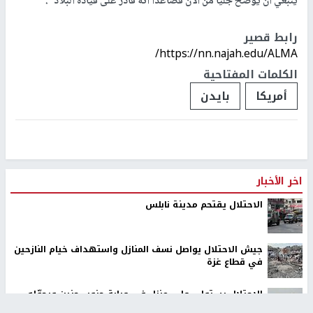
ينبغي أن يوضح جليا من الآن فصاعداً أنه قادر على قيادة البلاد".
رابط قصير
https://nn.najah.edu/ALMA/
الكلمات المفتاحية
أمريكا
بايدن
اخر الأخبار
الاحتلال يقتحم مدينة نابلس
جيش الاحتلال يواصل نسف المنازل واستهداف خيام النازحين
في قطاع غزة
الاحتلال يستولي على منزل في عرابة جنوب جنين ويحوّله
إلى ثكنة عسكرية