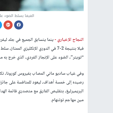
الفيفا يسلط الضوء على
النجاح الإخباري -
ينما يتسابق الجميع في جلد ليفرب
فيلا بنتيجة 2-7 في الدوري الإنكليزي الم
“تويتر”، الضوء على الإنجاز الفردي، الذي خرج به مح
وفي غياب ساديو ماني المصاب بفيروس كورونا، تكفل
رصيده إلى خمسة أهداف، ليعود للمنافسة على جائزته
البريميرليغ، بتقليص الفارق مع متصدري قائمة الهد
مين مهاجم توتنهام.