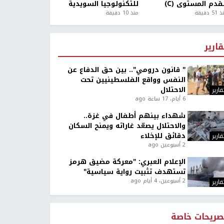
قدم المستوى (C)
للتكنولوجيا السويدية
5 دقيقة
منذ 10 دقيقة
قارير
" قانون درومي".. بين حق الدفاع عن
النفس وواقع الفلسطينيين تحت
الاحتلال
قارير
6 أيام، 17 ساعة ago
شهداء بينهم أطفال في غزة..
والاحتلال يصعّد غاراته ويمنح السكان
دقائق للإخلاء
قارير
2 أسبوعين ago
الإعلام العبري: "معركة مضيق هرمز
تستهدف تثبيت رواية سياسية"
2 أسبوعين، 4 أيام ago
قارير
صريحات خاصة