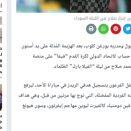
أ
 إنجاز صلاح في الليلة السوداء
ول ومدربه يورغن كلوب، بعد الهزيمة المُذلة على يد أستون
ط
ل
متاز، سلط حساب الاتحاد الدولي لكرة القدم “فيفا” على منصة
و
ا
مد صلاح من ليلة “الفيلا بارك” الظلماء.
ح
منذ 
 الفرعون بتسجيل هدفي الريدز في مباراة الأحد، ليرفع
 الفردية المفضلة، التي توج بها مرتين من قبل، وهي هداف
افين دومنيك كالفيرت ليوين مهاجم إيفرتون، وسون هيونغ
ج
د