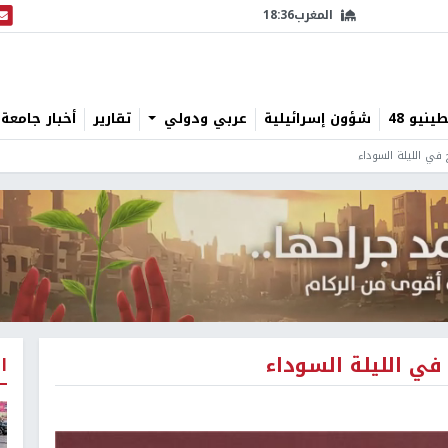
المغرب
18:36
البث
نيو 48
شؤون إسرائيلية
عربي ودولي
تقارير
أخبار جامعة 
 في الليلة السوداء
في الليلة السوداء
ا