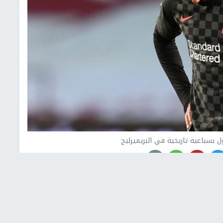
 بسباعية تاريخية في البريميرليج
 على حساب ليفربول، في المباراة التي جمعتهما على ملعب
ب الأرض، وصل قوامه إلى سبعة أهداف مقابل اثنين، ضمن