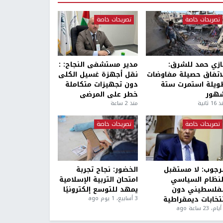
تصريحات خاصة
تصريحات خاصة
ازي حمد للشرق:
مدير مستشفى النجاح: :
لاتفاق حصيلة مفاوضات
نقل أجهزة غسيل الكلى
ويلة استمرت ستة
دون تجهيزات متكاملة
هور
خطر على المرضى
1 ثانية
منذ 2 ساعة
تصريحات خاصة
تصريحات خاصة
لرجوب: لا مستقبل
الخضور: نجاح تجربة
لنظام السياسي
امتحان التربية الإسلامية
لفلسطيني دون
يمهد للتوسع إلكترونيًا
نتخابات ديمقراطية
3 أسابيع، 1 يوم ago