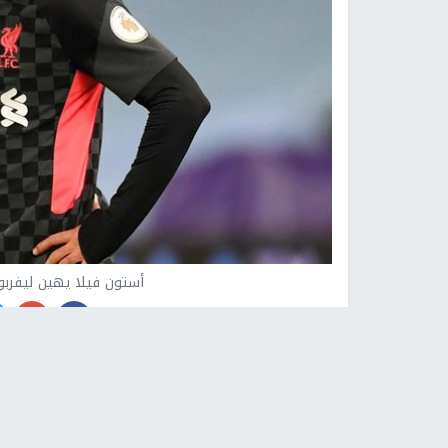
أستون فيلا يهين ليفربول
النجاح الإخباري -
حقق أستون فيلا انتصارا تاريخيا
“فيلا بارك”، وانتهت قبل قليل بفوز تاريخي لأصحا