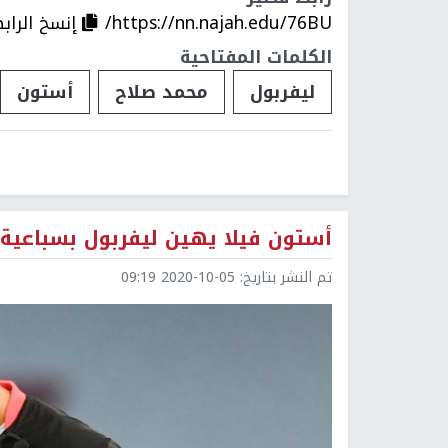
https://nn.najah.edu/76BU/
إنسخ الراب
الكلمات المفتاحية
ليفربول
محمد صلاح
أستون
أستون فيلا يهين ليفربول بسباعية ت
تم النشر بتاريخ:
2020-10-05 09:19