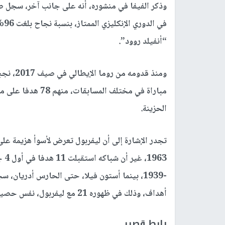
في 
“أنفيلد روود”.
مباراة في مختلف ال
الحزينة.
تجدر الإشارة إلى أن ليفربول تعرض لأسوأ هزيمة على
-1939، بينما أستون فيلا، حتى الحارس أدريان
أهداف، وذلك في ظهوره 21 مع ليفربول، نفس حصيلة هفوات البرازيلي أليسون بكير، لكن في 91 مباراة.
رابط قصير