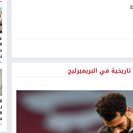
ط
غ
ا
ط
ش
منذ 6
اريخية في البريميرليج
ا
ل
ا
ا
3 أيام، 23 ساعة ago