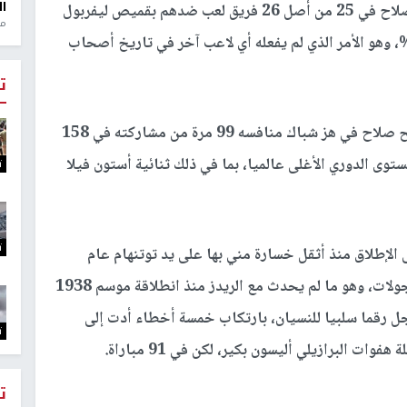
ال
وذكر الفيفا في منشوره، أنه على جانب آخر، سجل صلاح في 25 من أصل 26 فريق لعب ضدهم بقميص ليفربول
منذ 1
الدوري الإنكليزي الممتاز، بنسبة نجاح بلغت 96%، وهو الأمر الذي لم يفعله أي لاعب آخر في تاريخ أصحاب
ت
ومنذ قدومه من روما الإيطالي في صيف 2017، نجح صلاح في هز شباك منافسه 99 مرة من مشاركته في 158
مسابقات، منهم 78 هدفا على مستوى الدوري الأغلى عالميا، بما في ذلك ثنائية أستون فيلا
ت
ت
 الإطلاق منذ أثقل خسارة مني بها على يد توتنهام عام
1963، غير أن شباكه استقبلت 11 هدفا في أول 4 جولات، وهو ما لم يحدث مع الريدز منذ انطلاقة موسم 1938
، سجل رقما سلبيا للنسيان، بارتكاب خمسة أخطاء أدت إلى
ت
ت