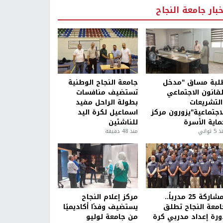
خبار جامعة النجاح
لبة مساق "مدخل
جامعة النجاح الوطنية
لقانون الاجتماعي
تستضيف منافسات
التشريعات
بطولة الراحل مفيد
لاجتماعية"يزورون مركز
اسماعيل لكرة اليد
ماية الأسرة
للناشئين
5 ثواني
منذ 48 دقيقة
بمشاركة 25 مدرباً..
مركز إعلام النجاح
امعة النجاح تطلق
يستضيف وفدًا أكاديميًا
ورة إعداد مدربي كرة
من جامعة لوليو