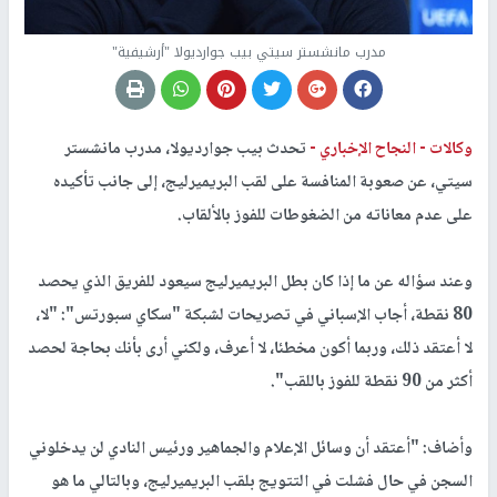
مدرب مانشستر سيتي بيب جوارديولا "أرشيفية"
وكالات -
النجاح الإخباري -
تحدث بيب جوارديولا، مدرب مانشستر
سيتي، عن صعوبة المنافسة على لقب البريميرليج، إلى جانب تأكيده
على عدم معاناته من الضغوطات للفوز بالألقاب.
وعند سؤاله عن ما إذا كان بطل البريميرليج سيعود للفريق الذي يحصد
80 نقطة، أجاب الإسباني في تصريحات لشبكة "
سكاي سبورتس
": "لا،
لا أعتقد ذلك، وربما أكون مخطئا، لا أعرف، ولكني أرى بأنك بحاجة لحصد
أكثر من 90 نقطة للفوز باللقب".
وأضاف: "أعتقد أن وسائل الإعلام والجماهير ورئيس النادي لن يدخلوني
السجن في حال فشلت في التتويج بلقب البريميرليج، وبالتالي ما هو