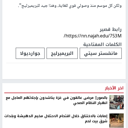
ولكن كل موسم منذ وصولي قوي للغاية، وهذا جيد للبريميرليج".
رابط قصير
https://nn.najah.edu/753M/
الكلمات المفتاحية
مانشستر سيتي
البريميرليج
جوارديولا
اخر الأخبار
بالصور| مرضى عالقون في غزة يناشدون بإجلائهم العاجل مع
انهيار النظام الصحي
إصابات بالاختناق خلال اقتحام الاحتلال مخيم الدهيشة وبلدات
شرق بيت لحم