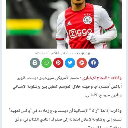
سيرجينو ديست، ظهير أياكس أمستردام
وكالات -
النجاح الإخباري -
حسم الأمريكي سيرجينو ديست، ظهير
أياكس أمستردام، وجهته خلال الموسم المقبل بين برشلونة الإسباني
وبايرن ميونخ الألماني.
وذكرت إذاعة "راك" الإسبانية أن ديست ودع زملاءه في أياكس تمهيداً
للسفر إلى برشلونة لإعلان انتقاله إلى صفوف النادي الكتالوني، وفق