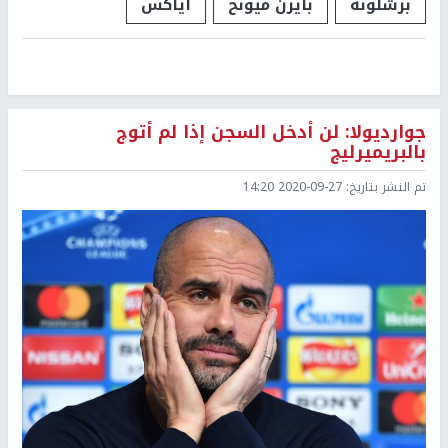
برشلونة
بايرن ميونخ
اياكس
جوارديولا: لن أدخل السجن إذا لم أتوج
بالبريميرليج
تم النشر بتاريخ:
2020-09-27 14:20