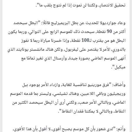
تحقيق الانتصار، ولكننا لن نموت إذا لم نتوج بلقب ما".
وعاد جوارديولا للحديث عن بطل البريميرليج قائلًا: "البطل سيحصد
أكثر من 90 نقطة، سيحدث ذلك للموسم الرابع على التوالي، وربما يكون
البطل هو من يقترب لـ100 نقطة، وإذا خسرنا مباراة ربما لا نفوز
بالدوري، الأمر لا يقتصر على ليفربول، ولكن هناك مانشستر يونايتد الذي
أنهى الموسم الماضي بصورة جيدة، وآرسنال الذي تغير تمامًا مع
ميكيل".
وأضاف: "فرق مورينيو تنافسية للغاية، وازداد الأمر بوجود بيل
وريجيليون وباقي اللاعبين، وهناك تشيلسي، وليستر بما قدمه الموسم
الماضي، وبالتالي الأمر صعب، ولكني أرى أن البطل سيحصد الكثير من
النقاط، وبالتالي لا يمكننا فقدان النقاط".
وأتم: "لدي شعور بأن كل موسم يصبح أقوى، لا أقول بأن هذا الأقوى،