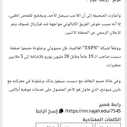
موقع "روسيا اليوم".
وأشارت الصحيفة إلى أن اللاعب سيصل الأحد، ويخضع للفحص الطبي،
إلا أنه بسبب خوض الفريق الكتالوني مواجهة ضد فياريال فسوف يتم
الإعلان الرسمي عن الصفقة الاثنين.
ووفقاً لشبكة "ESPN" العالمية، فإن مسؤولي برشلونة حسموا صفقة
ديست صاحب الـ 19 عاماً مقابل 20 مليون يورو بالإضافة إلى 5 ملايين
متغيرات.
وفي حالة حسم التعاقد مع ديست، سيفوز بذلك برشلونة في معركته مع
بايرن ميونخ، الذي حاول هو الآخر الحصول على خدمات موهبة أياكس.
رابط قصير
https://nn.najah.edu/754S/
إنسخ الرابط
الكلمات المفتاحية