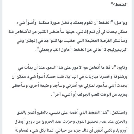
الضغط؟"
وواصل: "الضغط أن تقوم بعملك بأفضل صورة ممكنة، وأسوأ شيء
ممكن يحدث لي أن تتم إقالتي، حينها سأحتضن الكثير من الأشخاص هنا،
وسأشكر الفرصة العظيمة التي حظيت بها للتواجد في إنجلترا وفي
البريميرليج، لا أعاني من الضغط، أحاول القيام بعملي".
وتابع: "دائمًا ما أتعامل مع الأمور على هذا النحو، منذ أن بدأت في
برشلونة وخسرنا مباريات في البداية، قلت حسنًا، أسوأ شيء ممكن أن
يحدث أنني سأعود لمنزلي مع أسرتي وسأجد وظيفة أخرى، وسأحظى
بمزيد من الوقت للعب الجولف أو أشيء آخر".
واستكمل: "هذا الضغط الذي أضعه على نفسي، بالطبع أشعر بالقلق
والحزن عند عدم تحقيق الفوز، وحزنت عند الخروج من دوري أبطال
أوروبا، ولكني أتقبل أن ذلك جزء من حياتي، قمنا بكل شيء لمحاولة