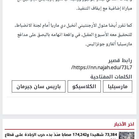
مباراة إضافية مع إيقاف التنفيذ
.
كما تقرر أيضا مثول الأرجنتيني آنخيل دي ماريا أمام لجنة الانضباط،
للتحقيق معه الأسبوع المقبل، في واقعة اتهامه بالبصق على مدافع
مارسيليا
ألفارو جونزاليس.
رابط قصير
https://nn.najah.edu/73L7/
الكلمات المفتاحية
مارسيليا
الكلاسيكو
باريس سان جيرمان
اخر الأخبار
73,384 شهيدا و174,242 مصابا منذ بدء حرب الإبادة على قطاع