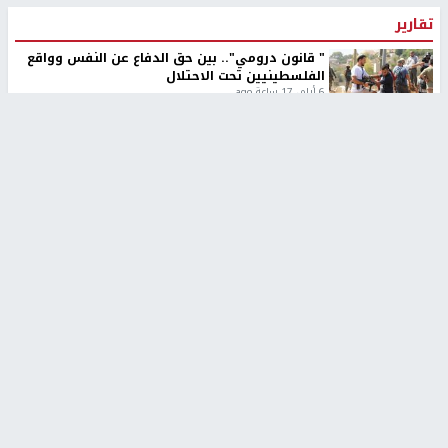
تقارير
" قانون درومي".. بين حق الدفاع عن النفس وواقع
الفلسطينيين تحت الاحتلال
6 أيام، 17 ساعة ago
تقارير
شهداء بينهم أطفال في غزة.. والاحتلال يصعّد
غاراته ويمنح السكان دقائق للإخلاء
2 أسبوعين ago
تقارير
الإعلام العبري: "معركة مضيق هرمز تستهدف تثبيت
رواية سياسية"
2 أسبوعين، 4 أيام ago
تقارير
تصريحات خاصة
تصريحات خاصة
تصريحات خاصة