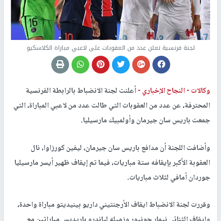
لجنة فرنسية تعلن عدد من العقوبات على لاعبي مباراة الكلاسكيو
وكالات -
النجاح الإخباري -
أعلنت لجنة الانضباط بالرابطة الفرنسية
المحترفة، عن عدد من العقوبات التي طالت عدد من لاعبي المباراة، التي
جمعت باريس سان جيرمان وأولمبيك مارسيليا.
وأضافت اللجنة أن مدافع باريس سان جيرمان، ليفين كورزاوا، نال
العقوبة الأكبر بإيقافه ستة مباريات، فيما تم إيقاف ظهير أيسر مارسيليا
جوردان أمافي لثلاث مباريات.
وقررت لجنة الانضباط ايقاف الأرجنتيني داريو بينيديتو مباراة واحدة،
وايقاف الثنائي نيمار جونيور وزميله لياندرو باريديس مباراتين مع