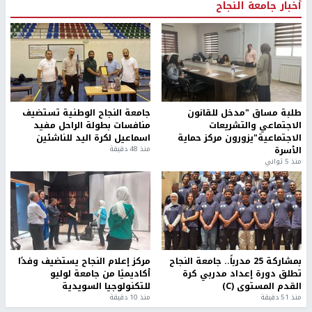
أخبار جامعة النجاح
طلبة مساق "مدخل للقانون
جامعة النجاح الوطنية تستضيف
الاجتماعي والتشريعات
منافسات بطولة الراحل مفيد
الاجتماعية"يزورون مركز حماية
اسماعيل لكرة اليد للناشئين
الأسرة
منذ 48 دقيقة
منذ 5 ثواني
بمشاركة 25 مدرباً.. جامعة النجاح
مركز إعلام النجاح يستضيف وفدًا
تطلق دورة إعداد مدربي كرة
أكاديميًا من جامعة لوليو
القدم المستوى (C)
للتكنولوجيا السويدية
منذ 51 دقيقة
منذ 10 دقيقة