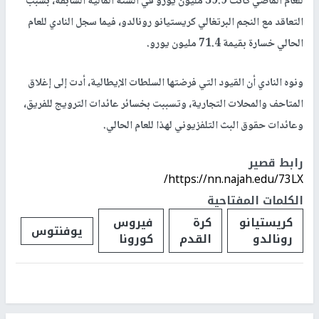
للعام الماضي كانت 39.9 مليون يورو في السنة المالية السابقة، بسبب
التعاقد مع النجم البرتغالي كريستيانو رونالدو، فيما سجل النادي للعام
الحالي خسارة بقيمة 71.4 مليون يورو.
ونوه النادي أن القيود التي فرضتها السلطات الإيطالية، أدت إلى إغلاق
المتاحف والمحلات التجارية، وتسببت بخسائر عائدات الترويج للفريق،
وعائدات حقوق البث التلفزيوني لهذا للعام الحالي.
رابط قصير
https://nn.najah.edu/73LX/
الكلمات المفتاحية
كريستيانو
كرة
فيروس
يوفنتوس
رونالدو
القدم
كورونا