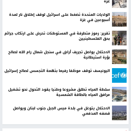
غزة
الولايات المتحدة تضغط على اسرائيل لوقف إطلاق نار لمدة
أسبوعين في غزة
تقرير: رموز متطرفة في المستوطنات تحرض على ارتكاب جرائم
بحق الفلسطينيين
الاحتلال يواصل تجريف أراضٍ في سنجل شمال رام الله لصالح
بؤرة استيطانية
اليونيسف توقف موظفا رفيعا بتهمة التجسس لصالح إسرائيل
سلطة المياه تطلق مشروعا وطنيا يقود التحول نحو تشغيل
مرافق المياه بالطاقة الشمسية
الاحتلال يتوغل في بلدة ميس الجبل جنوب لبنان ويواصل
قصفه المدفعي