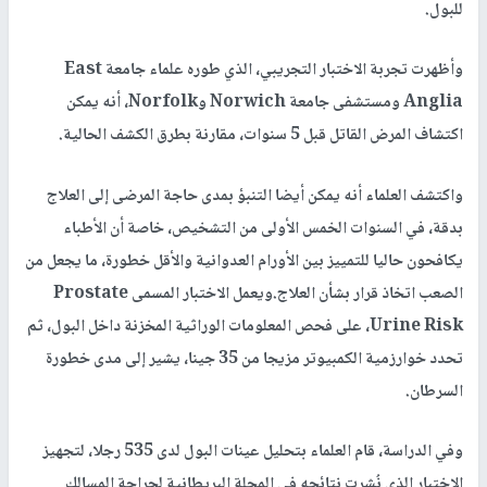
للبول.
وأظهرت تجربة الاختبار التجريبي، الذي طوره علماء جامعة East
Anglia ومستشفى جامعة Norwich وNorfolk، أنه يمكن
اكتشاف المرض القاتل قبل 5 سنوات، مقارنة بطرق الكشف الحالية.
واكتشف العلماء أنه يمكن أيضا التنبؤ بمدى حاجة المرضى إلى العلاج
بدقة، في السنوات الخمس الأولى من التشخيص، خاصة أن الأطباء
يكافحون حاليا للتمييز بين الأورام العدوانية والأقل خطورة، ما يجعل من
الصعب اتخاذ قرار بشأن العلاج.ويعمل الاختبار المسمى Prostate
Urine Risk، على فحص المعلومات الوراثية المخزنة داخل البول، ثم
تحدد خوارزمية الكمبيوتر مزيجا من 35 جينا، يشير إلى مدى خطورة
السرطان.
وفي الدراسة، قام العلماء بتحليل عينات البول لدى 535 رجلا، لتجهيز
الاختبار الذي نُشرت نتائجه في المجلة البريطانية لجراحة المسالك