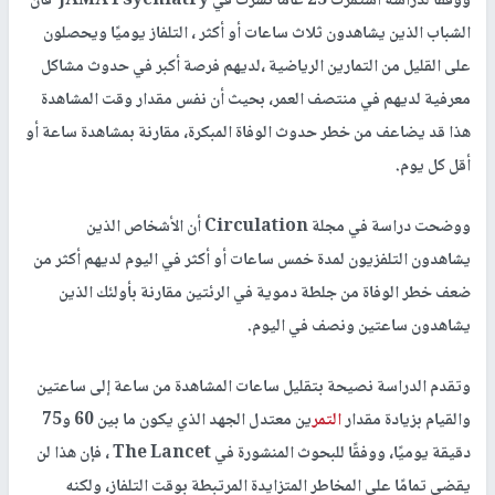
ووفقًا لدراسة استمرت 25 عامًا نشرت في
JAMA Psychiatry
فان
الشباب الذين يشاهدون ثلاث ساعات أو أكثر ، التلفاز يوميًا ويحصلون
على القليل من التمارين الرياضية ،لديهم فرصة أكبر في حدوث مشاكل
معرفية لديهم في منتصف العمر، بحيث أن نفس مقدار وقت المشاهدة
هذا قد يضاعف من خطر حدوث الوفاة المبكرة، مقارنة بمشاهدة ساعة أو
أقل كل يوم.
ووضحت دراسة في مجلة
Circulation
أن الأشخاص الذين
يشاهدون التلفزيون لمدة خمس ساعات أو أكثر في اليوم لديهم أكثر من
ضعف خطر الوفاة من جلطة دموية في الرئتين مقارنة بأولئك الذين
يشاهدون ساعتين ونصف في اليوم.
وتقدم الدراسة نصيحة بتقليل ساعات المشاهدة من ساعة إلى ساعتين
والقيام بزيادة مقدار
التمر
ين معتدل الجهد الذي يكون ما بين 60 و75
دقيقة يوميًا، ووفقًا للبحوث المنشورة في
The Lancet
، فإن هذا لن
يقضي تمامًا على المخاطر المتزايدة المرتبطة بوقت التلفاز، ولكنه