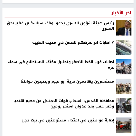
اخر الأخبار
رئيس هيئة شؤون الاسرى يدعو لوقف سياسة بن غفير بحق
الاسرى
٣ اصابات اثر تعرضهم للطعن في مدينة الطيبة
اصابات قرب الخط الأصفر وتحليق مكثف للاستطلاع في سماء
غزة
مستعمرون يهاجمون قرية ابو نجيم ويصيبون مواطنا
محافظة القدس: انسحاب قوات الاحتلال من مخيم قلنديا
وكفر عقب بعد عدوان استمر يومين
إصابة مواطنين في اعتداء مستوطنين في بيت دجن