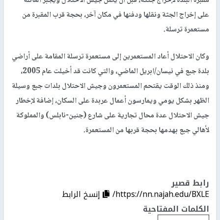
مقبرة البلدة لإخراج جثته، قبل أن يصل جيش الاحتلال ويجبر العائلة
على إخراج الجثة ونقلها ودفنها في مكان آخر، بحجة قرب المقبرة من
مستعمرة ترسلة.
وكان الاحتلال أعاد المستعمرين إلى مستعمرة ترسلة المقامة على أراضي
بلدة جبع في نيسان/ابريل الماضي، والتي كانت قد أخيلت عام 2005،
ومنذ ذلك الوقت يقتحم المستعمرون وجيش الاحتلال بلدات جبع وسيلة
الظهر بشكل يومي ويمارسون أعمال عربدة على السكان، إضافة لإخطار
جيش الاحتلال عدة محال تجارية على شارع (جنين-نابلس) والمملوكة
لأهالي جبع بهدمها بحجة قربها من المستعمرة.
رابط قصير
https://nn.najah.edu/BXLE/
إنسخ الرابط
الكلمات المفتاحية