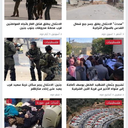
"محدث" الاحتلال يغلق جسر جبع شمال
الاحتلال يطلق قنابل الغاز باتجاه المواطنين
القدس بالسواتر الترابية
قرب محطة محروقات جنوب جنين
3 أشهر، 1 اسبوع. ago
2 أسبوعين، 5 أيام ago
فلسطينيات
فلسطينيات
تشييع جثمان الشهيد الطفل يوسف كعابنة
جنين: الاحتلال يجبر سكان خربة سعيد قرب
إلى مثواه الأخير في قرية اللبن الشرقية
يعبد على إخلاء منازلهم
2 شهرين، 3 أسابيع ago
1 شهر ago
فلسطينيات
أحداث في صورة