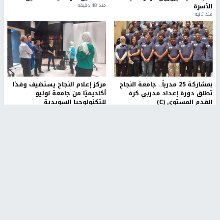
الأسرة
منذ 48 دقيقة
منذ ثانية
بمشاركة 25 مدرباً.. جامعة النجاح
مركز إعلام النجاح يستضيف وفدًا
تطلق دورة إعداد مدربي كرة
أكاديميًا من جامعة لوليو
القدم المستوى (C)
للتكنولوجيا السويدية
منذ 51 دقيقة
منذ 9 دقيقة
تقارير
بالصور| مرضى عالقون في غزة يناشدون بإجلائهم
العاجل مع انهيار النظام الصحي
منذ 3 دقيقة
تقارير
" قانون درومي".. بين حق الدفاع عن النفس وواقع
الفلسطينيين تحت الاحتلال
منذ 8 ثواني