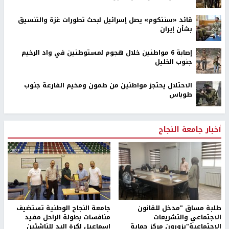
قائد «سنتكوم» يصل إسرائيل لبحث تطورات غزة والتنسيق
بشأن إيران
إصابة 6 مواطنين خلال هجوم لمستوطنين في واد الرخيم
جنوب الخليل
الاحتلال يحتجز مواطنين من طمون ومخيم الفارعة جنوب
طوباس
أخبار جامعة النجاح
طلبة مساق "مدخل للقانون
جامعة النجاح الوطنية تستضيف
الاجتماعي والتشريعات
منافسات بطولة الراحل مفيد
الاجتماعية"يزورون مركز حماية
اسماعيل لكرة اليد للناشئين