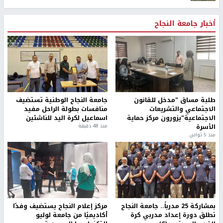
أخبار جامعة النجاح
طلبة مساق "مدخل للقانون
جامعة النجاح الوطنية تستضيف
الاجتماعي والتشريعات
منافسات بطولة الراحل مفيد
الاجتماعية"يزورون مركز حماية
اسماعيل لكرة اليد للناشئين
الأسرة
منذ 48 دقيقة
منذ 5 ثواني
بمشاركة 25 مدرباً.. جامعة النجاح
مركز إعلام النجاح يستضيف وفدًا
تطلق دورة إعداد مدربي كرة
أكاديميًا من جامعة لوليو