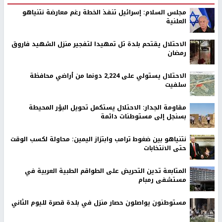
مجلس السلام: إسرائيل تنفذ الخطة رغم معارضة نتنياهو
العلنية
الاحتلال يقتحم بلدة تل تمهيدا لتفجير منزل الشهيد فاروق
رمضان
الاحتلال يستولي على 2,224 دونما من أراضي محافظة
سلفيت
مقاومة الجدار: الاحتلال يستكمل تحويل البؤر المحيطة
بسنجل إلى مستوطنات دائمة
نتنياهو بين ضغوط ترامب وابتزاز اليمين: محاولة لكسب الوقت
حتى الانتخابات
المتابعة تدين التحريض على الطواقم الطبية العربية في
مستشفى رمبام
مستوطنون يواصلون حصار منزل في بلدة قصرة لليوم الثاني