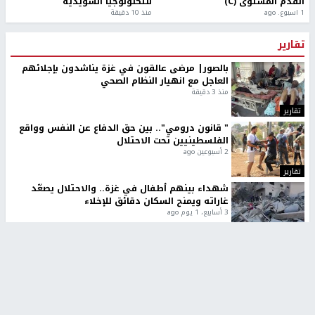
القدم المستوى (C)
للتكنولوجيا السويدية
1 اسبوع. ago
منذ 10 دقيقة
تقارير
بالصور| مرضى عالقون في غزة يناشدون بإجلائهم
العاجل مع انهيار النظام الصحي
منذ 3 دقيقة
تقارير
" قانون درومي".. بين حق الدفاع عن النفس وواقع
الفلسطينيين تحت الاحتلال
2 أسبوعين ago
تقارير
شهداء بينهم أطفال في غزة.. والاحتلال يصعّد
غاراته ويمنح السكان دقائق للإخلاء
3 أسابيع، 1 يوم ago
تقارير
تصريحات خاصة
تصريحات خاصة
تصريحات خاصة