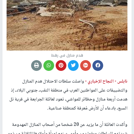
هدم منازل في رهط
نابلس -
النجاح الإخباري -
واصلت سلطات الاحتلال هدم المنازل
والتضييقات على المواطنين العرب في منطقة النقب، جنوبي البلاد، إذ
هدمت أربعة منازل وحظائر للمواشي، تعود لعائلة الجرابعة في قرية تل
السبع، بادعاء أن الأرض مُعرفة كمنطقة صناعية.
وأكدت العائلة أن ما يزيد عن 20 شخصا من أصحاب المنازل المهدومة
شردتهم السلطات وبقوا دون مأوى، بينهم امرأة وأولادها الثلاثة من ذوي