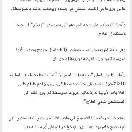
وقدم طاقم طبي من مركز "الزهراوي" العلاجات الأولية للمصاب، إذ
عانى جروحا في القسم السفلي من جسده ووصفت حالته بالمتوسطة.
وأحيل المصاب، على وجه السرعة، إلى مستشفى "رمبام" في حيفا
لاستكمال العلاج.
وفي بلدة الفريديس، أصيب شخص (64 عاما) بجروح وصفت بأنها
متوسطة من جراء تعرضه لجريمة إطلاق نار.
وأفاد الناطق بلسان "نجمة داود الحمراء" أنه "تلقينا بلاغا عند الساعة
22:10 حول مصاب في حادث عنف بالفريديس، وقدم طاقم طبي
العلاجات الأولية له إذ عانى جروحا متوسطة ثم جرى نقله إلى
المستشفى لتلقي العلاج".
وفتحت الشرطة ملفا للتحقيق في ملابسات الجريمتين المنفصلتين التي
لم تتضح خلفيتهما بعد؛ دون الإبلاغ عن اعتقال أي مشتبه به.