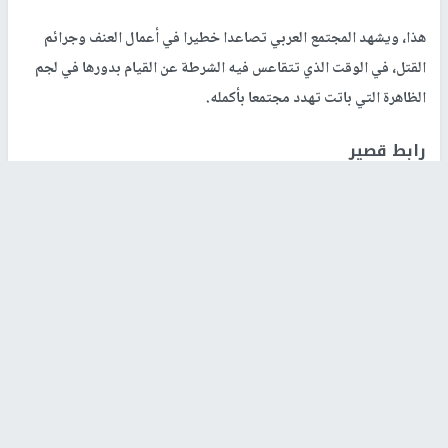
هذا، ويشهد المجتمع العربي تصاعدا خطيرا في أعمال العنف وجرائم
القتل، في الوقت الذي تتقاعس فيه الشرطة عن القيام بدورها في لجم
الظاهرة التي باتت تهدد مجتمعا بأكمله.
رابط قصير
https://nn.najah.edu/8CS6/
الكلمات المفتاحية
جريمتي إطلاق نار بطمرة والفريديس
اخر الأخبار
48 إصابة منذ بدء عدوان الاحتلال على مخيم قلنديا وكفر
عقب شمال القدس