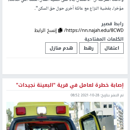
وادعت الشرطة أن "الاعتقال جاء على خلفية أعمال العنف التي حدثت،
مؤخرا، بقضية النزاع مع عائلة أخرى حول حق السكن".
رابط قصير
https://nn.najah.edu/8CWD/
إنسخ الرابط
الكلمات المفتاحية
اعتقال
رهط
هدم منازل
إصابة خطرة لعامل في قرية "البعينة نجيدات"
تم النشر بتاريخ:
2021-10-28 08:52