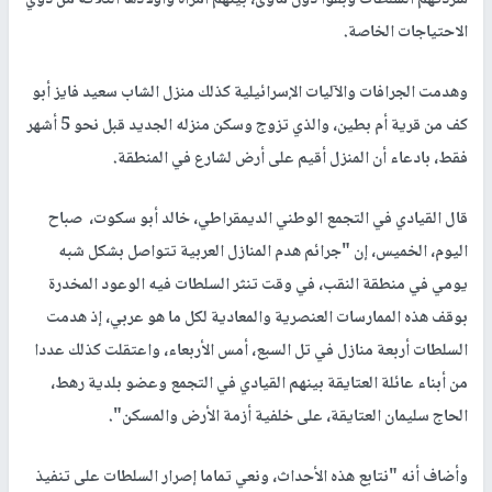
الاحتياجات الخاصة.
وهدمت الجرافات والآليات الإسرائيلية كذلك منزل الشاب سعيد فايز أبو
كف من قرية أم بطين، والذي تزوج وسكن منزله الجديد قبل نحو 5 أشهر
فقط، بادعاء أن المنزل أقيم على أرض لشارع في المنطقة.
قال القيادي في التجمع الوطني الديمقراطي، خالد أبو سكوت، صباح
اليوم، الخميس، إن "جرائم هدم المنازل العربية تتواصل بشكل شبه
يومي في منطقة النقب، في وقت تنثر السلطات فيه الوعود المخدرة
بوقف هذه الممارسات العنصرية والمعادية لكل ما هو عربي، إذ هدمت
السلطات أربعة منازل في تل السبع، أمس الأربعاء، واعتقلت كذلك عددا
من أبناء عائلة العتايقة بينهم القيادي في التجمع وعضو بلدية رهط،
الحاج سليمان العتايقة، على خلفية أزمة الأرض والمسكن".
وأضاف أنه "نتابع هذه الأحداث، ونعي تماما إصرار السلطات على تنفيذ