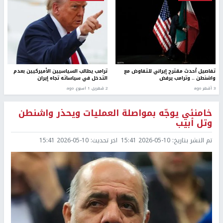
تفاصيل أحدث مقترح إيراني للتفاوض مع
ترامب يطالب السياسيين الأميركيين بعدم
واشنطن .. وترامب يرفض
التدخل في سياساته تجاه إيران
3 أشهر ago
2 شهرين، 1 اسبوع. ago
خامنئي يوجّه بمواصلة العمليات ويحذر واشنطن
وتل أبيب
تم النشر بتاريخ:
2026-05-10 15:41
اخر تحديث:
2026-05-10 15:41