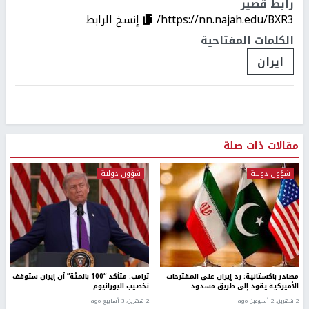
رابط قصير
https://nn.najah.edu/BXR3/
إنسخ الرابط
الكلمات المفتاحية
ايران
مقالات ذات صلة
شؤون دولية
شؤون دولية
مصادر باكستانية: رد إيران على المقترحات
ترامب: متأكد “100 بالمئة” أن إيران ستوقف
الأميركية يقود إلى طريق مسدود
تخصيب اليورانيوم
2 شهرين، 2 أسبوعين ago
2 شهرين، 3 أسابيع ago