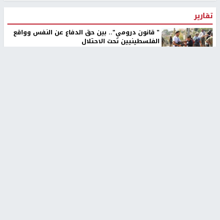
تقارير
" قانون درومي".. بين حق الدفاع عن النفس وواقع
الفلسطينيين تحت الاحتلال
منذ 8 ثواني
تقارير
شهداء بينهم أطفال في غزة.. والاحتلال يصعّد
غاراته ويمنح السكان دقائق للإخلاء
منذ 11 ثانية
تقارير
الإعلام العبري: "معركة مضيق هرمز تستهدف تثبيت
رواية سياسية"
منذ 9 ثواني
تقارير
تصريحات خاصة
تصريحات خاصة
تصريحات خاصة