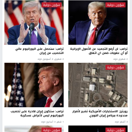
شؤون دولية
شؤون دولية
ترامب: لن أرفع التجميد عن الأصول الإيرانية
ترامب: سنحصل على اليورانيوم عالي
أو أي عقوبات ضمن اي اتفاق
التخصيب من إيران
2 شهرين ago
2 شهرين، 2 أسبوعين ago
شؤون دولية
رويترز: الاستخبارات الأمريكية تشير لأضرار
ترامب: ستكون إيران قادرة على تخصيب
محدودة ببرنامج إيران النووي
اليورانيوم ليس لأغراض عسكرية
3 أشهر ago
1 شهر، 3 أسابيع ago
شؤون دولية
شؤون دولية