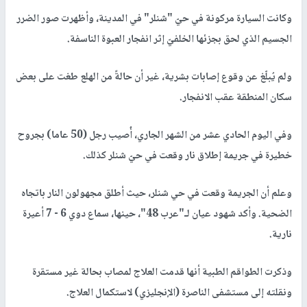
وكانت السيارة مركونة في حيّ "شنلر" في المدينة، وأظهرت صور الضرر
الجسيم الذي لحق بجزئها الخلفيّ إثر انفجار العبوة الناسفة.
ولم يُبلّغ عن وقوع إصابات بشرية، غير أن حالةً من الهلع طغت على بعض
سكان المنطقة عقب الانفجار.
وفي اليوم الحادي عشر من الشهر الجاري، أُصيب رجل (50 عاما) بجروح
خطيرة في جريمة إطلاق نار وقعت في حيّ شنلر كذلك.
وعلم أن الجريمة وقعت في حي شنلر، حيث أطلق مجهولون النار باتجاه
الضحية. وأكد شهود عيان لـ"عرب 48"، حينها، سماع دوي 6 - 7 أعيرة
نارية.
وذكرت الطواقم الطبية أنها قدمت العلاج لمصاب بحالة غير مستقرة
ونقلته إلى مستشفى الناصرة (الإنجليزي) لاستكمال العلاج.